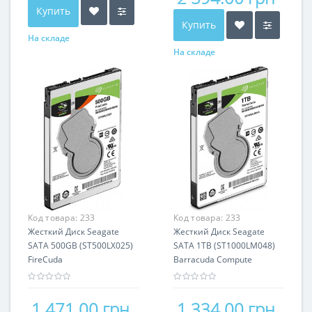
Купить
Купить
На складе
На складе
Код товара:
233
Код товара:
233
Жесткий Диск Seagate
Жесткий Диск Seagate
SATA 500GB (ST500LX025)
SATA 1TB (ST1000LM048)
FireCuda
Barracuda Compute
1 471.00 грн
1 334.00 грн