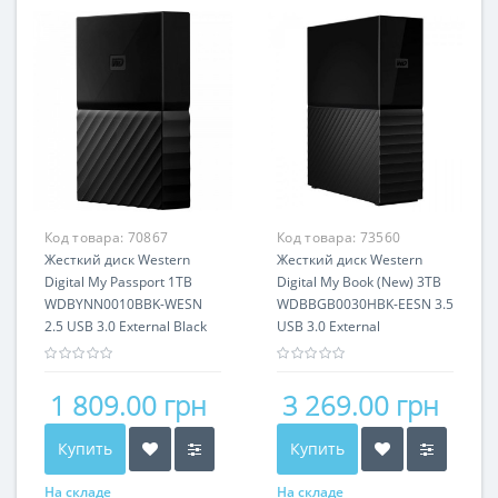
Код товара:
70867
Код товара:
73560
Жесткий диск Western
Жесткий диск Western
Digital My Passport 1TB
Digital My Book (New) 3TB
WDBYNN0010BBK-WESN
WDBBGB0030HBK-EESN 3.5
2.5 USB 3.0 External Black
USB 3.0 External
1 809.00 грн
3 269.00 грн
Купить
Купить
На складе
На складе