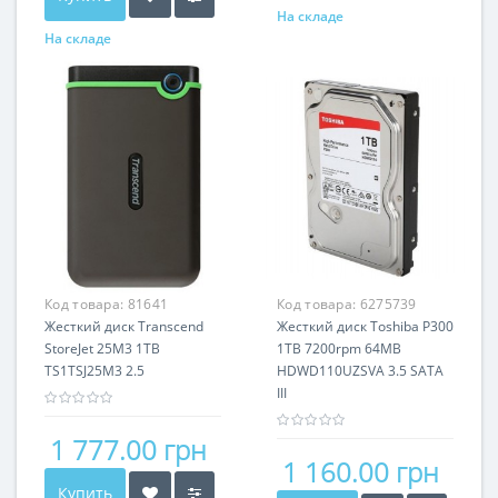
На складе
На складе
Код товара:
81641
Код товара:
6275739
Жесткий диск Transcend
Жесткий диск Toshiba P300
StoreJet 25M3 1TB
1TB 7200rpm 64MB
TS1TSJ25M3 2.5
HDWD110UZSVA 3.5 SATA
III
1 777.00 грн
1 160.00 грн
Купить