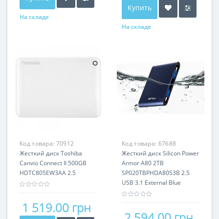
Купить
На складе
На складе
Код товара:
70912
Код товара:
67688
Жесткий диск Toshiba
Жесткий диск Silicon Power
Canvio Connect II 500GB
Armor A80 2TB
HDTC805EW3AA 2.5
SP020TBPHDA80S3B 2.5
USB 3.1 External Blue
1 519.00 грн
2 594.00 грн