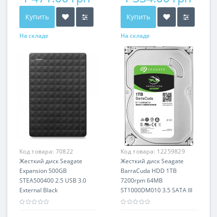
Купить
Купить
На складе
На складе
Код товара:
70822
Код товара:
12259829
Жесткий диск Seagate
Жесткий диск Seagate
Expansion 500GB
BarraCuda HDD 1TB
STEA500400 2.5 USB 3.0
7200rpm 64MB
External Black
ST1000DM010 3.5 SATA III