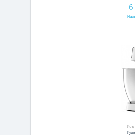
6
Нал
Код
Кух