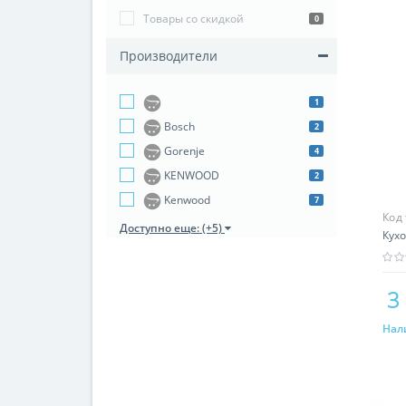
Товары со скидкой
0
Производители
1
Bosch
2
Gorenje
4
KENWOOD
2
Kenwood
7
Код
Доступно еще: (+5)
Кухо
3
Нал