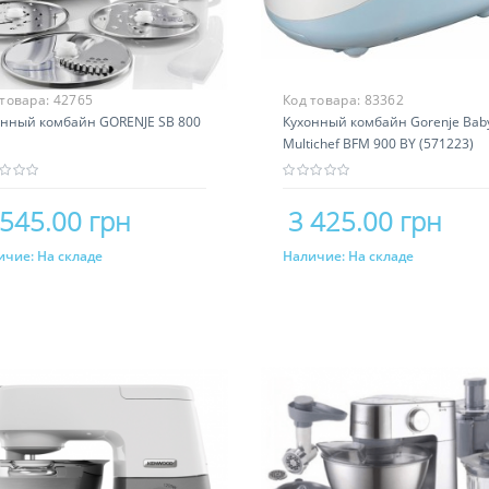
 товара:
42765
Код товара:
83362
онный комбайн GORENJE SB 800
Кухонный комбайн Gorenje Bab
Multichef BFM 900 BY (571223)
 545.00 грн
3 425.00 грн
ичие:
На складе
Наличие:
На складе
Купить
Купить