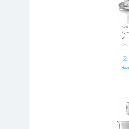
Код
Кух
W
2
Нал