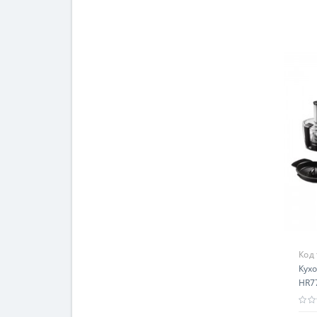
Код
Кухо
HR77