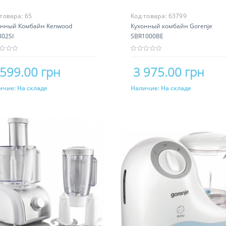
 товара:
65
Код товара:
63799
онный Комбайн Kenwood
Кухонный комбайн Gorenje
302SI
SBR1000BE
 599.00 грн
3 975.00 грн
ичие:
На складе
Наличие:
На складе
Купить
Купить