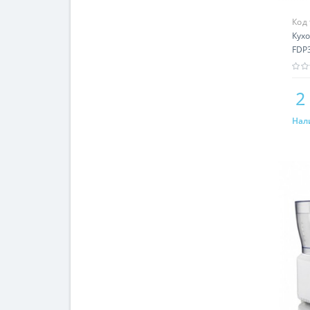
Код
Кух
FDP
2
Нал