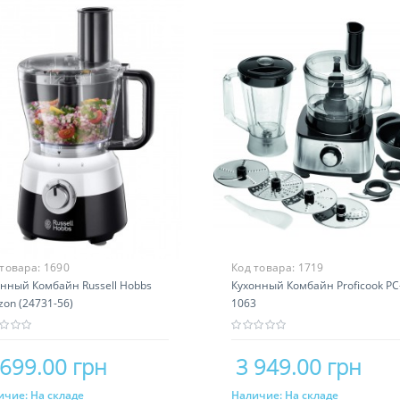
 товара:
1690
Код товара:
1719
онный Комбайн Russell Hobbs
Кухонный Комбайн Proficook P
zon (24731-56)
1063
 699.00 грн
3 949.00 грн
ичие:
На складе
Наличие:
На складе
Купить
Купить