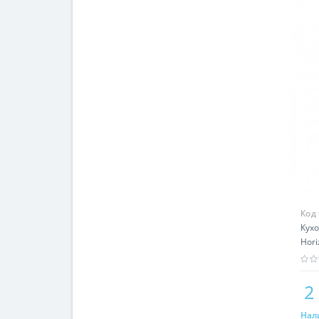
Код
Кух
Hori
2
Нал