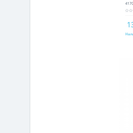
417
1
Нал