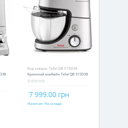
Код товара:
Tefal QB 515D38
3D38
Кухонный комбайн Tefal QB 515D38
7 999.00 грн
Наличие:
На складе
Купить