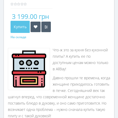
3 199.00 грн
Купить
На складе
Что-ж это за кухня без кухонной
плиты? А купить ее по
доступным ценам можно только
в AllBay!
Давно прошли те времена, когда
женщине приходилось готовить
в печке. Сегодняшний век так
шагнул вперед, что современной женщине достаточно
поставить блюдо в духовку, и оно само приготовится. Но
возникает одна проблема – нужно сначала купить такую
плиту и с такой духовкой!