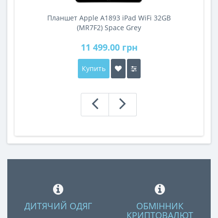
Планшет Apple A1893 iPad WiFi 32GB
A
(MR7F2) Space Grey
11 499.00 грн
Купить
ДИТЯЧИЙ ОДЯГ
ОБМІННИК
КРИПТОВАЛЮТ