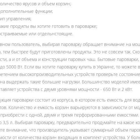
количество ярусов и объем корзин;
дополнительные функции;
тип управления;
какие продукты вы хотите готовить в пароварке;
встраиваемые или отдельнстоящие.
вном пользователь, выбирая пароварку обращает внимание на мощ
, тем быстрее будут приготовлены продукты. Это не совсем так. Ск
ти, а и от объема и конструкции паровых чаш. Бытовые пароварки,
 до 5000 Вт. Если вы хотите пароварку купить в Украине, то може
етением высокопроизводительных устройств проверьте состояние
на выдержать такие большие нагрузки. Большинство моделей име
тавляет устройства с двумя уровнями мощности - 650 Вт и 2 кВт.
укция пароварки состоит из корпуса, в котором есть емкость для в
тов. Количество и емкость корзин варьируются в зависимости от м
приобрести с одной, двумя и тремя перфорированными емкостями. 
до 3,5 л. Выбирая пароварку, предварительно продумайте на какое к
те внимание, что производитель указывает суммарный объем паро
мости от количества корзин входящих в комплект устройства. У бо