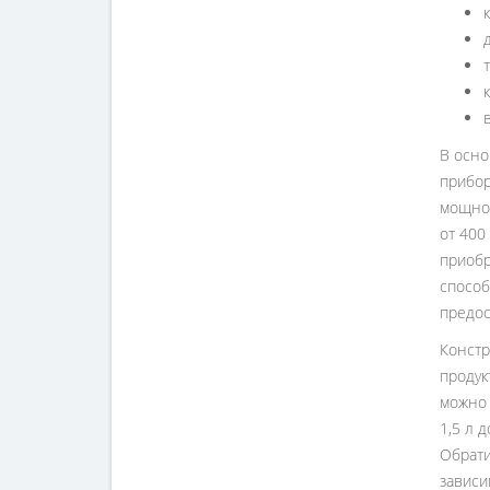
В осно
прибор
мощнос
от 400
приобр
способ
предос
Констр
продук
можно 
1,5 л 
Обрати
зависи