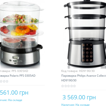
 товара:
PFS 0305АD
Код товара:
HD9190/30
варка Polaris PFS 0305АD
Пароварка Philips Avance Collect
HD9190/30
 561.00 грн
3 569.00 грн
ичие:
На складе
Купить
Наличие:
На складе
Купить