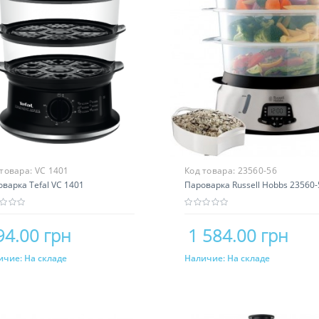
 товара:
VC 1401
Код товара:
23560-56
варка Tefal VC 1401
Пароварка Russell Hobbs 23560-
94.00 грн
1 584.00 грн
ичие:
На складе
Наличие:
На складе
Купить
Купить