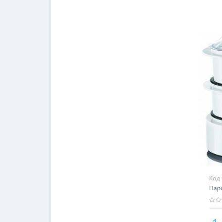
Код
Паро