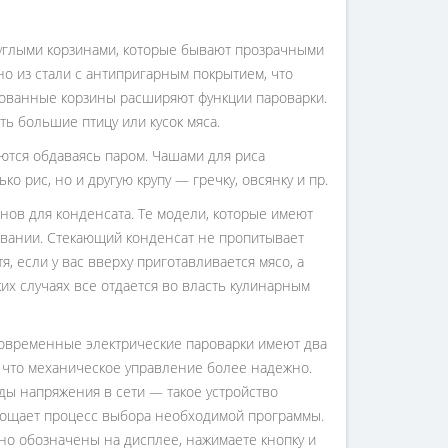
углыми корзинами, которые бывают прозрачными
 из стали с антипригарным покрытием, что
рованные корзины расширяют функции пароварки.
ь большие птицу или кусок мяса.
ются обдаваясь паром. Чашами для риса
о рис, но и другую крупу — гречку, овсянку и пр.
нов для конденсата. Те модели, которые имеют
вании. Стекающий конденсат не пропитывает
я, если у вас вверху приготавливается мясо, а
аких случаях все отдается во власть кулинарным
 Современные электрические пароварки имеют два
 что механическое управление более надежно.
ды напряжения в сети — такое устройство
рощает процесс выбора необходимой программы.
чно обозначены на дисплее, нажимаете кнопку и