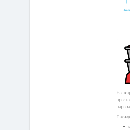
1
Нал
На пот
просто
парова
Прежде