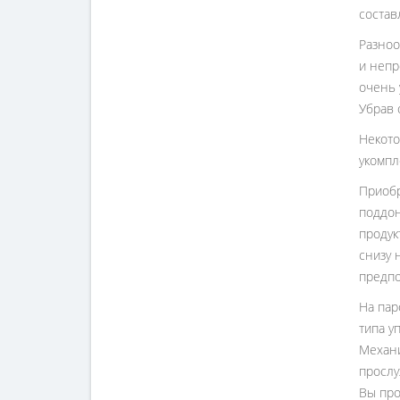
состав
Разноо
и непр
очень 
Убрав 
Некото
укомпл
Приобр
поддон
продук
снизу 
предпо
На пар
типа у
Механи
прослу
Вы про