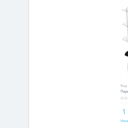
Код
Паро
1
Нал