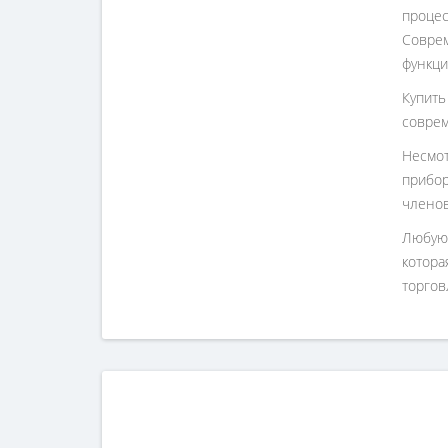
процес
Соврем
функци
Купить
соврем
Несмот
прибор
членов
Любую 
котора
торгов