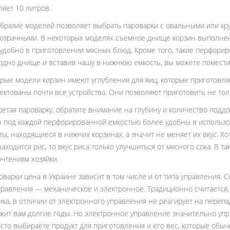
ляет 10 литров.
бразие моделей позволяет выбрать пароварки с овальными или кр
озрачными. В некоторых моделях съемное днище корзин выполнено
удобно в приготовлении мясных блюд. Кроме того, такие перфори
одно днище и вставив чашу в нижнюю емкость, вы можете поместит
рые модели корзин имеют углубления для яиц, которые приготовля
ектованы почти все устройства. Они позволяют приготовить не тольк
етая пароварку, обратите внимание на глубину и количество поддо
 под каждой перфорированной емкостью более удобны в использо
ты, находящиеся в нижних корзинах, а значит не меняет их вкус. Хот
находится рис, то вкус риса только улучшиться от мясного сока. В т
чтениям хозяйки.
оварки цена в Украине зависит в том числе и от типа управления.
правления — механическое и электронное. Традиционно считается,
ка, в отличии от электронного управления не реагирует на перепа
жит вам долгие годы. Но электронное управление значительно уп
сто выбираете продукт для приготовления и его вес, которые обы