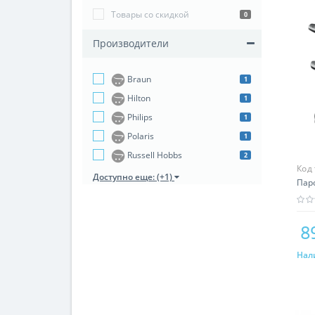
Товары со скидкой
0
Производители
Braun
1
Hilton
1
Philips
1
Polaris
1
Russell Hobbs
2
Код
Доступно еще: (+1)
Паро
8
Нал