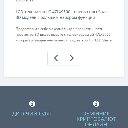
20.06.2019
20
LCD-телевизор LG 47LX9500 - очень способная
А
3D модель с большим набором функций
Предоставьте себе максимальную реалистичность
Се
просмотра 3D видео вместе с телевизором LG 47LX9500,
ав
который оснащен уникальной подсветкой Full LED Slim и
сч
функцией локального затемнения, имеет
ак
восхитительное изображение и очень изящный дизайн
ма
INFINIA. ..
Вы
ДИТЯЧИЙ ОДЯГ
ОБМІННИК
КРИПТОВАЛЮТ
ОНЛАЙН