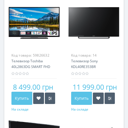
Код товара:
59826632
Код товара:
14
Телевизор Toshiba
Телевизор Sony
40L2863DG SMART FHD
KDL40RE353BR
8 499.00 грн
11 999.00 грн
Купить
Купить
На складе
На складе