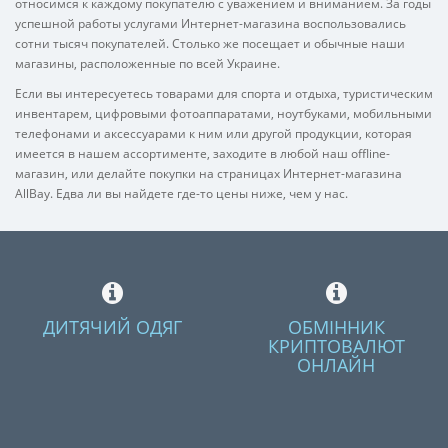
относимся к каждому покупателю с уважением и вниманием. За годы
успешной работы услугами Интернет-магазина воспользовались
сотни тысяч покупателей. Столько же посещает и обычные наши
магазины, расположенные по всей Украине.
Если вы интересуетесь товарами для спорта и отдыха, туристическим
инвентарем, цифровыми фотоаппаратами, ноутбуками, мобильными
телефонами и аксессуарами к ним или другой продукции, которая
имеется в нашем ассортименте, заходите в любой наш offline-
магазин, или делайте покупки на страницах Интернет-магазина
AllBay. Едва ли вы найдете где-то цены ниже, чем у нас.
ДИТЯЧИЙ ОДЯГ
ОБМІННИК
КРИПТОВАЛЮТ
ОНЛАЙН