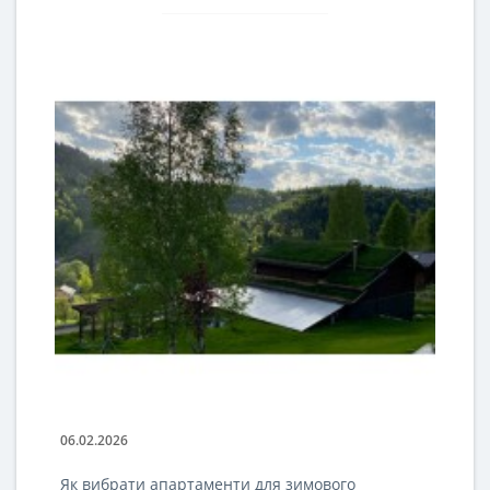
06.02.2026
03
Як вибрати апартаменти для зимового
А