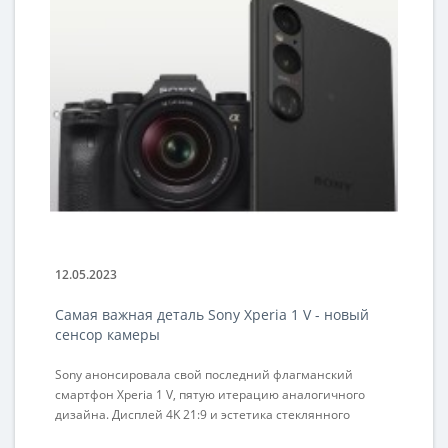
12.05.2023
10
Самая важная деталь Sony Xperia 1 V - новый
G
сенсор камеры
Sony анонсировала свой последний флагманский
Gr
смартфон Xperia 1 V, пятую итерацию аналогичного
шв
дизайна. Дисплей 4K 21:9 и эстетика стеклянного
сп
монолита будут знакомы всем, кто видел модель Xperia
ку