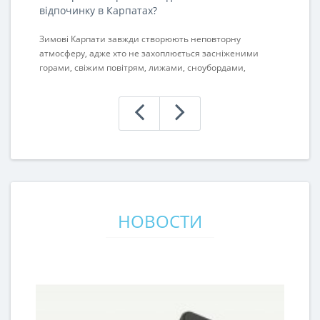
відпочинку в Карпатах?
о
Зимові Карпати завжди створюють неповторну
По
атмосферу, адже хто не захоплюється засніженими
по
горами, свіжим повітрям, лижами, сноубордами,
пр
гарячим глінтвейном та затишними вечорами біля
пр
панорамних вікон? Важливо зазначити, що якість
ко
вашого відпочинку н..
тр
НОВОСТИ