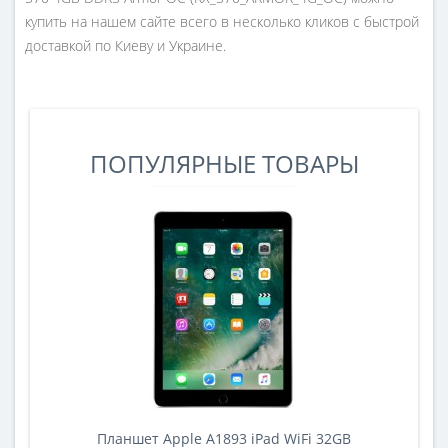
купить на нашем сайте всего в несколько кликов с быстрой
доставкой по Киеву и Украине.
ПОПУЛЯРНЫЕ ТОВАРЫ
Планшет Apple A1893 iPad WiFi 32GB
A