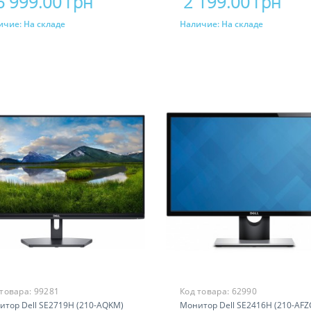
6 999.00 грн
2 199.00 грн
ичие:
На складе
Наличие:
На складе
Купить
Купить
 товара:
99281
Код товара:
62990
итор Dell SE2719H (210-AQKM)
Монитор Dell SE2416H (210-AFZ