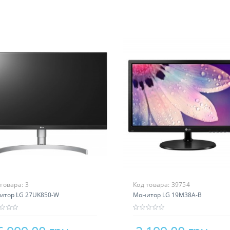
 товара:
3
Код товара:
39754
итор LG 27UK850-W
Монитор LG 19M38A-B