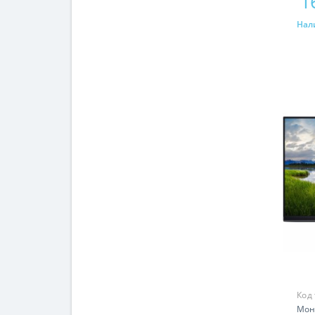
1
Нал
Код
Мон