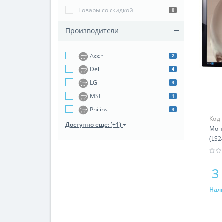
Товары со скидкой
0
Производители
Acer
2
Dell
4
LG
3
MSI
1
Philips
3
Код
Доступно еще: (+1)
Мон
(LS2
3
Нал