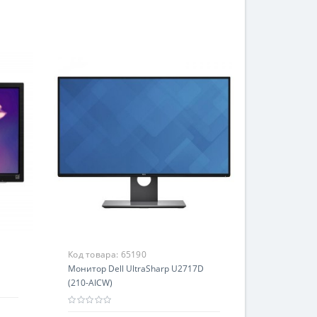
Код товара:
65190
Монитор Dell UltraSharp U2717D
(210-AICW)