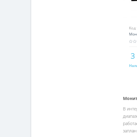
Код
Мон
3
Нал
Мони
В инте
диапаз
работа
заплан