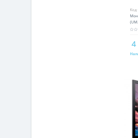
Код
Мони
(UM
4
Нал