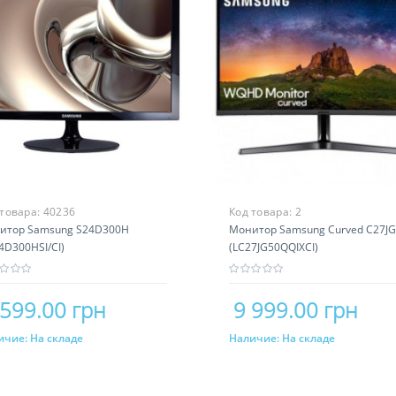
 товара:
40236
Код товара:
2
итор Samsung S24D300H
Монитор Samsung Curved C27J
4D300HSI/CI)
(LC27JG50QQIXCI)
 599.00 грн
9 999.00 грн
ичие:
На складе
Наличие:
На складе
Купить
Купить