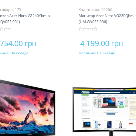
 товара:
175
Код товара:
99266
тор Acer Nitro VG240Ybmiix
Монитор Acer Nitro VG220Qbmii
.QV0EE.001)
(UM.WV0EE.006)
 754.00 грн
4 199.00 грн
ичие:
На складе
Наличие:
На складе
Купить
Купить