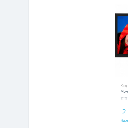
Код
Мон
2
Нал