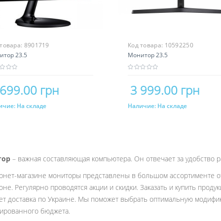
 товара:
8901719
Код товара:
10592250
итор 23.5
Mонитор 23.5
 699.00 грн
3 999.00 грн
ичие:
На складе
Наличие:
На складе
Купить
Купить
тор
– важная составляющая компьютера. Он отвечает за удобство р
рнет-магазине мониторы представлены в большом ассортименте 
оне. Регулярно проводятся акции и скидки. Заказать и купить прод
ет доставка по Украине. Мы поможет выбрать оптимальную модифи
ированного бюджета.