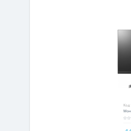
Код
Мон