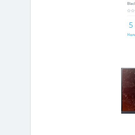
Blac
5
Нал