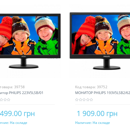
 товара:
39758
Код товара:
39752
итор PHILIPS 223V5LSB/01
МОНИТОР PHILIPS 193V5LSB2/6
 499.00 грн
1 909.00 грн
ичие:
На складе
Наличие:
На складе
Купить
Купить