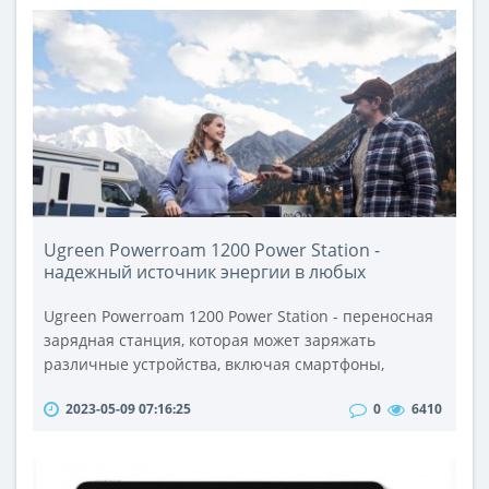
Ugreen Powerroam 1200 Power Station -
надежный источник энергии в любых
условиях
Ugreen Powerroam 1200 Power Station - переносная
зарядная станция, которая может заряжать
различные устройства, включая смартфоны,
ноутбуки и электрические велосипеды. Станция
2023-05-09 07:16:25
0
6410
обладает емкостью 1200 Вт-ч и может заряжаться от
солнечных панелей, автомобильного
прикуривателя или стандартной розетки. Кроме
того, Powerroam 1200 имеет множество портов и