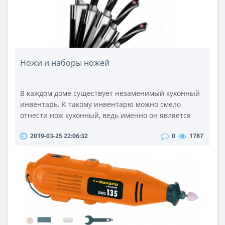
Ножи и наборы ножей
В каждом доме существует незаменимый кухонный
инвентарь. К такому инвентарю можно смело
отнести нож кухонный, ведь именно он является
«хозяином» кухни. Любая хозяйка не в силах
2019-03-25 22:06:32
0
1787
представить свою кухню без высококачественных
кухонных ножей. Ведь с помощью ножей ежедневно
приготавливаются всевозможные блюда, для
которых нужна нарезка свежих овощей, разделка
мяса, филе или рыбы. От качества и характер..