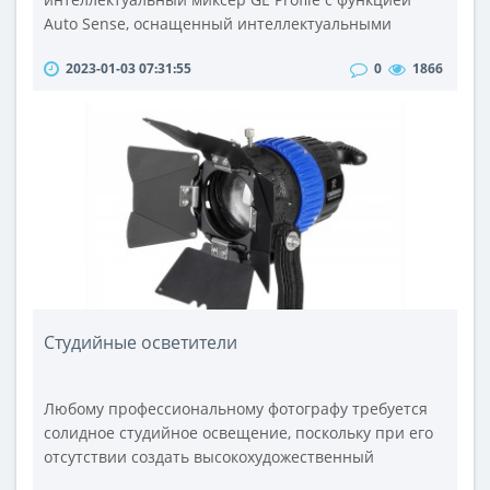
Auto Sense, оснащенный интеллектуальными
технологиями и подключенными функциями через
2023-01-03 07:31:55
0
1866
смартфон. В мощном настольном миксере
используются передовые технологии, чтобы
кулинары могли уверенно смешивать, взбивать и
эмульгировать.Встроенные интеллектуальные весы
точно взвешивают ингредиенты в миксерной чаше,
по..
Студийные осветители
Любому профессиональному фотографу требуется
солидное студийное освещение, поскольку при его
отсутствии создать высокохудожественный
фотоснимок практически невозможно.Для тех