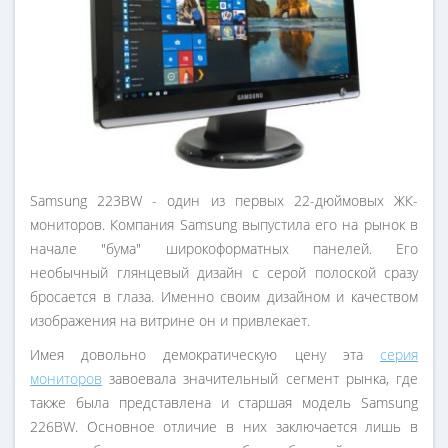
Samsung 223BW - один из первых 22-дюймовых ЖК-
мониторов. Компания Samsung выпустила его на рынок в
начале "бума" широкоформатных панелей. Его
необычный глянцевый дизайн с серой полоской сразу
бросается в глаза. Именно своим дизайном и качеством
изображения на витрине он и привлекает.
Имея довольно демократическую цену эта
серия
мониторов
завоевала значительный сегмент рынка, где
также была представлена и старшая модель Samsung
226BW. Основное отличие в них заключается лишь в