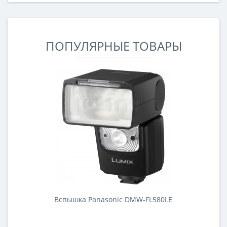
шероховатые поверхностиинструкцияДизайнA50
дизайном напоминает Nuvifone G60 и больше похож
на GPS-навигатор, так как именно из этих устройств
он позаимствовал свои внешние ..
ПОПУЛЯРНЫЕ ТОВАРЫ
Вспышка Panasonic DMW-FL580LE