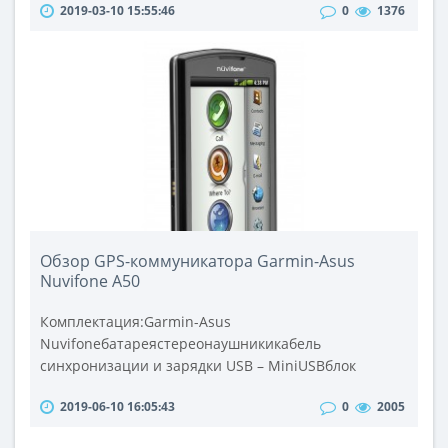
2019-03-10 15:55:46
0
1376
фотографов, которым для нормальной работы уже
не хватает стандартных патронных вспышек для
достойного освещения снимаемых объектов,
отличным выбором являются студийные
осветители современных моделей от ведущих
мировых произво..
Обзор GPS-коммуникатора Garmin-Asus
Nuvifone A50
Комплектация:Garmin-Asus
Nuvifoneбатареястереонаушникикабель
синхронизации и зарядки USB – MiniUSBблок
питания для зарядки от сети 220 B –
2019-06-10 16:05:43
0
2005
USBавтомобильный держатель с присоской к
лобовому стеклуавтозарядкадиск для крепления на