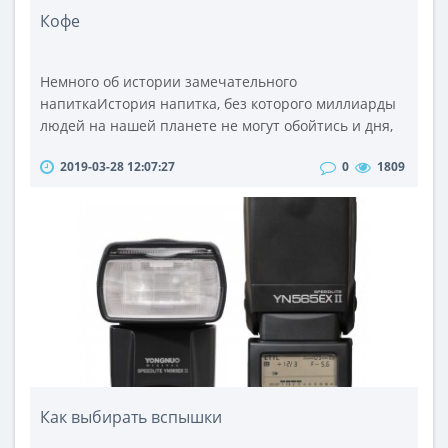
Кофе
Немного об истории замечательного
напиткаИстория напитка, без которого миллиарды
людей на нашей планете не могут обойтись и дня,
насчитывает более тысячи лет. Есть мнение, что
2019-03-28 12:07:27
0
1809
кофе был открыт приблизительно в 850 году нашей
эры, а его название произошло от названия
провинции в Эфиопии, в которой его нашли и
которая называется "Кафа". До XIV века дикие
кофейные деревья произрастали только в
Эфиопии..
Как выбирать вспышки