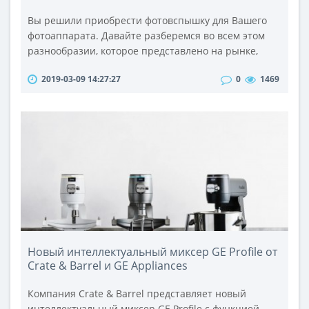
Вы решили приобрести фотовспышку для Вашего
фотоаппарата. Давайте разберемся во всем этом
разнообразии, которое представлено на рынке,
чтобы сделать правильный выбор. Итак,
2019-03-09 14:27:27
0
1469
разнообразие фотовспышек очень велико, как по
моделям, так и по прочим
характеристикам. Универсальные вспышки
достаточно широко распространены и стоимость их
не столь высока. Но прежде, чем установить ее на
своем фотоаппар..
Новый интеллектуальный миксер GE Profile от
Crate & Barrel и GE Appliances
Компания Crate & Barrel представляет новый
интеллектуальный миксер GE Profile с функцией