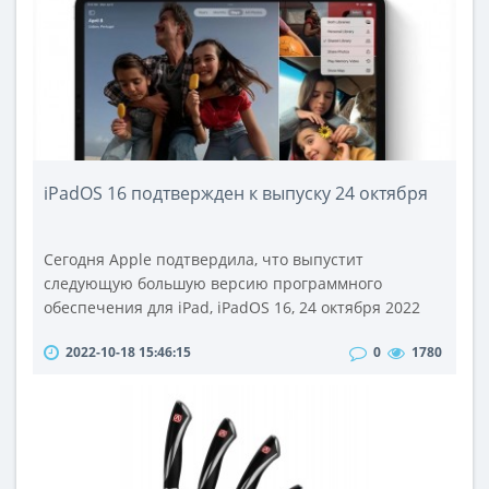
разъемов для зарядки различных устройств
одноврем..
iPadOS 16 подтвержден к выпуску 24 октября
Сегодня Apple подтвердила, что выпустит
следующую большую версию программного
обеспечения для iPad, iPadOS 16, 24 октября 2022
года.Подтверждение пришло, когда Apple сегодня
2022-10-18 15:46:15
0
1780
объявила о новых продуктах в пресс-релизе.
Объявление об iPadOS 16 было сноской,
прикрепленной к выпускам, подтверждающим
появление новых планшетов iPad и iPad Pro, при
этом компания подтвердила, что нам осталось
ждать меньше ..