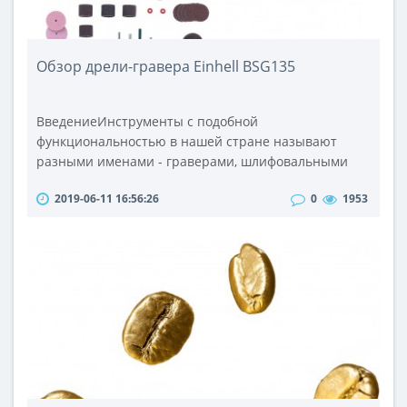
Обзор дрели-гравера Einhell BSG135
ВведениеИнструменты с подобной
функциональностью в нашей стране называют
разными именами - граверами, шлифовальными
машинками, дрелями, ручным
2019-06-11 16:56:26
0
1953
многофункциональным инструментом. Моддеры,
которые меняют внешний вид своих компьютеров,
часто дают им называние в виде дремелямя – как
аналоги продукцией известной фирмы DREMEL,
которая самой первой стала серийно выпускать
целые серии подобных инструментов..