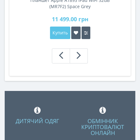
Планшет Apple A1893 iPad WiFi 32GB
A
(MR7F2) Space Grey
11 499.00 грн
Купить
ДИТЯЧИЙ ОДЯГ
ОБМІННИК
КРИПТОВАЛЮТ
ОНЛАЙН