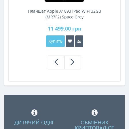
Планшет Apple A1893 iPad WiFi 32GB
A
(MR7F2) Space Grey
11 499.00 грн
Купить
ДИТЯЧИЙ ОДЯГ
ОБМІННИК
КРИПТОВАЛЮТ