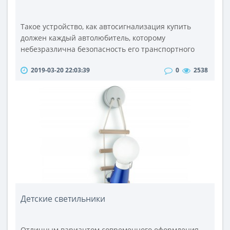
Такое устройство, как автосигнализация купить
должен каждый автолюбитель, которому
небезразлична безопасность его транспортного
средства.Автосигнализация представляет собой
2019-03-20 22:03:39
0
2538
электронное устройство, предназначенное для
защиты автомобиля от угона, а также от кражи
компонентов авто или находящихся в его салоне
вещей.Данные приспособления оповещают
владельца о несанкционированном проникновении
(попытке..
Детские светильники
Отличным вариантом современного оформления