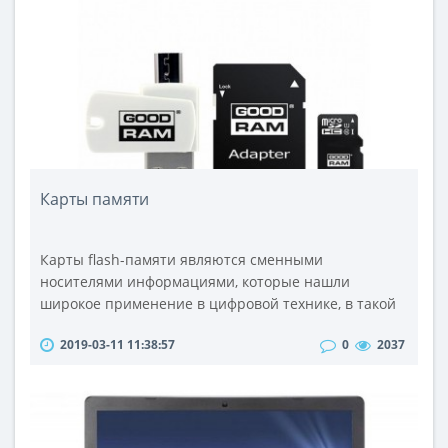
лежит преобразование энергии электромагнитного
излучения в тепловую энергию материала (в
данном..
Карты памяти
Карты flash-памяти являются сменными
носителями информациями, которые нашли
широкое применение в цифровой технике, в такой
как цифровые фото и видеокамеры, цифровые
2019-03-11 11:38:57
0
2037
диктофоны, mp3 плееры, мобильные телефоны,
карманные персональные компьютеры, GPS-
навигаторы, цифровые фоторамки. Бывают такие
случаи,что встроенной памяти того или иного
устройства не хватает для хранения информации, в