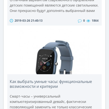
детских помещений являются детские светильники.
Они прекрасно будут дополнять выбранный вами
стиль комнаты, где проводит время ребёнок,
2019-03-26 21:40:13
0
1864
освещать её, а от правильного расположения
освещения помещения ещё и создавать
благоприятную атмосферу и хорошее
настроение.Наш интернет-магазин allbay.com.ua
представляет Вам большой ассортимент подобной
продукции, котор..
Как выбрать умные часы: функциональные
возможности и критерии
Смарт-часы – универсальный
компьютеризированный девайс, фактически
позволяющий заменить не только классические