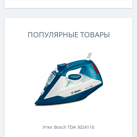
беспроводные функции, многозонный автофокус и
т.д.Качество сборки вспышки отличное. Корпус,
хотя и не защищен от непогоды, но конструкция его
очень прочна. Лючки и крышки отсеков..
ПОПУЛЯРНЫЕ ТОВАРЫ
Утюг Bosch TDA 3024110