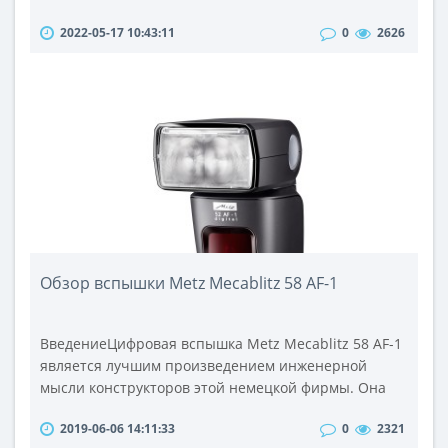
часы, но и телефон. .Этот девайс предлагает
2022-05-17 10:43:11
0
2626
огромные возможности для пользователя. Кроме
приема входящих звонков, вы можете выходить в
Сеть, контролировать расход калорий,
переписываться с другими пользователями в
мессенджерах и т. д. Производители
совершенствуют смарт-часы, с каждым годо..
Обзор вспышки Metz Mecablitz 58 AF-1
ВведениеЦифровая вспышка Metz Mecablitz 58 AF-1
является лучшим произведением инженерной
мысли конструкторов этой немецкой фирмы. Она
обладает внушительным набором функций, которые
2019-06-06 14:11:33
0
2321
включают высокую скорость синхронизации,