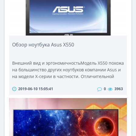
этом случае и п..
Обзор ноутбука Asus X550
Внешний вид и эргономичностьМодель X550 похожа
на большинство других ноутбуков компании Asus и
на модели X-серии в частности. Отличительной
чертой модели X550 является её очень тонкий, как
2019-06-10 15:05:41
0
3963
для ноутбука корпус. Толщина корпуса Asus X550
составляет 24 миллиметра, но в районе
аккумуляторной батареи корпус утолщается до 31
миллиметра. Вес ноутбука также относительно
небольшой - 2,3 килограмма. Деталей..