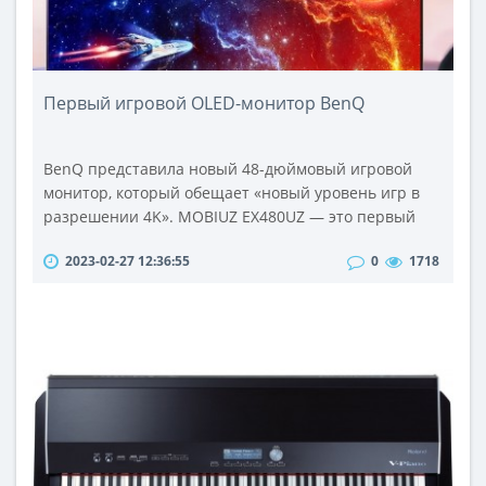
Первый игровой OLED-монитор BenQ
BenQ представила новый 48-дюймовый игровой
монитор, который обещает «новый уровень игр в
разрешении 4K». MOBIUZ EX480UZ — это первый
игровой OLED-монитор компании, который отвечает
2023-02-27 12:36:55
0
1718
многим требованиям.Он предназначен для работы
с ПК, игровыми консолями PlayStation 5, Xbox Series
X и другими устройствами. Максимально используя
возможности 4K, 120 Гц этих платформ, MOBIUZ
EX480UZ имеет соответствующи..