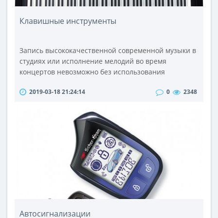
Клавишные инструменты
Запись высококачественной современной музыки в
студиях или исполнение мелодий во время
концертов невозможно без использования
клавишных музыкальных инструментов.Сегодня
2019-03-18 21:24:14
0
2348
рынок предлагает богатейший ассортимент этих
инструментов, способный с легкостью
удовлетворить запросы как начинающих, так и
профессиональных исполнителей. Без проблем
можно купить продукцию Korg, Yamaha, Akai, Mackie,
Alesis, Numa..
Автосигнализации