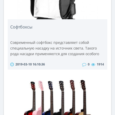
Софтбоксы
Современный софтбокс представляет собой
специальную насадку на источник света. Такого
рода насадки применяются для создания особого
мягкого рассеянного освещения без резких бликов.
2019-03-10 16:10:36
0
1914
В настоящее время софтбоксы широко
используются при проведении профессиональной
студийной фотосъёмки.Существует несколько
разновидностей таких приспособлений, как
софтбоксы. Стрип (стрипбокс) - это узкий софтбокс
прямоу..