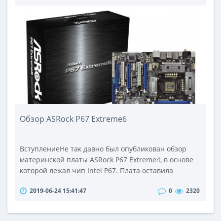
группам параметров: функциональность,
безопасность и эргономичность. Измерения
проводились только на основной насадке для
переработки мяса, поскольку дополнительные
насадки..
Обзор ASRock P67 Extreme6
ВступлениеНе так давно был опубликован обзор
материнской платы ASRock P67 Extreme4, в основе
которой лежал чип Intel P67. Плата оставила
приятные впечатления, ей чуть-чуть не хватило
2019-06-24 15:41:47
0
2320
«прыти» для достижения результатов более
именитых конкурентов.И вот в продажу поступает
материнская плата ASRock P67 Extreme6. Видимо