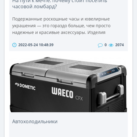
На пути к мечте: почему стоит посетить
часовой ломбард?
Подержанные роскошные часы и ювелирные
украшения — это гораздо больше, чем просто
надежные и красивые аксессуары. Изделия
известных брендов, таких как Rolex, Cartier, IWC, Tag
2022-05-24 10:48:39
0
2074
Heuer, Omega или Breitling, служат стильными
украшениями и символами статуса. Продать часы в
Киеве сейчас стремятся многие, но не стоит
смотреть объявление на форумах, там, как правило,
может быть подделка.Фирменные часы мог..
Автохолодильники