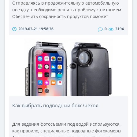
Отправляясь в продолжительную автомобильную
поездку, необходимо решить проблему с питанием.
Обеспечить сохранность продуктов поможет
автохолодильник, который поддерживает нужную
2019-03-21 19:58:36
0
3194
для продуктов температуру. Переносные
автомобильные холодильники компактны и удобны
в любой ситуации: как при кратковременной
остановке в дороге, так и при продолжительном
пикнике на природе. Вы можете купить
автохолодильн..
Как выбрать подводный бокс/чехол
Для ведения фотосъемки под водой используются,
как правило, специальные подводные фотокамеры.