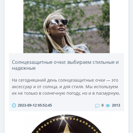
Солнцезащитные очки: выбираем стильные и
надежные
На сегодняшний день солнцезащитные очки — это
аксессуар и от солнца, и для стиля. Мы используем
их не только в солнечную погоду, но и в пасмурную,
а иногда даже в ночное время суток — почему бы и
2023-09-12 05:52:45
0
2013
нет, если нужно дополнить модный образ на ярком
мероприятии.Возникает вопрос, как выбрать такие
солнцезащитные очки, чтобы и модные, и
надежные? А может, никак нельзя ограничиваться
одной парой, когда асс..