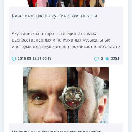
Классические и акустические гитары
Акустическая гитара – это один из самых
распространенных и популярных музыкальных
инструментов, звук которого возникает в результате
колебания струн. Это колебание усиливается за
2019-03-18 21:00:17
0
2254
счет резонирующего корпуса. Без этого
музыкального инструмента сложно представить
хоть один из существующих музыкальных стилей.
Акустическая гитара играет основную роль в таких
жанрах, как рок, блюз, авторская песня, куби..