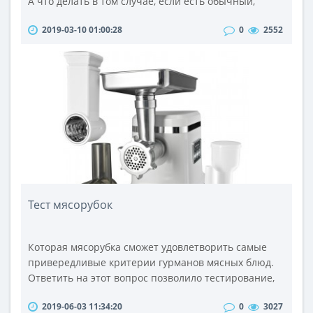
А что делать в том случае, если есть обычный,
«наземный» фотоаппарат и велико желание сделать
2019-03-10 01:00:28
0
2552
серию подводных фоторепортажей? Выход есть, Вам
необходимо приобрести специальный подводный
бокс или кейс, чтобы Вы могли вести фотосъемку
под водой.При выборе фотобокса для подводной
съемки в первую очередь след..
Тест мясорубок
Которая мясорубка сможет удовлетворить самые
привередливые критерии гурманов мясных блюд.
Ответить на этот вопрос позволило тестирование,
проведенное сертификационной лабораторией
2019-06-03 11:34:20
0
3027
бытовой техники.Все модели испытывались по трем