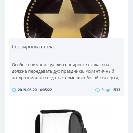
Сервировка стола
Особое внимание удели сервировке стола: она
должна передавать дух праздника. Романтичный
антураж можно создать с помощью белой скатерти,
разноцветных салфеток и яркой посуды. Сначала
2019-06-20 14:05:22
0
1533
накрываем стол чистой, хорошо выглаженной
скатертью, концы которой должны свисать
примерно на 30 сантиметров, и при этом
прикрывать ножки стола.Во – вторых, приступаем к
расстановке посуды, если выполнять все правильн..