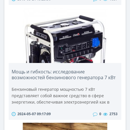
т.д). Изобретателем этого инструмента считается
Тим Лезерман. Принципиальное отличие от
перочинного ножа состоит в том, что головка
пассатижей увеличенная и внутрь корпуса..
Мощь и гибкость: исследование
возможностей бензинового генератора 7 кВт
Бензиновый генератор мощностью 7 кВт
представляет собой важное средство в сфере
энергетики, обеспечивая электроэнергией как в
домашних условиях, так и на производственных
2024-05-07 09:17:09
0
2753
объектах. Он является важным элементом
резервного источника энергии в ситуациях
аварийного отключения или ограниченного