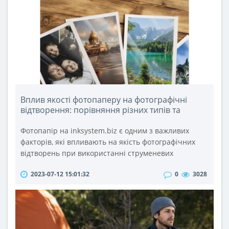
доступа к электросети. Давайте более подробно
рассмотрим принципы работы, преимущества и
практические пр..
Вплив якості фотопаперу на фотографічні
відтворення: порівняння різних типів та
брендів
Фотопапір на inksystem.biz є одним з важливих
факторів, які впливають на якість фотографічних
відтворень при використанні струменевих
принтерів та багатофункціональних пристроїв
2023-07-12 15:01:32
0
3028
(БФП). Якість фотопаперу визначає насиченість
кольору, рівень деталізації, контрастність та
тривалість збереження фотографій. У цій статті ми
розглянемо різні типи та бренди фотопаперу та їх
вплив на якість фотографічних в..