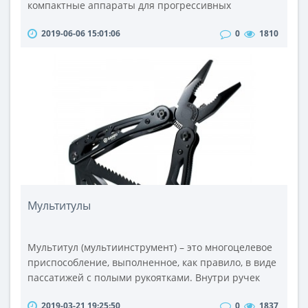
компактные аппараты для прогрессивных
пользователей. Canon S90 оборудован
2019-06-06 15:01:06
0
1810
стабилизированной оптикой с диафрагмой в
пределах F/2.0-4.9, диапазоном зума 28-105
эквивалентных миллиметров, 10-мегапиксельной
матрицей, дисплеем с разрешением 461 тысяча
пикселей, возможностью съемки в RAW формате и
полным списком..
Мультитулы
Мультитул (мультиинструмент) – это многоцелевое
приспособление, выполненное, как правило, в виде
пассатижей с полыми рукоятками. Внутри ручек
могут храниться приспособления, имеющие
2019-03-21 19:25:50
0
1837
различное назначение (лезвия, отвертки, шила и