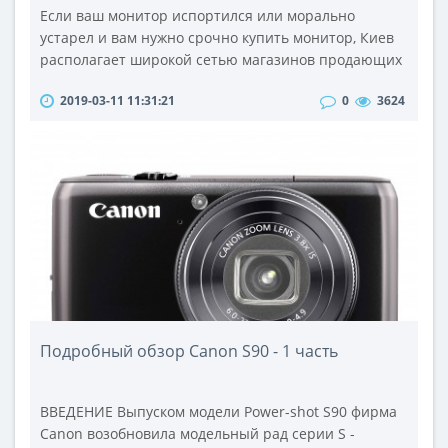
Если ваш монитор испортился или морально
устарел и вам нужно срочно купить монитор, Киев
располагает широкой сетью магазинов продающих
технику, здесь вам помогут сделать правильный
2019-03-11 11:31:21
0
3624
выбор.Если вы не знаете, какой купить монитор, то
вы должны определить круг задач, которые вам
приходится решать в процессе пользования
компьютером. При этом, нужно учесть какие виды
работ предпочтительные: игра, бухгал..
Подробный обзор Canon S90 - 1 часть
ВВЕДЕНИЕ Выпуском модели Power-shot S90 фирма
Canon возобновила модельный рад серии S -