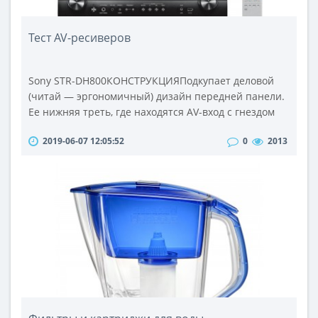
Тест AV-ресиверов
Sony STR-DH800КОНСТРУКЦИЯПодкупает деловой
(читай — эргономичный) дизайн передней панели.
Ее нижняя треть, где находятся AV-вход с гнездом
для подключения микрофона системы
2019-06-07 12:05:52
0
2013
автокалибровки, а также выход на наушники,
несколько выдвинута вперед, благодаря чему
образовалась наклонная полка, на которую вынесли
кнопки выбора DSP-режима, информации,
выводимой на флуоресцентный дисплей и степени
его ярко..