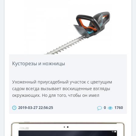
не будет радовать Вас в использовании.Что же
подразумевается под показаниями двигателя?
Двигатель – это скорость, скорость вращения..
Кусторезы и ножницы
Ухоженный приусадебный участок с цветущим
садом всегда вызывает восхищенные взгляды
окружающих. Но для того, чтобы он имел
привлекательный вид за ним необходим
2019-03-27 22:56:25
0
1760
тщательный уход. Без качественного садового
инструмента это практически невозможно. Особое
внимание следует уделить «прическам» зеленых
насаждений. В этом деле незаменимым
помощником станет кусторез. Именно он способен