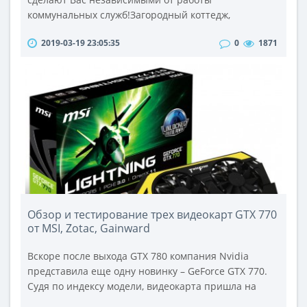
коммунальных служб!Загородный коттедж,
небольшой дачный домик, либо квартиру в период
2019-03-19 23:05:35
0
1871
профилактических работ трудно представить без
водонагревателя. Водонагреватели стали
неотъемлемой частью в арсенале наших жилищ.
Интернет-магазин AllBay предлагает более ста
наименований различных водонагревателей.Для
оптимального выбора..
Обзор и тестирование трех видеокарт GTX 770
от MSI, Zotac, Gainward
Вскоре после выхода GTX 780 компания Nvidia
представила еще одну новинку – GeForce GTX 770.
Судя по индексу модели, видеокарта пришла на
замену модели GTX 670. В отличие от старшей