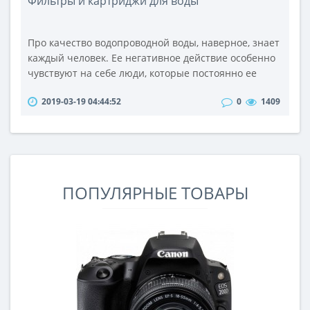
Фильтры и картриджи для воды
Про качество водопроводной воды, наверное, знает
каждый человек. Ее негативное действие особенно
чувствуют на себе люди, которые постоянно ее
употребляют в свой рацион – жители городов и
2019-03-19 04:44:52
0
1409
мегаполисов. Плохое качество воды влияет на
здоровье и самочувствие человека. А что говорить
про электроприборы для нагревания воды и
сантехнику! Верное решение этой проблемы -
купить фильтры для очистки воды. Про..
ПОПУЛЯРНЫЕ ТОВАРЫ