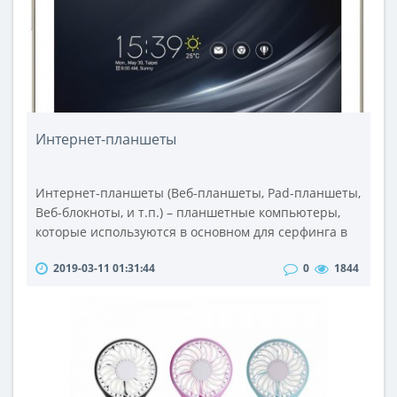
придать растительному..
Интернет-планшеты
Интернет-планшеты (Веб-планшеты, Pad-планшеты,
Веб-блокноты, и т.п.) – планшетные компьютеры,
которые используются в основном для серфинга в
сети интернет. Интернет-планшеты совмещают
2019-03-11 01:31:44
0
1844
самые яркие достоинства ноутбуков и смартфонов.
Подобные планшетные ПК различных
производителей с успехом используются для
просмотра видео, фотографий, прослушивания
музыки, интернет-серфинга и использования
различны..