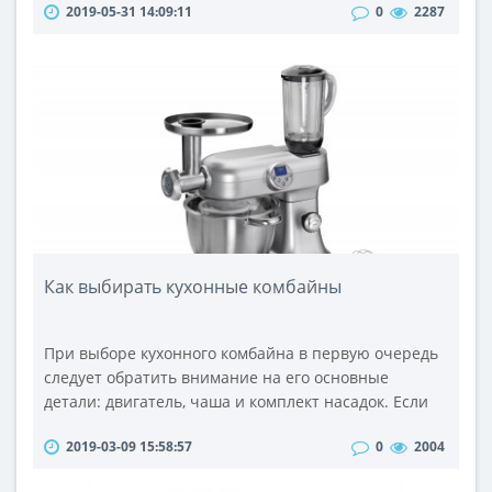
2019-05-31 14:09:11
0
2287
модели в GTX 770 используется графический
процессор GK 104, хорошо знакомый по
видеокартам 600 серии. Nvidia позиционирует
новую видеокарту как замену GTX 670, но по своим
характеристикам она ближе к GTX 680. Различия м..
Как выбирать кухонные комбайны
При выборе кухонного комбайна в первую очередь
следует обратить внимание на его основные
детали: двигатель, чаша и комплект насадок. Если
не уделить должное внимание этим трем
2019-03-09 15:58:57
0
2004
комплектующим, выбор кухонного комбайна может
стать не таким успешным, а приобретенный товар