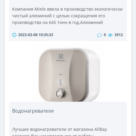
Компания Miele ввела в производство экологически
чистый алюминий с целью сокращения его
производства на 645 тонн в год.Алюминий
прочный, но легкий. Эти и другие свойства делают
2023-03-08 10:35:33
0
3912
этот материал привлекательным для широкого
спектра промышленных применений. Помимо
использования в автомобильной промышленности,
этот металл также играет ключевую роль в
производстве бытовой техники.Как пояснила Миле,
алюми..
Водонагреватели
Лучшие водонагреватели от магазина AllBay
сделают Вас независимыми от работы