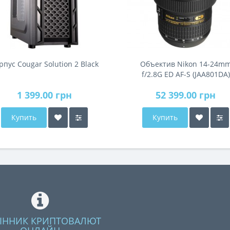
рпус Cougar Solution 2 Black
Объектив Nikon 14-24m
f/2.8G ED AF-S (JAA801DA)
1 399.00 грн
52 399.00 грн
Купить
Купить
ІННИК КРИПТОВАЛЮТ