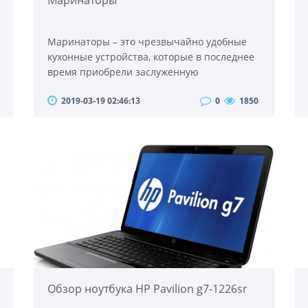
Маринаторы
Маринаторы – это чрезвычайно удобные
кухонные устройства, которые в последнее
время приобрели заслуженную
популярность. Они предназначены для
2019-03-19 02:46:13
0
1850
маринования самых разнообразных
продуктов. Такое устройство, как
маринатор, по достоинству оценят
любители оригинального изысканного
вкуса блюд. Следует отметить, что
домашние маринаторы могут помочь
сохранить пользователю здоровье. Покупая
замаринованные пр..
Обзор ноутбука HP Pavilion g7-1226sr