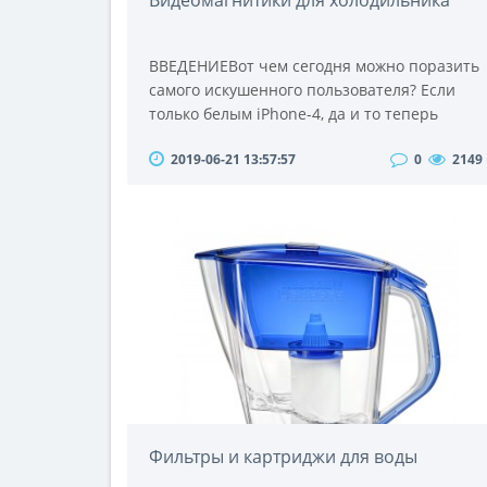
Видеомагнитики для холодильника
ВВЕДЕНИЕВот чем сегодня можно поразить
самого искушенного пользователя? Если
только белым iPhone-4, да и то теперь
скучновато. А ведь душа требует какой-
2019-06-21 13:57:57
0
2149
нибудь необычный, прикольный и
недорогой гаджет со свежей идеей. И
неугомонные умы из Поднебесной
придумали-таки такое устройство. Оно даже
проще, чем самый простой мобильный
телефон, оно гораздо дешевле, чем
множество аксессуаров для iPhone, одна..
Фильтры и картриджи для воды