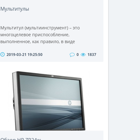
Мультитулы
Мультитул (мультиинструмент) – это
многоцелевое приспособление,
выполненное, как правило, в виде
пассатижей с полыми рукоятками. Внутри
2019-03-21 19:25:50
0
1837
ручек могут храниться приспособления,
имеющие различное назначение (лезвия,
отвертки, шила и т.д). Изобретателем этого
инструмента считается Тим Лезерман.
Принципиальное отличие от перочинного
ножа состоит в том, что головка пассатижей
увеличенная и внутрь корпуса..