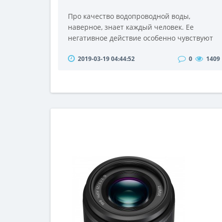
Про качество водопроводной воды,
наверное, знает каждый человек. Ее
негативное действие особенно чувствуют
на себе люди, которые постоянно ее
2019-03-19 04:44:52
0
1409
употребляют в свой рацион – жители
городов и мегаполисов. Плохое качество
воды влияет на здоровье и самочувствие
человека. А что говорить про
электроприборы для нагревания воды и
сантехнику! Верное решение этой
проблемы - купить фильтры для очистки
воды. Про..