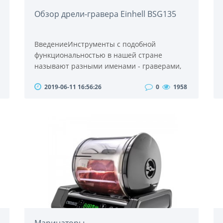
Обзор дрели-гравера Einhell BSG135
ВведениеИнструменты с подобной
функциональностью в нашей стране
называют разными именами - граверами,
шлифовальными машинками, дрелями,
2019-06-11 16:56:26
0
1958
ручным многофункциональным
инструментом. Моддеры, которые меняют
внешний вид своих компьютеров, часто
дают им называние в виде дремелямя – как
аналоги продукцией известной фирмы
DREMEL, которая самой первой стала
серийно выпускать целые серии подобных
инструментов..