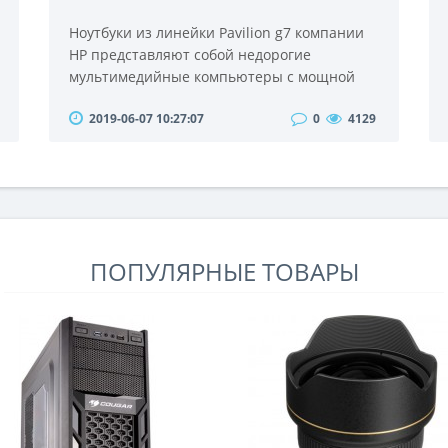
Ноутбуки из линейки Pavilion g7 компании
HP представляют собой недорогие
мультимедийные компьютеры с мощной
аппаратной частью. Тестируемая сегодня
2019-06-07 10:27:07
0
4129
модель - HP Pavilion g7-1226sr –
оборудована четырехъядерным
процессором, имеет 6 Гб оперативной
памяти, винчестер на 750 гигабайт и
располагает двумя графическими
адаптерами. Это чудо на момент написания
обзора стоило всего лишь около 600
ПОПУЛЯРНЫЕ ТОВАРЫ
американских ..