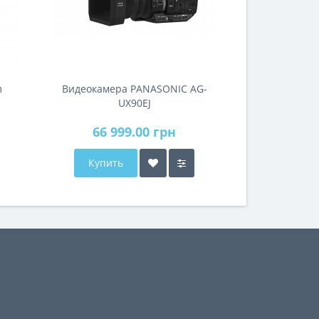
m
Видеокамера PANASONIC AG-
UX90EJ
66 999.00 грн
Купить