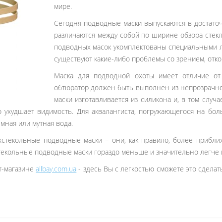
мире.
Сегодня подводные маски выпускаются в достато
различаются между собой по ширине обзора стекл
подводных масок укомплектованы специальными ли
существуют какие-либо проблемы со зрением, отко
Маска для подводной охоты имеет отличие от
обтюратор должен быть выполнен из непрозрачног
маски изготавливается из силикона и, в том случа
о ухудшает видимость. Для аквалангиста, погружающегося на бо
мная или мутная вода.
стекольные подводные маски – они, как правило, более приближ
текольные подводные маски гораздо меньше и значительно легче 
т-магазине
allbay.com.ua
- здесь Вы с легкостью сможете это сдела