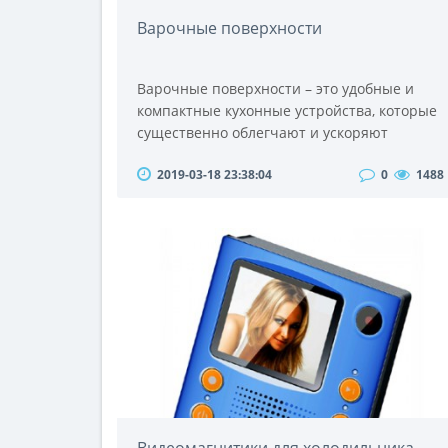
Варочные поверхности
Варочные поверхности – это удобные и
компактные кухонные устройства, которые
существенно облегчают и ускоряют
процесс приготовления пищи. Такие
2019-03-18 23:38:04
0
1488
устройства, как варочные поверхности,
характеризуются сочетанием
функциональности, отличного качества и
вполне доступной для самого широкого
круга пользователей цены. Эти бытовые
приборы стали незаменимыми
помощниками современных хозяек. Их
можно установит..