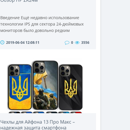
Обзор HP ZR24w
Введение Ещё недавно использование
технологии IPS для сектора 24-дюймовых
мониторов было довольно редким
явлением, однако уже сегодня мы можем
2019-06-04 12:08:11
0
3556
видеть наплыв топовых мониторов,
использование IPS в которых стало
стандартным решением. Как известно
мониторы на базе IPS (англ. In-Plane
Switching), обладая широким углом обзора,
отличной цветопередачей, а также
достаточно хорошей общей пр..
Чехлы для Айфона 13 Про Макс –
надежная защита смартфона