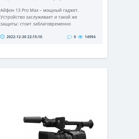
Айфон 13 Pro Max – мощный гаджет.
Устройство заслуживает и такой же
защиты: стоит заблаговременно
позаботиться о целостности купленного Эпл
2022-12-30 22:15:10
0
14994
Айфон 13 Промакс и приобрести чехол.
Тогда можно не опасаться того, что гаджет
будет разбит, какой бы силы ни был удар.
Защитный аксессуар берет на себя силу
воздействия. Однако оптимально
подобранный чехол на Айфон 13 Про Макс
не только защитит..