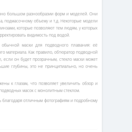
чно большом разнообразии форм и моделей. Они
а, подмасочному объему и т.д. Некоторые модели
нзами, которые позволяют тем людям, у которых
рректировать видимость под водой.
 обычной маски для подводного плавания: её
о материала. Как правило, обтюратор подводной
е, если он будет прозрачным, стекло маски может
льшие глубины, это не принципиально, но очень
ены к глазам, что позволяет увеличить обзор и
подводных масок с монолитным стеклом.
ть благодаря отличным фотографиям и подробному