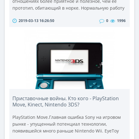
отношениях более приятное и полезное, чем ее
прототип, обитающий в норке. Нормальную работу
на современном компьютере без использования
2019-03-13 16:26:50
0
1996
мыши может представить себе только голливудский
режиссер, заставляющий своего героя стучать по
клавиатуре со скоростью десять тысяч символов в
секунду. Оно и понятно – лихой героический
перестук и ряды цифр, бегущие по экрану, ..
Приставочные войны. Кто кого - PlayStation
Move, Kinect, Nintendo 3DS?
PlayStation Move.Главная ошибка Sony на игровом
рынке - упущенный потенциал технологии,
появившейся много раньше Nintendo Wii. ЕуеТоу
могла бы стать тем, чем она становится сейчас,