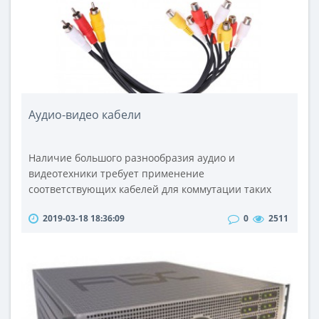
автомобиля или пассажиров многоместного
автобуса. Кроме трансля..
Аудио-видео кабели
Наличие большого разнообразия аудио и
видеотехники требует применение
соответствующих кабелей для коммутации таких
устройств.Кабели AMADEUS производят по
2019-03-18 18:36:09
0
2511
современным технологиям и с соблюдением
требований всех стандартов качества,
предъявляемых в настоящее время к данной
продукции. Изделия данного бренда отличаются
высокой устойчивостью к механическим
воздействиям, защитой от помех и высокой надёж..