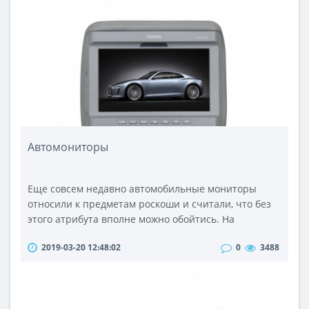
Аккуратно покрытый виниловой пленкой, только
усиливает благоприятное
впечатление.КонструкцияДиффузоры НЧ/СЧ-
динамиков Bronze В1 вып..
Автомониторы
Еще совсем недавно автомобильные мониторы
относили к предметам роскоши и считали, что без
этого атрибута вполне можно обойтись. На
сегодняшний день уже многие автомобилисты
2019-03-20 12:48:02
0
3488
ощутили достоинства современной техники.
Автомобильные мониторы, транслирующие
видеопоток во время длительного путешествия,
развлекут ваших детей на заднем сидении