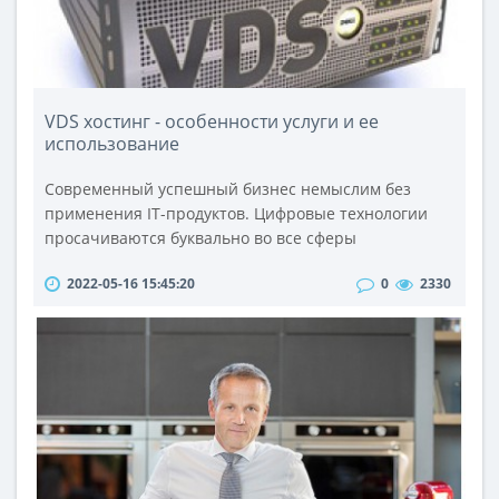
VDS хостинг - особенности услуги и ее
использование
Современный успешный бизнес немыслим без
применения IT-продуктов. Цифровые технологии
просачиваются буквально во все сферы
коммерческой деятельности. С помощью сайтов
2022-05-16 15:45:20
0
2330
бизнесмены продвигают свои товары, бренды, за
счет новейшего программного обеспечения
автоматизируют различные процессы учета,
применяя инновационные технологии,
совершенствуют отдельные звенья
внутрикорпоративного взаимодействия. Чт..