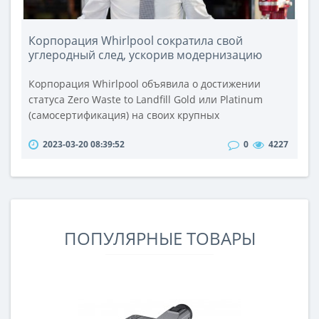
Корпорация Whirlpool сократила свой
углеродный след, ускорив модернизацию
энергосберегающих заводов
Корпорация Whirlpool объявила о достижении
статуса Zero Waste to Landfill Gold или Platinum
(самосертификация) на своих крупных
производственных площадках по всему миру в
2023-03-20 08:39:52
0
4227
рамках неизменной приверженности компании
принципам устойчивого развития. Компания
Whirlpool впервые поставила перед собой цель
достичь нулевого уровня отходов на свалках в 2012
году и продолжает инвестировать в повышение
эффекти..
ПОПУЛЯРНЫЕ ТОВАРЫ