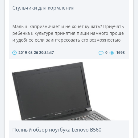
Стульчики для кормления
Малыш капризничает и не хочет кушать? Приучать
ребенка к культуре принятия пищи намного проще
и удобнее если заинтересовать его возможностью
кушать вместе со взрослыми за общим столом, но
2019-03-26 20:34:47
0
1698
используя для этого специальные детские
стульчики для кормления.Специально
сконструированный для кормления малышей
возрастом от 6 месяцев детский стульчик для
кормления оснащен сиденьем и специальным
подносом-сто..
Полный обзор ноутбука Lenovo B560