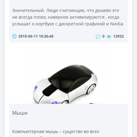
Значительный. Люди считающие, что дешево это
не всегда плохо, наверное активизируются , когда
услышат о ноутбуке с дискретной графикой и Nvidia
optimus всего лишь за 399 Евро. Именно поэтому в
2019-06-11 10:36:40
0
13932
нашей тестовой лаборатории оказался laptop серии
B от Lenovo. Так выясним же, что он из себя
представляет: лидер в категории “максимум
производительности за свои деньги” или
“медлительного аутсайдера”? Lenov..
Мыши
Компьютерная мышь – существо во всех