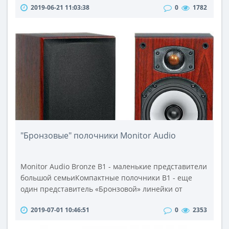
2019-06-21 11:03:38
0
1782
задолго до появления Wiimote. Хвала богам, Sony,
наконец, взялась за ум и разработала целый
арсенал аппаратных и программных инструментов
для получения новых уникальных игровых
ощущений.Речь, разумеется, пойдет о контро..
"Бронзовые" полочники Monitor Audio
Monitor Audio Bronze B1 - маленькие представители
большой семьиКомпактные полочники В1 - еще
один представитель «Бронзовой» линейки от
компании Monitor Audio. Высокотехнологичная
2019-07-01 10:46:51
0
2353
акустика смотрится очень не дешево. Добротно
выполненный корпус, хорошо задемпфированный.