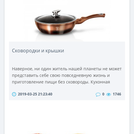
которые разбираются в тематике, но важн..
Сковородки и крышки
Наверное, ни один житель нашей планеты не может
представить себе свою повседневную жизнь и
приготовление пищи без сковороды. Кухонная
посуда сковородки – необходимая утварь для
2019-03-25 21:23:40
0
1746
приготовления и хранения пищи в каждом доме. А
качественная сковородка – это хорошее настроение
хозяйки и изумительно вкусные и полезные
блюда.Первые сковородки имеют давнюю историю,
их еще использовали представители первоб..