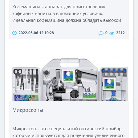
Кофемашина – аппарат для приготовления
кофейных напитков в домашних условиях.
Идеальная кофемашина должна обладать высокой
функциональностью, производить хороший кофе и
2022-05-06 12:10:28
0
2212
конечно быть простой в использовании. На кухнях
всё еще остаются кофеварки, турки, но всё же
кофемашины являются более практичными. От
помола зерен до заваривания самого кофе – всё
делается автоматически. Остаётся только засыпать
с..
Микроскопы
Микроскоп – это специальный оптический прибор,
который используется для получения увеличенного