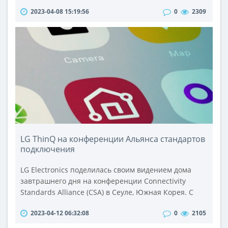
почему стоит сделать переустановку Windows, а
2023-04-08 15:19:56
0
2309
также как это сделать правильно и безопасно.Когда
стоит сделать переустановку
WindowsПереустановка Windows может
потребоваться по разным причинам. Одна из
самых распространенных – это сбои в работе
операционной системы, которые нево..
LG ThinQ на конференции Альянса стандартов
подключения
LG Electronics поделилась своим видением дома
завтрашнего дня на конференции Connectivity
Standards Alliance (CSA) в Сеуле, Южная Корея. С
платформой умного дома LG ThinQ компания
2023-04-12 06:32:08
0
2105
обещает предоставить пользователям возможность
наслаждаться оптимальным комфортом и удобством