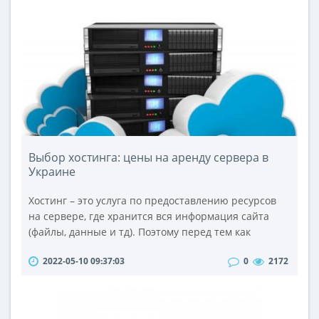
в своих жилых помещениях и повседневной
жизни.Являясь членом совета директоров CSA,
организации, разработавшей открытый станда..
Выбор хостинга: цены на аренду сервера в
Украине
Хостинг – это услуга по предоставлению ресурсов
на сервере, где хранится вся информация сайта
(файлы, данные и тд). Поэтому перед тем как
создать свой собственный сайт и запустить его в
2022-05-10 09:37:03
0
2172
работу, необходимо детально разобраться в
вопросе «какой хостинг-провайдер самый
надежный?». Естественно, можно воспользоваться
рекомендациями из сети или советами от друзей,