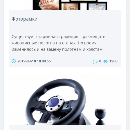
Фоторамки
Существует старинная традиция – размещать
живописные полотна на стенах. Но время
изменилось и на замену полотнам и холстам
пришли обожаемые всеми фотографии и
2019-03-10 18:00:55
0
1908
фоторамки. Для чего хранить фотографии в
пыльном альбоме, если есть возможность
поместить их в рамки для фотографий! На стенах, на
столах, на полках или комодах – фоторамка повсюду
хорошо впишется в интерьер и будет великолепно
смотреться!&n..