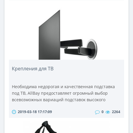
обновлением операционной системы Apple Watch с
момента ее дебюта в 2015 году. Ожидается, что этот
выпуск будет основой для Apple Watch Series 9 и
возможного преемника Apple Watch U..
Крепления для ТВ
Необходима недорогая и качественная подставка
под ТВ, AllBay предоставляет огромный выбор
всевозможных вариаций подставок высокого
качества и по доступным ценам!Подставка или
2019-03-18 17:17:09
0
2264
стойка, высокая или низкая, узкая или широкая,
металлическая или деревянная – любая подставка
под ТВ найдется в нашем магазине. Обычная
подставка под TВ представляется в виде открытой