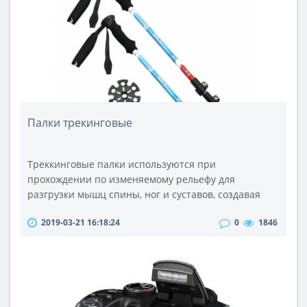
конструкции с отвесными опорами и присоед..
Палки трекинговые
Треккинговые палки используются при
прохождении по изменяемому рельефу для
разгрузки мышц спины, ног и суставов, создавая
дополнительную точку опоры. Они равномерно
2019-03-21 16:18:24
0
1846
распределяют нагрузку, увеличивают устойчивость
и скорость передвижения. Кроме того, их часто
используют для фиксации палатки на снегу, а в
некоторых случаях, в качестве стоек.Трекинговые
палки состоят чаще из трех, а иногда и из двух ..