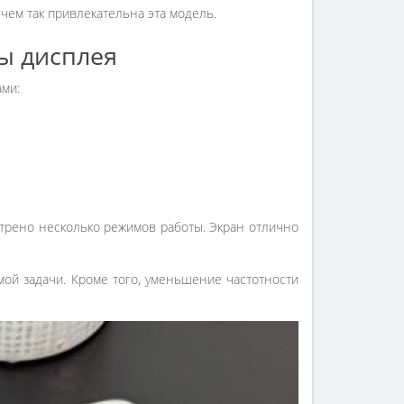
чем так привлекательна эта модель.
ы дисплея
ами:
отрено несколько режимов работы. Экран отлично
ой задачи. Кроме того, уменьшение частотности