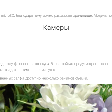
и microSD, благодаря чему можно расширить хранилище. Модель по
Камеры
ддержку фазового автофокуса. В настройках предусмотрено неск
яется даже в темное время суток.
твенных селфи. Доступно несколько режимов съемки.