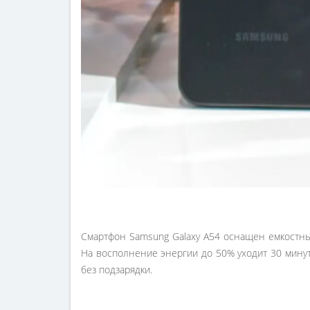
Смартфон Samsung Galaxy A54 оснащен емкостным
На восполнение энергии до 50% уходит 30 минут
без подзарядки.