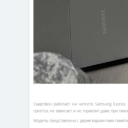
Смартфон работает на чипсете Samsung Exynos 
греется, не зависает и не тормозит даже при пико
Модель представлена с двумя вариантами памяти