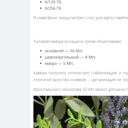
6/128 Гб;
8/256 Гб.
В смартфоне предусмотрен слот для карты памят
Тыловая камера оснащена тремя объективами:
основной — 50 Мп;
широкоугольный — 8 Мп;
макро — 5 Мп.
Камера получила оптическую стабилизацию и по
отличное качество снимков — детализация не тер
Фронтального объектива 32 Мп хватит для качес