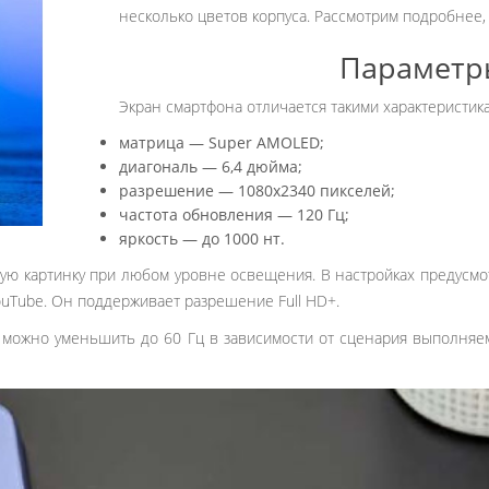
несколько цветов корпуса. Рассмотрим подробнее, 
Параметр
Экран смартфона отличается такими характеристик
матрица — Super AMOLED;
диагональ — 6,4 дюйма;
разрешение — 1080х2340 пикселей;
частота обновления — 120 Гц;
яркость — до 1000 нт.
ную картинку при любом уровне освещения. В настройках предусм
ouTube. Он поддерживает разрешение Full HD+.
 можно уменьшить до 60 Гц в зависимости от сценария выполняем