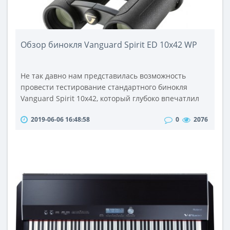
Обзор бинокля Vanguard Spirit ED 10x42 WP
Не так давно нам представилась возможность
провести тестирование стандартного бинокля
Vanguard Spirit 10x42, который глубоко впечатлил
нас своей высокой общей оценкой. Бинокли этой
2019-06-06 16:48:58
0
2076
торговой марки, и в самом деле, могут обладать
многими положительными особенностями: это и
легкий корпус современного дизайна, и
великолепное качество изображения, и отлично
качество всех компонентов оптики. Поэтому, ка..