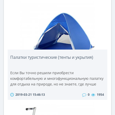
Mastercard.Apple Card имеет интерфейс обычного
банковского приложения с историей транзакций,
категориями покупок и т.п.Приятны..
Палатки туристические (тенты и укрытия)
Если Вы точно решили приобрести
комфортабельную и многофункциональную палатку
для отдыха на природе, но не знаете, где лучше
всего это сделать, какую именно купить и по какой
2019-03-21 15:46:13
0
1954
цене, для Вас отличным вариантом будет
представленный модельный ряд нашего интернет-
магазина. Благодаря ему заказать и получить товар
возможно в любом городе страны, в том числе и в