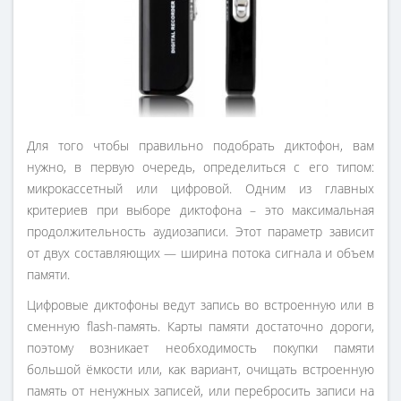
Для того чтобы правильно подобрать диктофон, вам
нужно, в первую очередь, определиться с его типом:
микрокассетный или цифровой. Одним из главных
критериев при выборе диктофона – это максимальная
продолжительность аудиозаписи. Этот параметр зависит
от двух составляющих — ширина потока сигнала и объем
памяти.
Цифровые диктофоны ведут запись во встроенную или в
сменную flash-память. Карты памяти достаточно дороги,
поэтому возникает необходимость покупки памяти
большой ёмкости или, как вариант, очищать встроенную
память от ненужных записей, или перебросить записи на