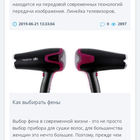
находится на передовой современных технологий
передачи изображения. Линейка телевизоров,
выпущенных компанией в 2012 году также не
2019-06-21 13:33:04
0
2897
является исключением. Но все понимают, что
сегодня от телевизоров требуется не только
качественный приём и воспроизведение картинки.
Что же нам предлагает Samsung? Давайте
разберёмся вместе, рассмотрев новинку под
названием ..
Как выбирать фены
Выбор фена в современной жизни - это не просто
выбор прибора для сушки волос, для большинства
женщин это нечто большее. Поэтому, прежде чем