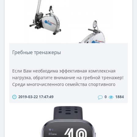
Киеве.Так как походные палатки предназначен..
Гребные тренажеры
Если Вам необходима эффективная комплексная
нагрузка, обратите внимание на гребной тренажер!
Среди многочисленного семейства спортивного
оборудования этот вид тренажеров отличается не
2019-03-22 17:47:49
0
1884
только своей универсальностью, но и романтизмом.
Ведь за основу действия гребного тренажера взята
имитация порывов ветра при работе веслами на
лодке. В фитнес-центры и спортивные залы этот
тренажер попал из большого ..