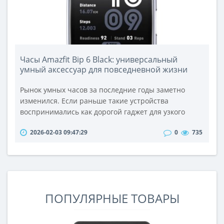
Часы Amazfit Bip 6 Black: универсальный
умный аксессуар для повседневной жизни
Рынок умных часов за последние годы заметно
изменился. Если раньше такие устройства
воспринимались как дорогой гаджет для узкого
круга пользователей, то сегодня они стали
2026-02-03 09:47:29
0
735
полноценным инструментом для контроля
здоровья, активности и времени. Часы популярных
брендов, например, ​https://allo.ua/ru/smart-
chasy/chasy-amazfit-bip-6-black-chernyj-
w2435ap1n.html занимают в этом сегменте особое
место..
ПОПУЛЯРНЫЕ ТОВАРЫ