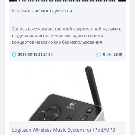
Клавишные инструменты
Запись высококачественной современной музыки в
студиях или исполнение мелодий во время
концертов невозможно без использования
клавишных музыкальных инструментов.Сегодня
2019-03-18 21:24:14
0
2348
рынок предлагает богатейший ассортимент этих
инструментов, способный с легкостью
удовлетворить запросы как начинающих, так и
профессиональных исполнителей. Без проблем
можно купить продукцию Korg, Yamaha, Akai, Mackie,
Alesis, Numa..
Logitech Wireless Music System for iPod/МР3