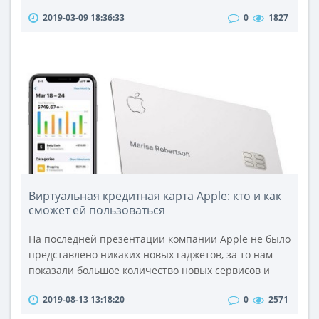
остановиться на какой-то модели фена следует
2019-03-09 18:36:33
0
1827
определиться, с какой целью Вы покупаете этот вид
бытовой техники. От необходимого количества
функций зависит вид фена, и, безусловно, его
стоимость. Если Вы покупаете фен только для того,
чтобы сушить волосы, то Ва..
Виртуальная кредитная карта Apple: кто и как
сможет ей пользоваться
На последней презентации компании Apple не было
представлено никаких новых гаджетов, за то нам
показали большое количество новых сервисов и
приложений. Один из них - Apple Card.Для запуска
2019-08-13 13:18:20
0
2571
Apple Card компания сотрудничала с крупным
банком Goldman Sachs и платежной системой