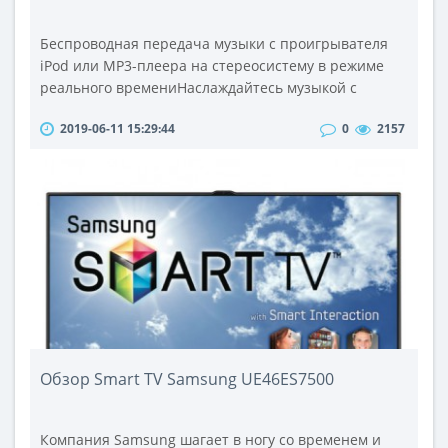
Беспроводная передача музыки с проигрывателя
iPod или МР3-плеера на стереосистему в режиме
реального времениНаслаждайтесь музыкой с
плеера iPod или МР3-плеера через любую
2019-06-11 15:29:44
0
2157
имеющуюся стереосистему. Просто подсоедините
небольшой передатчик к iPod или МР3-плееру,
подключите небольшой приемник к колонкам и
сети питания и затем используйте ваш iPod или
МР3-плеер в качестве пульта дистанционного
управлен..
Обзор Smart TV Samsung UE46ES7500
Компания Samsung шагает в ногу со временем и