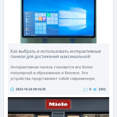
помощи специального клея. Реже встречаются
шнуры, сердечник которых создан из моноволокна;
одна..
Как выбрать и использовать интерактивные
панели для достижения максимальной
эффективности в обучении и работе?
Интерактивная панель становится все более
популярной в образовании и бизнесе. Эти
устройства представляют собой современную
альтернативу доскам и проекторам, позволяя
2023-10-26 09:16:35
0
2452
пользователям работать с информацией более
эффективно и интерактивно. В данной статье мы
рассмотрим, как выбрать и использовать
интерактивные панели в обучении и работе.Как
выбрать интерактивную панель?При выборе