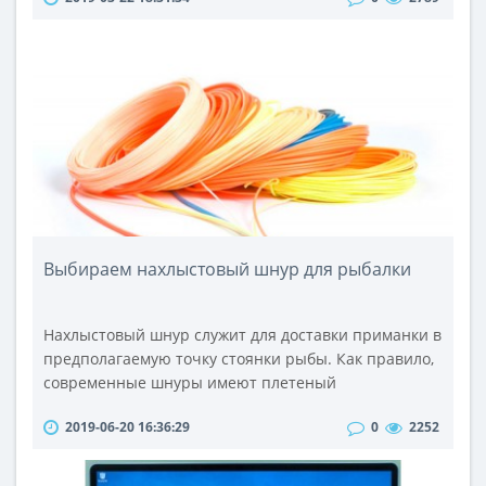
придают мускулатуре более выраженную
рельефность. Добавки данной категории позволяют
облегчить тренировки и полностью
сконцентрироваться на выполнении физических
упражнений.На высококачественные
жиросжигатели цена установлена вполне..
Выбираем нахлыстовый шнур для рыбалки
Нахлыстовый шнур служит для доставки приманки в
предполагаемую точку стоянки рыбы. Как правило,
современные шнуры имеют плетеный
синтетический сердечник с верхним полимерным
2019-06-20 16:36:29
0
2252
многослойным покрытием. Они прочны, не боятся
эксплуатационных нагрузок, а при небольших
повреждениях их можно отремонтировать при