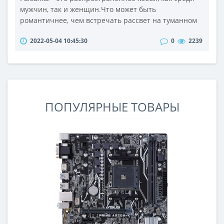
мужчин, так и женщин.Что может быть
романтичнее, чем встречать рассвет на туманном
берегу реки, когда первые солнечные лучи
2022-05-04 10:45:30
0
2239
медленно искрят по воде?Действительно, рыбалка
для рыбака – это больше, чем просто хобби. Это
несомненная возможность отдохнуть, расслабиться,
остаться наедине со своими мыслями.Но чтобы
увлечение приносило не только моральное у..
ПОПУЛЯРНЫЕ ТОВАРЫ