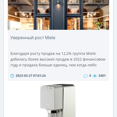
интерактивной панели..
Уверенный рост Miele
Благодаря росту продаж на 12,2% группа Miele
добилась более высоких продаж в 2022 финансовом
году и продала больше единиц, чем когда-либо
прежде, несмотря на хрупкие цепочки поставок и
2023-03-27 07:01:24
0
3401
общий спад на рынках. Компания насчитывает 23
322 сотрудника, что является самой большой
численностью персонала в ее истории (по
состоянию на 31 декабря 2022 г.). Кроме того, были
достигнуты существенные улучшения в..