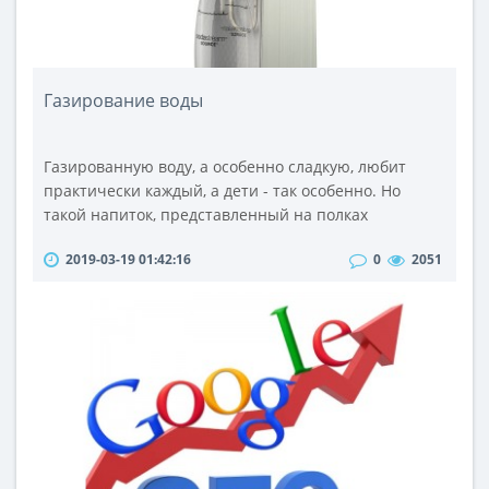
Газирование воды
Газированную воду, а особенно сладкую, любит
практически каждый, а дети - так особенно. Но
такой напиток, представленный на полках
магазинов, зачастую не отвечает стандартным
2019-03-19 01:42:16
0
2051
требованиям о безопасности для человеческого
организма. Огромное количество концентратов,
сахарозаменителей сомнительного качества и
других нежелательных веществ, находящихся в
составе напитков, вынуждают вовсе отказаться от ..