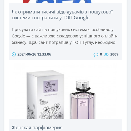
Як отримати тисячі відвідувачів з пошукової
системи і потрапити у ТОП Google
Просувати сайт в пошукових системах, особливо у
Google — є важливою складовою успішного онлайн-
бізнесу. Щоб сайт потрапив у ТОП-Гуглу, необхідно
дотримуватися певних правил і стратегій, які
2024-06-26 12:33:06
0
3009
допоможуть залучити клієнтів і підвищити
видимість сайту.Саме допомогою початковому
бізнесу займається компанія wedex.com.ua, яка є
лідером цифрового маркетингу в Україні. Вона
допоможе знайти клієнтів з різних..
Женская парфюмерия