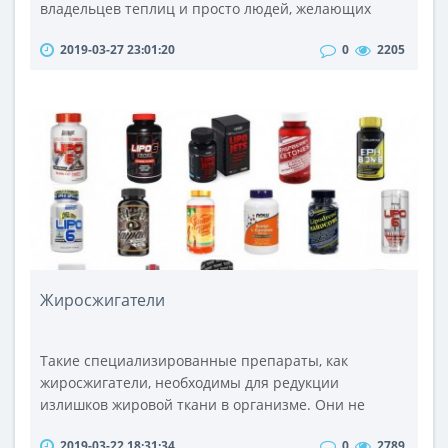
владельцев теплиц и просто людей, желающих
поддерживать свою усадьбу в ухоженном,
2019-03-27 23:01:20
0
2205
культурном состоянии. В современных условиях
мотоблоки особенно актуальны, поскольку помогают
значительно сэкономить средства на основную и
предпосевную обработку почвы арендованной
сельхозтехникой. Кроме того, мотоблоки
незаменимы в м..
Жиросжигатели
Такие специализированные препараты, как
жиросжигатели, необходимы для редукции
излишков жировой ткани в организме. Они не
только способствуют снижению массы тела, но и
2019-03-22 18:31:34
0
2789