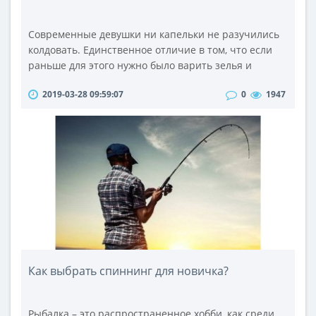
Современные девушки ни капельки не разучились
колдовать. Единственное отличие в том, что если
раньше для этого нужно было варить зелья и
сочинять заклинанья, то теперь пленить и затянуть
2019-03-28 09:59:07
0
1947
в свои сети можно с помощью пары отличных
духов. Главное, чтобы женская парфюмерия
отлично подходила к вашему образу, и эффектно
подчеркивала вкус и стиль
чаровницы.Современная индустрия данной
продукции расцветае..
Как выбрать спиннинг для новичка?
Рыбалка – это распространенное хобби, как среди