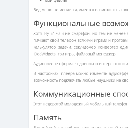
мои файлы
Вид меню не меняется, имеется возможность толь
Функциональные возмо
Хотя, Fly E170 и не смартфон, но тем не мене
пичкают свой телефон всякими играми и програм
калькулятор, задачи, секундомер, конвертер еди
iDeaWidgets, три игры, файловый менеджер.
Аудиоплеере оформлен довольно интерестно и им
В настройках плеера можно изменять аудиоэффек
возможность подключать любые наушники на свой 
Коммуникационные спо
Этот недорогой молодежный мобильный телефон им
Память
Важнейшей деталей для телефонов данной катего