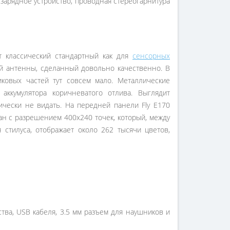
 зарядное устройство, проводная стереогарнитура
т классический стандартный как для
сенсорных
й антенны, сделанный довольно качественно. В
иковых частей тут совсем мало. Металлические
ккумулятора коричневатого отлива. Выглядит
ически не видать. На передней панели Fly E170
н с разрешением 400х240 точек, который, между
стилуса, отображает около 262 тысячи цветов,
тва, USB кабеля, 3.5 мм разъем для наушников и