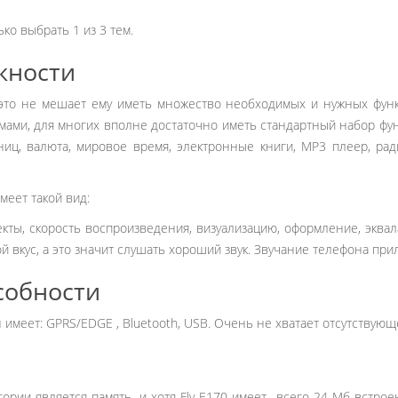
ко выбрать 1 из 3 тем.
жности
е это не мешает ему иметь множество необходимых и нужных фун
мами, для многих вполне достаточно иметь стандартный набор функ
ниц, валюта, мировое время, электронные книги, МР3 плеер, ради
еет такой вид:
ты, скорость воспроизведения, визуализацию, оформление, эквал
вкус, а это значит слушать хороший звук. Звучание телефона при
собности
еет: GPRS/EDGE , Bluetooth, USB. Очень не хватает отсутствующе
рии является память, и хотя Fly E170 имеет всего 24 Мб встроен