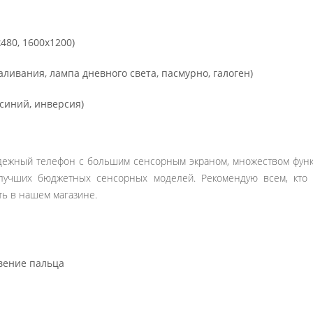
х480, 1600х1200)
аливания, лампа дневного света, пасмурно, галоген)
 синий, инверсия)
одежный телефон с большим сенсорным экраном, множеством фун
лучших бюджетных сенсорных моделей. Рекомендую всем, кто 
ть в нашем магазине.
вение пальца