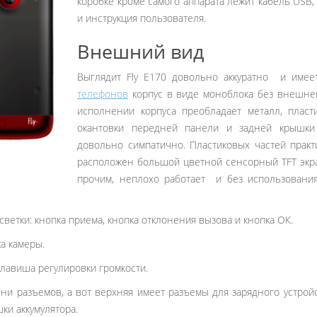
коробке кроме самого аппарата лежит кабель USB,
и инструкция пользователя.
Внешний вид
Выглядит Fly E170 довольно аккуратно и имее
телефонов
корпус в виде моноблока без внешне
исполнении корпуса преобладает металл, пласт
окантовки передней панели и задней крышки а
довольно симпатично. Пластиковых частей практ
расположен большой цветной сенсорный TFT экра
прочим, неплохо работает и без использования 
ветки: кнопка приема, кнопка отклонения вызова и кнопка ОК.
а камеры.
лавиша регулировки громкости.
 ни разъемов, а вот верхняя имеет разъемы для зарядного устройс
ки аккумулятора.