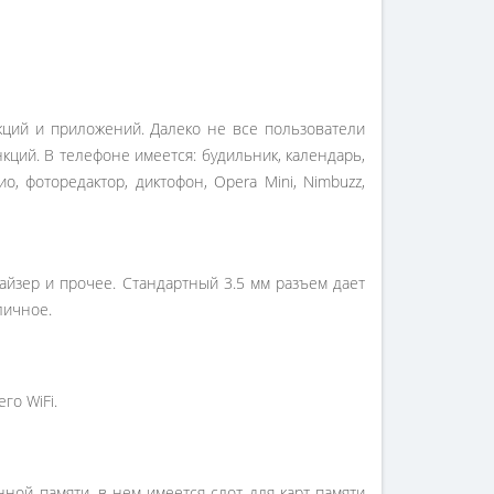
кций и приложений. Далеко не все пользователи
ций. В телефоне имеется: будильник, календарь,
о, фоторедактор, диктофон, Opera Mini, Nimbuzz,
айзер и прочее. Стандартный 3.5 мм разъем дает
личное.
го WiFi.
ной памяти, в нем имеется слот для карт памяти