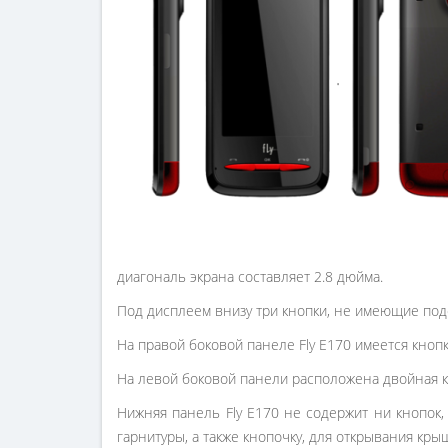
диагональ экрана составляет 2.8 дюйма.
Под дисплеем внизу три кнопки, не имеющие подс
На правой боковой панеле Fly E170 имеется кнопк
На левой боковой панели расположена двойная к
Нижняя панель Fly E170 не содержит ни кнопок,
гарнитуры, а также кнопочку, для открывания крыш