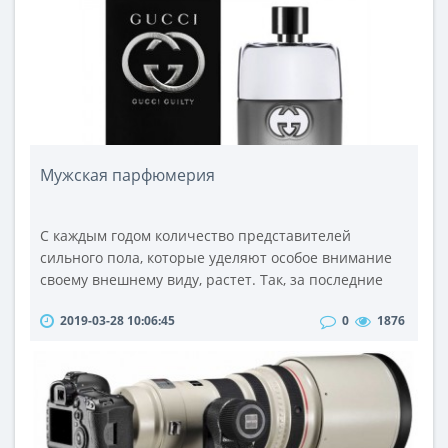
можно, выбрав кулер для питьевой воды. Реальную
возможность любой кулер ..
Мужская парфюмерия
С каждым годом количество представителей
сильного пола, которые уделяют особое внимание
своему внешнему виду, растет. Так, за последние
пару десятков лет мужская парфюмерия потерпела
2019-03-28 10:06:45
0
1876
существенные метаморфозы. Если ранее она была
представлена обычными одеколонами с весьма
посредственными запахами, то сейчас это огромное
количество всевозможных средств самых разных
ароматов. Сейчас приятно пахнущие ..