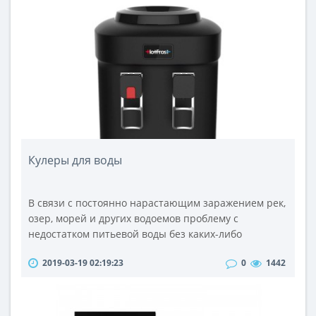
Этот параметр зависит от двух составляющих —
ширина потока сигнала и объем памяти. Цифровые
диктофоны ведут запись во встроенную или в
сменную flash-память. Карты памят..
Кулеры для воды
В связи с постоянно нарастающим заражением рек,
озер, морей и других водоемов проблему с
недостатком питьевой воды без каких-либо
преувеличений можно отнести к основным
2019-03-19 02:19:23
0
1442
проблемам всего человечества. Пройдя
определенные стадии очистки, вода готова к
употреблению. Обеспечить постоянный
максимально удобный доступ к питьевой воде