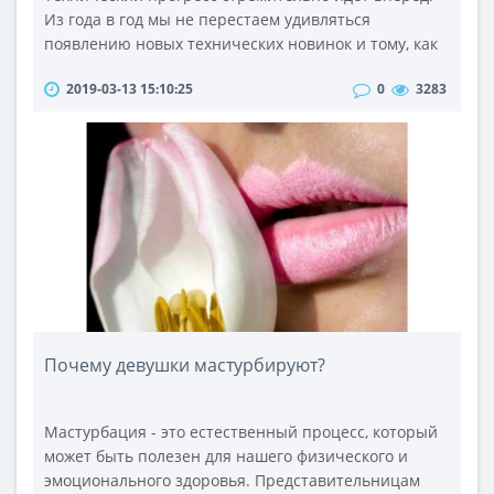
Из года в год мы не перестаем удивляться
появлению новых технических новинок и тому, как
раньше мы обходились без них. Широкий
2019-03-13 15:10:25
0
3283
ассортимент компьютерных аксессуаров,
предлагаемый нашим интернет-магазином,
позволяет очень быстро с учетом Ваших запросов и
финансовых возможностей подобрать необходимое
устройство или аксессуар.Мы предлагаем
термопасту Zalm..
Почему девушки мастурбируют?
Мастурбация - это естественный процесс, который
может быть полезен для нашего физического и
эмоционального здоровья. Представительницам