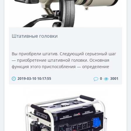
Штативные головки
Вы приобрели штатив. Следующий серьезный шаг
— приобретение штативной головки. Основная
функция этого приспособления — определение
камеры в пространстве.Перед тем, как приступить к
2019-03-10 10:17:55
0
3001
выбору штативной головки, вы должны
определиться для какого вида съемки вы
собираетесь ее использовать. В зависимости от
этого и подбирается устройство.Виды штативных
головок:2D и 3D;шаровые;панорамные.Штативные
головки..