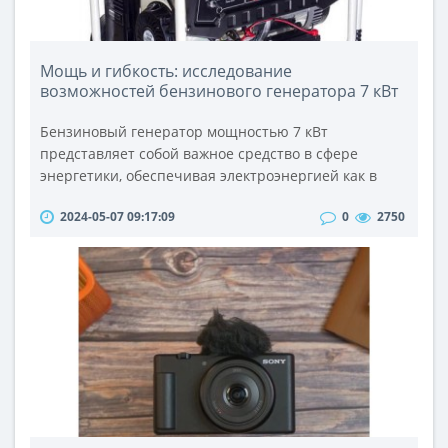
Мощь и гибкость: исследование
возможностей бензинового генератора 7 кВт
Бензиновый генератор мощностью 7 кВт
представляет собой важное средство в сфере
энергетики, обеспечивая электроэнергией как в
домашних условиях, так и на производственных
2024-05-07 09:17:09
0
2750
объектах. Он является важным элементом
резервного источника энергии в ситуациях
аварийного отключения или ограниченного
доступа к электросети. Давайте более подробно
рассмотрим принципы работы, преимущества и
практические пр..