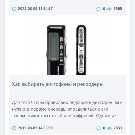
прекрасного пола особое удовольствие доставляет
2023-08-09 11:14:37
0
3965
мастурбация клитора, для этого даже существует во
многих секс шопах специальный раздел на сайте,
где можно купить самые интересные,
инновационные и качественные стимуляторы для
клитора. Мастурбация – это не стыдно и ..
Как выбирать диктофоны и рекордеры
Для того чтобы правильно подобрать диктофон, вам
нужно, в первую очередь, определиться с его
типом: микрокассетный или цифровой. Одним из
главных критериев при выборе диктофона – это
2019-03-09 14:33:00
0
2653
максимальная продолжительность аудиозаписи.