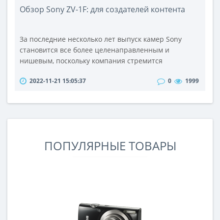
Обзор Sony ZV-1F: для создателей контента
За последние несколько лет выпуск камер Sony
становится все более целенаправленным и
нишевым, поскольку компания стремится
предлагать фотокамеры для удовлетворения
2022-11-21 15:05:37
0
1999
всевозможных конкретных случаев использования
и клиентов. Среди них линейка ZV, которая
представляет собой самую маленькую линейку
видеокамер.Его последняя модель в этом диапазоне
является самой бюджетной: ZV-1F. Его цель состоит
в том,..
ПОПУЛЯРНЫЕ ТОВАРЫ