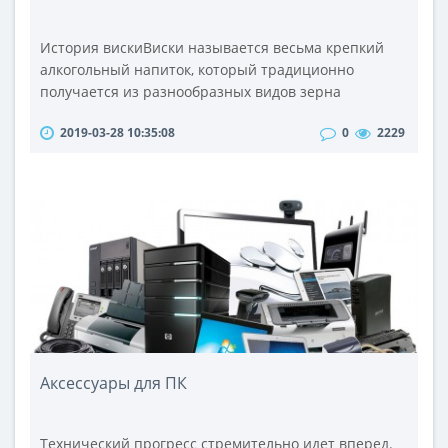
История вискиВиски называется весьма крепкий
алкогольный напиток, который традиционно
получается из разнообразных видов зерна
посредством процессов соложения и перегонки.
2019-03-28 10:35:08
0
2229
Отчасти, данный напиток может считаться
родственником хорошо известного славянам
самогона. Принципиальным отличием является его
длительное выдерживание в дубовых бочках, что
придает напитку ни с чем не сравнимый вкус и
аромат. Ха..
Аксессуары для ПК
Технический прогресс стремительно идет вперед.