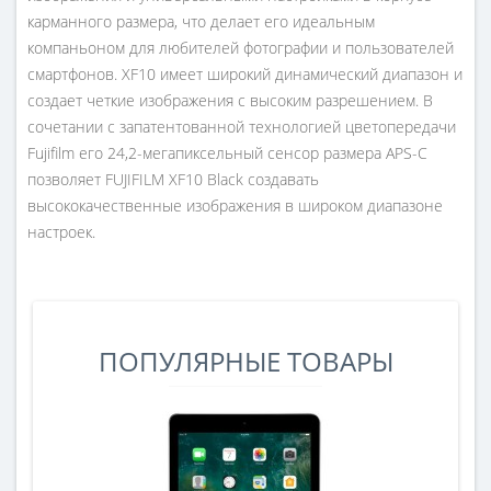
карманного размера, что делает его идеальным
компаньоном для любителей фотографии и пользователей
смартфонов. XF10 имеет широкий динамический диапазон и
создает четкие изображения с высоким разрешением. В
сочетании с запатентованной технологией цветопередачи
Fujifilm его 24,2-мегапиксельный сенсор размера APS-C
позволяет FUJIFILM XF10 Black создавать
высококачественные изображения в широком диапазоне
настроек.
ПОПУЛЯРНЫЕ ТОВАРЫ