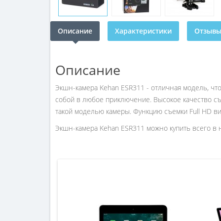
Описание
Характеристики
Отзывы 
Описание
Экшн-камера Kehan ESR311 - отличная модель, чт
собой в любое приключение. Высокое качество с
такой моделью камеры. Функцию съемки Full HD в
Экшн-камера Kehan ESR311 можно купить всего в н