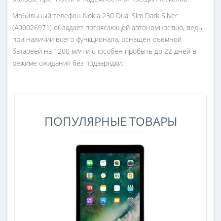
Мобильный телефон Nokia 230 Dual Sim Dark Silver
(A00026971) обладает потрясающей автономностью, ведь
при наличии всего функционала, оснащен съемной
батареей на 1200 мАч и способен пробыть до 22 дней в
режиме ожидания без подзарядки.
ПОПУЛЯРНЫЕ ТОВАРЫ