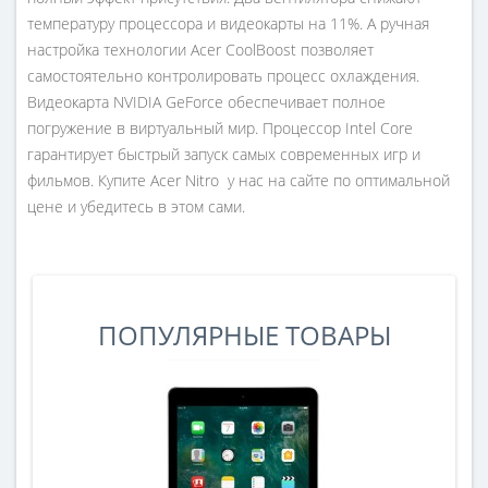
температуру процессора и видеокарты на 11%. А ручная
настройка технологии Acer CoolBoost позволяет
самостоятельно контролировать процесс охлаждения.
Видеокарта NVIDIA GeForce обеспечивает полное
погружение в виртуальный мир. Процессор Intel Core
гарантирует быстрый запуск самых современных игр и
фильмов. Купите Acer Nitro у нас на сайте по оптимальной
цене и убедитесь в этом сами.
ПОПУЛЯРНЫЕ ТОВАРЫ