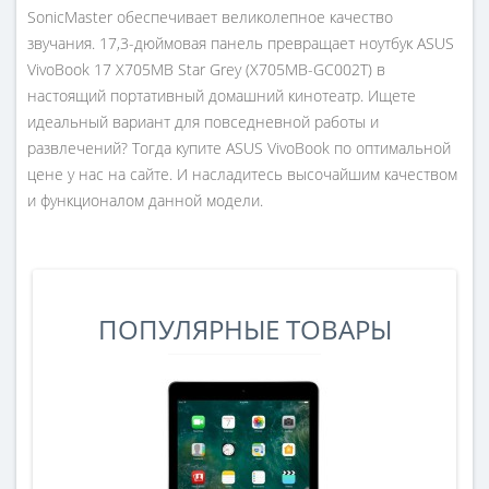
SonicMaster обеспечивает великолепное качество
звучания. 17,3-дюймовая панель превращает ноутбук ASUS
VivoBook 17 X705MB Star Grey (X705MB-GC002T) в
настоящий портативный домашний кинотеатр. Ищете
идеальный вариант для повседневной работы и
развлечений? Тогда купите ASUS VivoBook по оптимальной
цене у нас на сайте. И насладитесь высочайшим качеством
и функционалом данной модели.
ПОПУЛЯРНЫЕ ТОВАРЫ