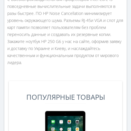
повседневные вычислительные задачи выполняются в
разы быстрее. ПО HP Noise Cancellation минимизирует
уровень окружающего шума. Разъемы RJ-45и VGA и слот для
карт памяти позволяет пользователям без проблем
переносить данные и создавать их резервные копии.
Закажите ноутбук HP 250 G6 у нас на сайте, оформив заявку
и доставку по Украине и Киеву, и наслаждайтесь
качественным и функциональным продуктом от мирового
лидера.
ПОПУЛЯРНЫЕ ТОВАРЫ