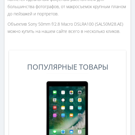
большинства фотографов, от макросъемок крупным планом
до пейзажей и портретов.
Объектив Sony 50mm f/2.8 Macro DSLRA100 (SAL50M28.AE)
можно купить на нашем сайте всего в несколько кликов.
ПОПУЛЯРНЫЕ ТОВАРЫ