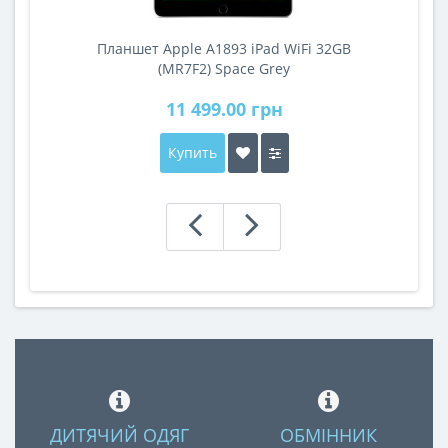
Планшет Apple A1893 iPad WiFi 32GB
A
(MR7F2) Space Grey
11 499.00 грн
Купить
ДИТЯЧИЙ ОДЯГ
ОБМІННИК