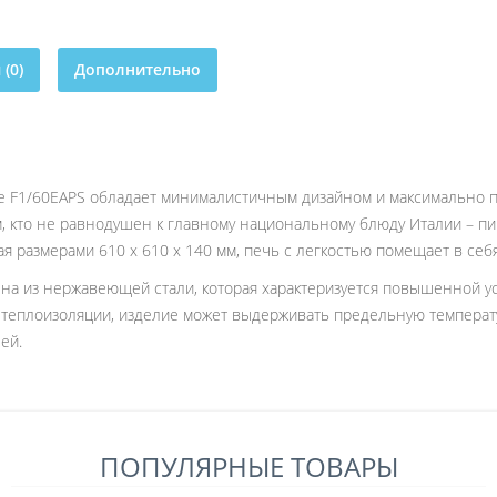
(0)
Дополнительно
ine F1/60EAPS обладает минималистичным дизайном и максимально
м, кто не равнодушен к главному национальному блюду Италии – п
я размерами 610 х 610 х 140 мм, печь с легкостью помещает в себ
ена из нержавеющей стали, которая характеризуется повышенной 
 теплоизоляции, изделие может выдерживать предельную температу
ей.
ПОПУЛЯРНЫЕ ТОВАРЫ