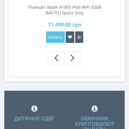
Планшет Apple A1893 iPad WiFi 32GB
A
(MR7F2) Space Grey
11 499.00 грн
Купить
ДИТЯЧИЙ ОДЯГ
ОБМІННИК
КРИПТОВАЛЮТ