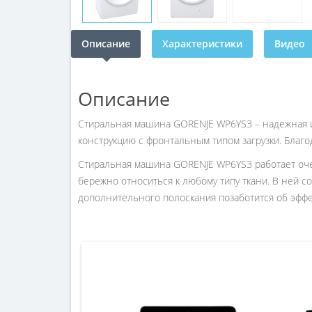
Описание
Характеристики
Видео
Описание
Стиральная машина GORENJE WP6YS3 – надежная и
конструкцию с фронтальным типом загрузки. Благод
Стиральная машина GORENJE WP6YS3 работает оче
бережно относиться к любому типу ткани. В ней
дополнительного полоскания позаботится об эффе