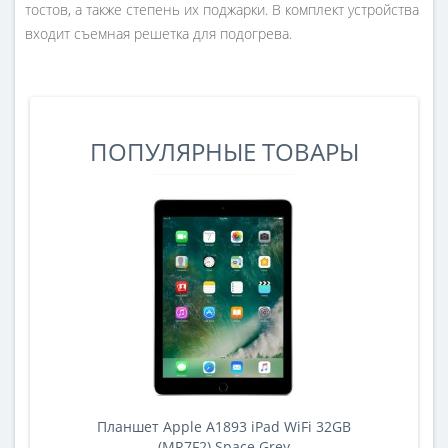
тостов, а также степень их поджарки. В комплект устройства
входит съемная решетка для подогрева.
ПОПУЛЯРНЫЕ ТОВАРЫ
Планшет Apple A1893 iPad WiFi 32GB
A
(MR7F2) Space Grey