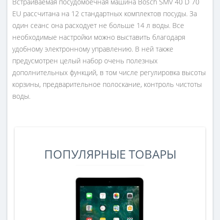
Встраиваемая посудомоечная машина Bosch SMV 40 D 70
EU рассчитана на 12 стандартных комплектов посуды. За
один сеанс она расходует не больше 14 л воды. Все
необходимые настройки можно выставить благодаря
удобному электронному управлению. В ней также
предусмотрен целый набор очень полезных
дополнительных функций, в том числе регулировка высоты
корзины, предварительное полоскание, контроль чистоты
воды.
ПОПУЛЯРНЫЕ ТОВАРЫ