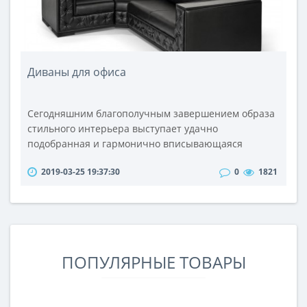
Диваны для офиса
Сегодняшним благополучным завершением образа
стильного интерьера выступает удачно
подобранная и гармонично вписывающаяся
мебель. Будь то кабинет руководителя, рабочее
2019-03-25 19:37:30
0
1821
место офисного сотрудника, просто зона офисного
отдыха, помещения различных общественных
организаций, кафе, клубов и других серьёзных и
развлекательных заведений - мягкие удобные
офисные диваны послужат незаменимым
помощником везде. ..
ПОПУЛЯРНЫЕ ТОВАРЫ