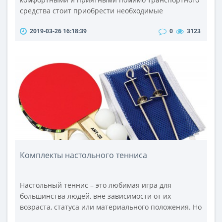
средства стоит приобрести необходимые
аксессуары к детской коляске. Так, прежде всего,
2019-03-26 16:18:39
0
3123
нужно купить специальный матрасик и подушку.
Они могут быть наполнены поролоном или
кокосовым полотном. Стоит отметить, что
поролоновые модели не обеспечивают
необходимую жесткость, которая нужна для еще
несформировавшегося позво..
Комплекты настольного тенниса
Настольный теннис – это любимая игра для
большинства людей, вне зависимости от их
возраста, статуса или материального положения. Но
для того, чтобы играть в настольный теннис,