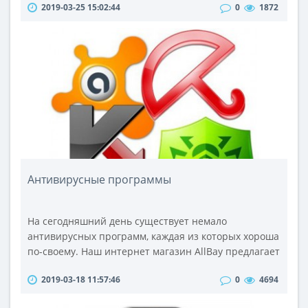
2019-03-25 15:02:44
0
1872
необходимо не только желание, но и инвентарь для
настольного тенниса.Инвентарь для настольного
тенниса – это комплект для игры, в основном
индивидуальный. В стандартный комплект входит
ракетка и несколько мячей для игры. Дан..
Антивирусные программы
На сегодняшний день существует немало
антивирусных программ, каждая из которых хороша
по-своему. Наш интернет магазин AllBay предлагает
вниманию покупателей широкую линейку
2019-03-18 11:57:46
0
4694
программ, обеспечивающих превентивную защиту
Вашего ПК:Kaspersky Anti-Virus. В течение