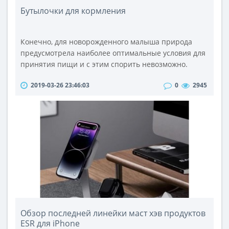
Бутылочки для кормления
Конечно, для новорожденного малыша природа
предусмотрела наиболее оптимальные условия для
принятия пищи и с этим спорить невозможно.
Однако в силу различных условий в ряде случаев
2019-03-26 23:46:03
0
2945
уже с первых дней жизни ребенку могут
понадобиться бутылочки для кормления. А для
подросшего малыша, в рацион которого вводится
прикорм, детские бутылочки просто
необходимы.Детские бутылочки сегодня
представлены широким ..
Обзор последней линейки маст хэв продуктов
ESR для iPhone