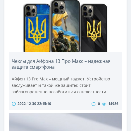
длительного времени он оставался одним из
лучших антивирусов. Среди достоинств можно
отметить понятный интерфейс, защиту почты,
наличие фаер..
Чехлы для Айфона 13 Про Макс – надежная
защита смартфона
Айфон 13 Pro Max – мощный гаджет. Устройство
заслуживает и такой же защиты: стоит
заблаговременно позаботиться о целостности
купленного Эпл Айфон 13 Промакс и приобрести
2022-12-30 22:15:10
0
14986
чехол. Тогда можно не опасаться того, что гаджет
будет разбит, какой бы силы ни был удар.
Защитный аксессуар берет на себя силу
воздействия. Однако оптимально подобранный
чехол на Айфон 13 Про Макс не только защитит..