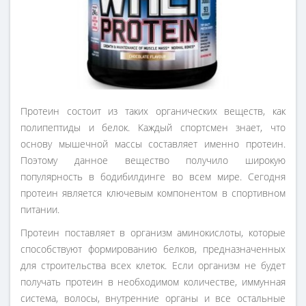
Протеин состоит из таких органических веществ, как
полипептиды и белок. Каждый спортсмен знает, что
основу мышечной массы составляет именно протеин.
Поэтому данное вещество получило широкую
популярность в бодибилдинге во всем мире. Сегодня
протеин является ключевым компонентом в спортивном
питании.
Протеин поставляет в организм аминокислоты, которые
способствуют формированию белков, предназначенных
для строительства всех клеток. Если организм не будет
получать протеин в необходимом количестве, иммунная
система, волосы, внутренние органы и все остальные