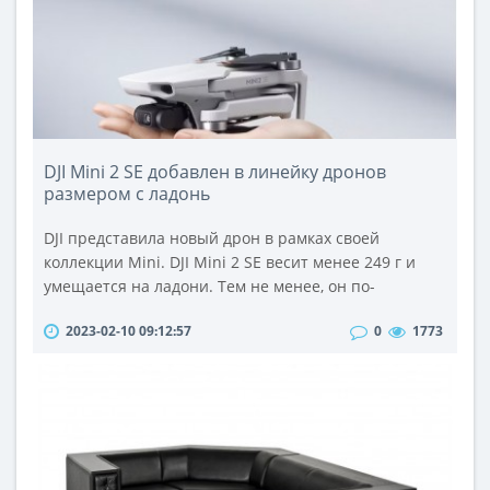
DJI Mini 2 SE добавлен в линейку дронов
размером с ладонь
DJI представила новый дрон в рамках своей
коллекции Mini. DJI Mini 2 SE весит менее 249 г и
умещается на ладони. Тем не менее, он по-
прежнему может снимать 12-мегапиксельные
2023-02-10 09:12:57
0
1773
фотографии и HD-видео.DJI утверждает, что он легок
в регулировании и ультрапортативен, поскольку
размер и легкая конструкция освобождают его от
правил использования дронов во многих странах
мира. Цена 389 евро.Также будет дост..