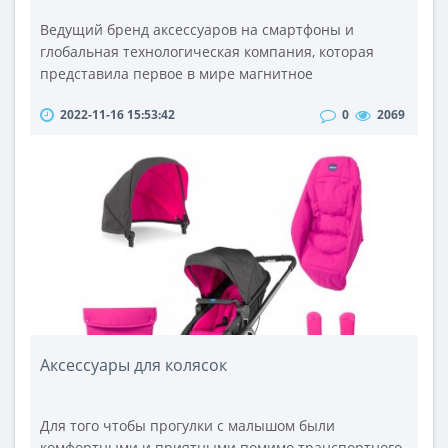
Ведущий бренд аксессуаров на смартфоны и
глобальная технологическая компания, которая
представила первое в мире магнитное
беспроводное автомобильное зарядное устройство,
2022-11-16 15:53:42
0
2069
только что выпустила новые продукты. Уникальная
запатентованная технология ESR для мобильных
аксессуаров продолжает упрощать использование
технологий и радовать глаз. Беспроводное
зарядное устройство HaloLock 3-в-1 с ..
Аксессуары для колясок
Для того чтобы прогулки с малышом были
комфортными и приятными помимо транспортного