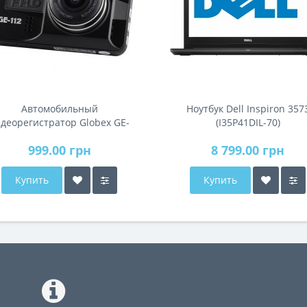
Автомобильный
Ноутбук Dell Inspiron 357
деорегистратор Globex GE-
(I35P41DIL-70)
112
999.00 грн
8 799.00 грн
Купить
Купить