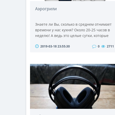
Аэрогрили
Знаете ли Вы, сколько в среднем отнимает
времени у нас кухня? Около 20-25 часов в
неделю! А ведь это целые сутки, которые
могли бы стать дополнительным выходным
2019-03-18 23:55:30
0
2711
днем. И наверняка каждая хозяйка
задумывалась над тем, что это
неблагодарный труд — часами готовить,
чтобы потом приготовленное блюдо было
съедено за считанные минуты. И пусть Вам
и сказали «Спасибо», но завтра снова
придется трудиться у п..