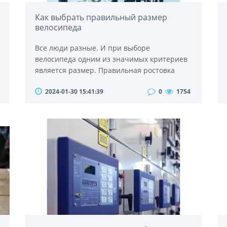
Как выбрать правильный размер
велосипеда
Все люди разные. И при выборе
велосипеда одним из значимых критериев
является размер. Правильная ростовка
велосипеда подбирается с учетом роста
2024-01-30 15:41:39
0
1754
человека. Кроме того, размеры рамы могут
различаться в зависимости от
производителя. На сайте
https://veliki.com.ua/ вы сможете выбирать
современные велосипеды и другие товары
для активного отдыха, спорта. Здесь все
удобно распределено по разделам. И в каж..