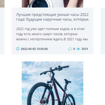
Лучшие предстоящие умные часы 2022
года: будущие наручные часы, которых
мы с нетерпением ждем
2022 год уже идет полным ходом, и в этом
году есть много смарт часов, которые
можно с нетерпением ждать.В 2021 году мы
увидели, как Samsung выпустила Galaxy
2022-05-02 15:55:56
0
2531
Watch 4 и Watch 4 Classic, Apple выпустила
Watch Series 7, а OnePlus сделала свой
первый шаг к умным часам с метко
названным OnePlus Watch.В 2022 году уже
было несколько дополнений к команде
умных часов, включая GT 3 от Huawei и
Connected Cali..