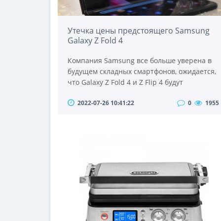
Утечка цены предстоящего Samsung
Galaxy Z Fold 4
Компания Samsung все больше уверена в
будущем складных смартфонов, ожидается,
что Galaxy Z Fold 4 и Z Flip 4 будут
анонсированы очень скоро.Однако мы
2022-07-26 10:41:22
0
1955
были менее уверены в том, сколько будут
стоить новые устройства.Ходили слухи, что
Samsung планирует представить более
дешевую складную модель, но мы
предпологаем, что ее флагманская серия Z
сохранит свою более высокую цену.Теперь,
после того как евро..