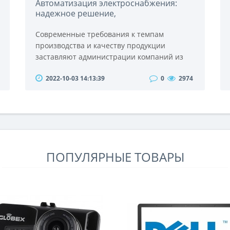
Автоматизация электроснабжения:
надежное решение,
зарекомендовавшее себя с лучшей
стороны на многих предприятиях
Современные требования к темпам
производства и качеству продукции
заставляют администрации компаний из
различных отраслей обращаться к новым
2022-10-03 14:13:39
0
2974
технологиям. Автоматизируется
управление рабочими процессами,
учетными операциями, комплексами
безопасности. Для их бесперебойного
функционирования потребуется
современная система энергоснабжения, и о
ее обустройстве в дальнейшем и пойдет
ПОПУЛЯРНЫЕ ТОВАРЫ
речь. Компактное ..