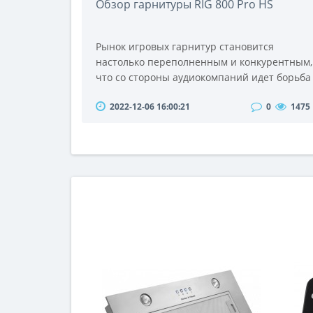
Обзор гарнитуры RIG 800 Pro HS
Рынок игровых гарнитур становится
настолько переполненным и конкурентным,
что со стороны аудиокомпаний идет борьба
за любой небольшой маржинальный
2022-12-06 16:00:21
0
1475
выигрыш.Это может быть менталитет
заставивший RIG добавить зарядную док-
станцию, которая красиво отображает
линейку гарнитур 800 Pro пока вы ее не
используете. Идея не новая, но может ли
она свидетельствовать о щедрости, которая
делает RIG 800 Pro HS до..