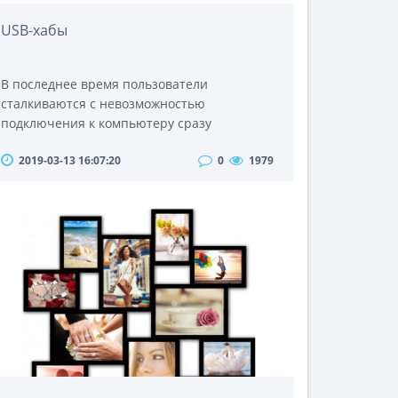
USB-хабы
В последнее время пользователи
сталкиваются с невозможностью
подключения к компьютеру сразу
нескольких цифровых устройств, которые в
2019-03-13 16:07:20
0
1979
большом количестве выпускаются
производителями электроники. Это
связано, прежде всего, с нехваткой гнезд
для подключения девайсов. Для
разрешения данной проблемы
продвинутые пользователи используют USB
hab. Этот специальный коннектор работает
от свободного гнезда ком..