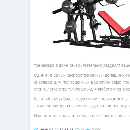
тренажера в доме они обязательно разделят ваш
Одним из самых распространенных домашних тр
снарядов для полноценных разноплановых тре
стенку легко отрегулировать для любого члена с
Если габариты Вашего дома или спортивного за
таких тренажеров позволят создать полноценную 
Наш интернет-магазин предлагает только самые
2019-03-22 17:51:31
0
2322