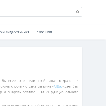
О И ВИДЕО ТЕХНИКА
СЕКС ШОП
 Вы всерьез решили позаботиться о красоте и
ризма, спорта и отдыха магазина «
AllBay
» дает Вам
р, а выбрать оптимальный из функционального
 физических упражнений, основанных на усилиях