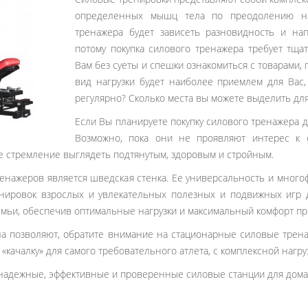
определенных мышц тела по преодолению на
тренажера будет зависеть разновидность и нап
потому покупка силового тренажера требует тща
Вам без суеты и спешки ознакомиться с товарами,
вид нагрузки будет наиболее приемлем для Вас
регулярно? Сколько места вы можете выделить дл
Если Вы планируете покупку силового тренажера дл
Возможно, пока они не проявляют интерес к 
е стремление выглядеть подтянутым, здоровым и стройным.
енажеров является шведская стенка. Ее универсальность и мног
нировок взрослых и увлекательных полезных и подвижных игр 
емьи, обеспечив оптимальные нагрузки и максимальный комфорт при
ла позволяют, обратите внимание на стационарные силовые тре
«качалку» для самого требовательного атлета, с комплексной нагру
 надежные, эффективные и проверенные силовые станции для дома