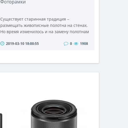
Фоторамки
Существует старинная традиция –
размещать живописные полотна на стенах.
Но время изменилось и на замену полотнам
и холстам пришли обожаемые всеми
2019-03-10 18:00:55
0
1908
фотографии и фоторамки. Для чего хранить
фотографии в пыльном альбоме, если есть
возможность поместить их в рамки для
фотографий! На стенах, на столах, на полках
или комодах – фоторамка повсюду хорошо
впишется в интерьер и будет великолепно
смотреться!&n..