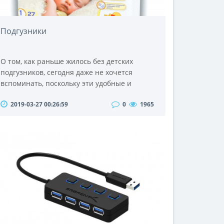
Подгузники
О том, как раньше жилось без детских
подгузников, сегодня даже не хочется
вспоминать, поскольку эти удобные и
практичные средства гигиены прочно
2019-03-27 00:26:59
0
1965
вошли в нашу жизнь и значительно
облегчили процесс ухода за малышом.
Детские подгузники стали неотъемлемым
атрибутом первых лет жизни ребенка и ни
одна мама не представляет себе, как можно
обойтись без этих наилучших помощников
молодых родителей.Сегодня с..