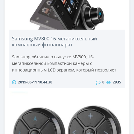
Samsung MV800 16-мегапиксельный
компактный фотоаппарат
Samsung объявил о выпуске MV800, 16-
мегапиксельной компактной камеры с
инновационным LCD экраном, который позволяет
делать автопортреты с необычайной легкостью, а
2019-06-11 10:44:30
0
2935
так же держать камеру под различными углами.В
2009 Samsung представил двойной LCD-монитор
оборудованный экраном TL225 (ST550),
разработанным для легкой автопортретной съемки.
С тех пор компания Samsung выпустила несколько
подобных моделе..