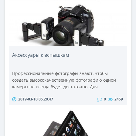
Аксессуары к вспышкам
Профессиональные фотографы знают, чтобы
создать высококачественную фотографию одной
камеры не всегда будет достаточно. Для
значительного улучшения качества снимков
2019-03-10 05:20:47
0
2459
фотографы используют не только встроенные, но и
ручные и накамерные вспышки. Правильно
выбранный ракурс и нужное количество света
позволят создать первоклассные кадры. Для
повышения комфортности самого процесса съемки
и достижения еще б..