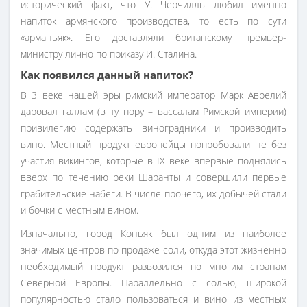
исторический факт, что У. Черчилль любил именно
напиток армянского производства, то есть по сути
«арманьяк». Его доставляли британскому премьер-
министру лично по приказу И. Сталина.
Как появился данный напиток?
В 3 веке нашей эры римский император Марк Аврелий
даровал галлам (в ту пору – вассалам Римской империи)
привилегию содержать виноградники и производить
вино. Местный продукт европейцы попробовали не без
участия викингов, которые в IX веке впервые поднялись
вверх по течению реки Шаранты и совершили первые
грабительские набеги. В числе прочего, их добычей стали
и бочки с местным вином.
Изначально, город Коньяк был одним из наиболее
значимых центров по продаже соли, откуда этот жизненно
необходимый продукт развозился по многим странам
Северной Европы. Параллельно с солью, широкой
популярностью стало пользоваться и вино из местных