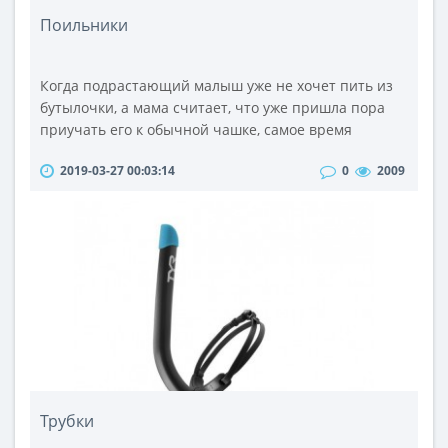
Поильники
Когда подрастающий малыш уже не хочет пить из
бутылочки, а мама считает, что уже пришла пора
приучать его к обычной чашке, самое время
приобрести бутылочку-непроливайку, с помощью
2019-03-27 00:03:14
0
2009
которой этот процесс станет удобней для мамы и
веселей для ребёнка.Детские поильники
представляют собой чашку с носиком, а
специальный клапан препятствует проливанию
жидкости, даже тогда, когда малыш энергично
трясёт бут..
Трубки