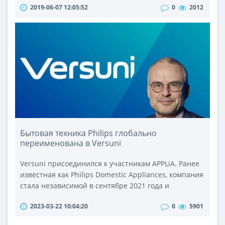
2019-06-07 12:05:52
0
2012
автокалибровки, а также выход на наушники,
несколько выдвинута вперед, благодаря чему
образовалась наклонная полка, на которую вынесли
кнопки выбора DSP-режима, информации,
выводимой на флуоресцентный дисплей и степени
его ярко..
Бытовая техника Philips глобально
переименована в Versuni
Versuni присоединился к участникам APPLiA. Ранее
известная как Philips Domestic Appliances, компания
стала независимой в сентябре 2021 года и
представила свой новый бренд в 2023 году.Будучи
2023-03-22 10:04:20
0
5901
лицензиатом Royal Philips, Versuni сохранит
потребительский бренд Philips, а также Saeco,