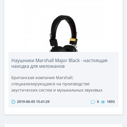
Gaggia и Philips Walita в своих продуктах и ​​услугах.
Другие бренды, включая Preethi, L'OR Barista и
Senseo, также оста..
Наушники Marshall Major Black - настоящая
находка для меломанов
Британская компания Marshall,
специализирующаяся на производстве
акустических систем и музыкальных звуковых
усилителей, считается легендарной среди
2019-06-05 15:41:29
0
1893
сторонников классического рока. Именно из этих
соображений наушникам, выпускаемым под
брендом Marshall, было изначально гарантировано
пристальное внимание с боку