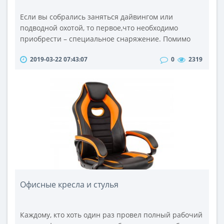
Если вы собрались заняться дайвингом или
подводной охотой, то первое,что необходимо
приобрести – специальное снаряжение. Помимо
специального костюма стоит позаботиться и о
2019-03-22 07:43:07
0
2319
других не менее важных приспособлениях.Одним
из важнейших атрибутов подводника является
трубка для ныряния. Такие аксессуары бывают
самыми разнообразными. Самыми популярными
являются одноклапанные модели. Они отличаются
гибким с..
Офисные кресла и стулья
Каждому, кто хоть один раз провел полный рабочий