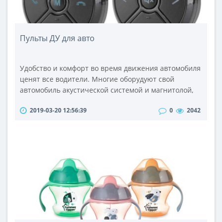
Пульты ДУ для авто
Удобство и комфорт во время движения автомобиля
ценят все водители. Многие оборудуют свой
автомобиль акустической системой и магнитолой,
ведь звучащая любимая музыка способна сделать
2019-03-20 12:56:39
0
2042
длительную дорогу менее утомительной и более
приятной для водителя и пассажиров. Если вы
решили оборудовать свой автомобиль магнитолой,
нелишним будет подумать и о приобретении пульта
дистанционного управления. Удобст..