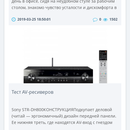
день в офисе, сидя на неудобном стуле за рабочим
столом, знакомо чувство усталости и дискомфорта в
спине. И каждый после этого понимает, что удобные
2019-03-25 18:50:01
0
1502
офисные кресла — залог продуктивной работы.
Правильно подобранные кресла — один из
важнейших факторов сохранения
работоспособности сотрудников.Учитывая
разнообразный ассортимент офисной мебели,
купить о..
Тест AV-ресиверов
Sony STR-DH800КОНСТРУКЦИЯПодкупает деловой
(читай — эргономичный) дизайн передней панели.
Ее нижняя треть, где находятся AV-вход с гнездом
для подключения микрофона системы