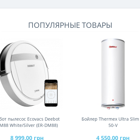
гарантию на эксплуатацию срок 24 месяца.
Гарантийные обязательства написаны на
коробке н..
ПОПУЛЯРНЫЕ ТОВАРЫ
бот пылесос Ecovacs Deebot
Бойлер Thermex Ultra Slim
M88 White/Silver (ER-DM88)
50-V
8 999.00 грн
4 550.00 грн