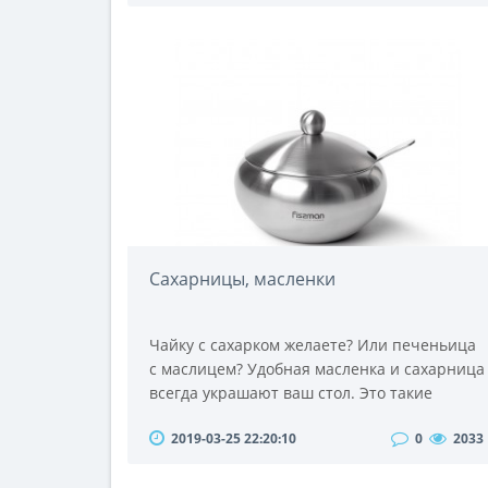
качественные модели линейки Padfone,
представляющие собой гибриды смартфона
и планшета. Кроме этой знаменитой
линейки, тайваньская компания выпускает
ещё несколько - Fonepad, Memo Pad,
Transformer. Остановимся п..
Сахарницы, масленки
Чайку с сахарком желаете? Или печеньица
с маслицем? Удобная масленка и сахарница
всегда украшают ваш стол. Это такие
предметы кухонной утвари, без которых
2019-03-25 22:20:10
0
2033
можно обойтись, но которые украсят ваш
стол в будни и праздник. Сахарница и