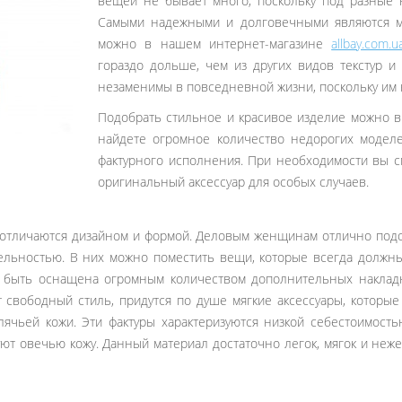
вещей не бывает много, поскольку под разные 
Самыми надежными и долговечными являются мо
можно в нашем интернет-магазине
allbay.com.u
гораздо дольше, чем из других видов текстур и
незаменимы в повседневной жизни, поскольку им н
Подобрать стильное и красивое изделие можно в
найдете огромное количество недорогих моделе
фактурного исполнения. При необходимости вы см
оригинальный аксессуар для особых случаев.
, отличаются дизайном и формой. Деловым женщинам отлично подо
ельностью. В них можно поместить вещи, которые всегда должн
ет быть оснащена огромным количеством дополнительных наклад
т свободный стиль, придутся по душе мягкие аксессуары, котор
лячьей кожи. Эти фактуры характеризуются низкой себестоимос
ют овечью кожу. Данный материал достаточно легок, мягок и неже