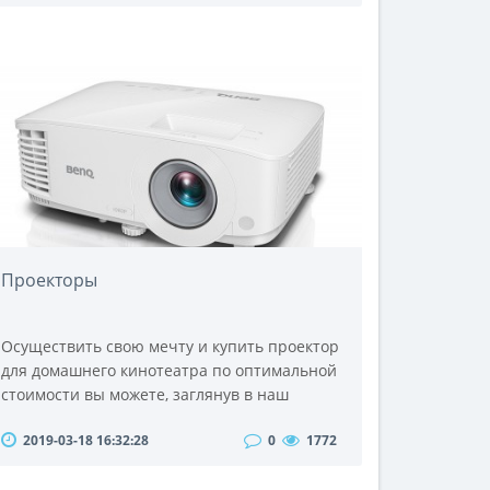
конструкции.Для сварки применяются
различные источники энергии. В
частности, могут использоваться
электрическая дуга, пламя газовой горелки,
электроток, ультразвук и лазерное
излучение. Следует отметить, что в
процессе сварки следует..
Проекторы
Осуществить свою мечту и купить проектор
для домашнего кинотеатра по оптимальной
стоимости вы можете, заглянув в наш
интернет-магазин AllBay.Большой
2019-03-18 16:32:28
0
1772
ассортимент стационарных, портативных,
ультрапортативных проекторов различных