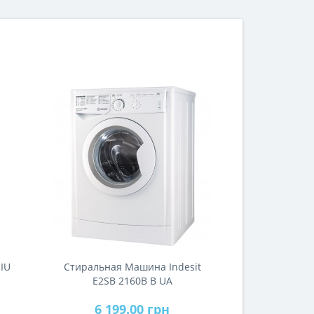
но у него есть логотип Razer на лицевой
стороне и маркетинг Razer за ним.Новый
контроллер позволяет..
 IU
Стиральная Машина Indesit
E2SB 2160B B UA
6 199.00 грн