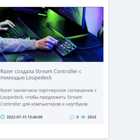
ценовых категорий удовлетворят любые
запросы покупателей: цена колеблется,
начиная от четырехсот – пятисот условных
единиц и выше. Каждый сможет купить
проектор, согласно св..
Razer создала Stream Controller с
помощью Loupedeck
Razer заключила партнерское соглашение с
Loupedeck, чтобы предложить Stream
Controller для компьютеров и ноутбуков.
Прямо конкурируя с Stream Deck от Elgato,
2022-07-15 15:46:08
0
2033
Stream Controller может помочь вам
управлять прямыми трансляциями и
многим другим.Это очень похоже на
собственный Loupedeck Live от Loupedeck,