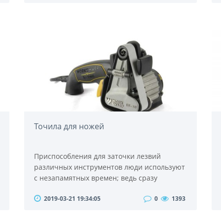
называемого вторичного брожения
виноматериала в плотно закупоренной
бутылке. Данный термин нередко
применяется и к остальным газированным
алкогольным напиткам, хотя производиться
может исключительно в проовинции
Шампань.Купить этот..
Точила для ножей
Приспособления для заточки лезвий
различных инструментов люди используют
с незапамятных времен; ведь сразу
выбрасывать затупившееся
2019-03-21 19:34:05
0
1393
приспособление и приобретать (или
изготавливать) новое – это неразумно,