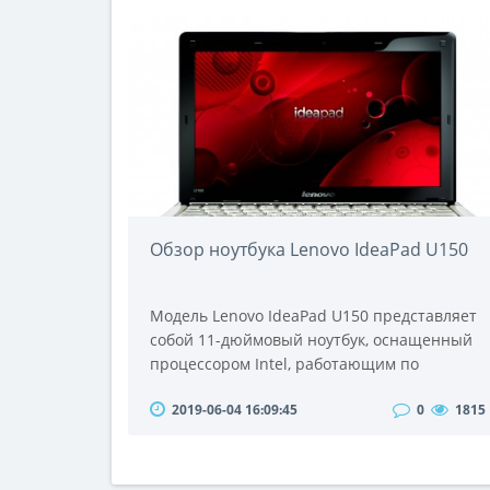
масленка входят не в каждый сервиз, но
если они там есть, то значит, что он очень
даже основательный.Масленкой является
столовая посуда, которая используется для
хранени..
Обзор ноутбука Lenovo IdeaPad U150
Модель Lenovo IdeaPad U150 представляет
собой 11-дюймовый ноутбук, оснащенный
процессором Intel, работающим по
технологии CULV (ultra-low voltage -
2019-06-04 16:09:45
0
1815
пониженное напряжение), которая
обеспечивает невысокое
энергопотребление; также ноутбук
оснащен HDMI-выходом. Этот стильный