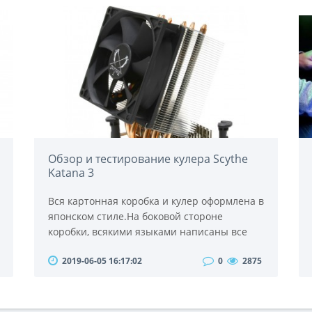
поскольку требует времени и денег.
Изначально лезвия затачивались с
помощью камней. Специальные камни
(оселки) некогда являлись обязательной
частью снаряжения любого воина.
Археологические исследо..
Обзор и тестирование кулера Scythe
Katana 3
Вся картонная коробка и кулер оформлена в
японском стиле.На боковой стороне
коробки, всякими языками написаны все
характеристики «японского» кулера. О них,
2019-06-05 16:17:02
0
2875
мы расскажем позже. В виде нарисованных
картинок показаны платформы, на них и
устанавливается этот замечательный кулер
с креплениями.Производитель дает нам