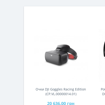
ноутбук имеет достаточную
производительность для повседневных
задач, и при этом он достаточно невелик
для того, чтобы носи..
Очки DJI Goggles Racing Edition
Ро
(CP.VL.00000014.01)
D
20 636.00 грн