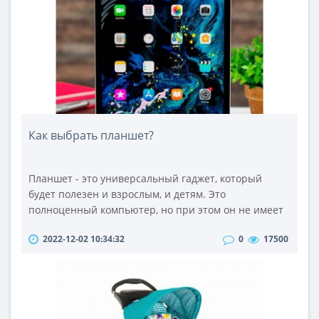
состоит в том, чтобы создать гибкую систему, чтобы
адаптироваться к погодным условиям убор..
Как выбрать планшет?
Планшет - это универсальный гаджет, который
будет полезен и взрослым, и детям. Это
полноценный компьютер, но при этом он не имеет
клавиатуры, как и современный смартфон. Однако
2022-12-02 10:34:32
0
17500
есть специальные клавиатуры, которые можно
приобрести дополнительно и подключить к своему
устройству и использовать его как полноценный
ноутбук или ПК.Перед тем, как купить планшет в
Казахстане, следует знать, как правильно..