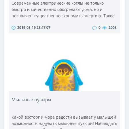
Современные электрические котлы не только
быстро и качественно обогревают дома, но и
позволяют существенно экономить энергию. Такое
оборудование используется для организации
2019-03-19 23:47:07
0
2003
отопления и горячего водоснабжения в нежилых и
жилых помещениях.В данном разделе
представлены котлы электрические разной
производительности. Они оснащены
терморегуляторами, автоматикой, датчиками
протока и другими дополнительн..
Мыльные пузыри
Какой восторг и море радости вызывает у малышей
возможность надувать мыльные пузыри! Наблюдать