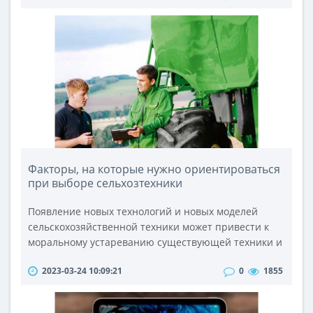
горячих напитков, досола различных блюд, и
заправки острыми и ароматными приправами. При
приготовлении блюд хорошие хозяйки всегда
учитывают количество приправ, которые добавля..
Факторы, на которые нужно ориентироваться
при выборе сельхозтехники
Появление новых технологий и новых моделей
сельскохозяйственной техники может привести к
моральному устареванию существующей техники и
необходимости в более эффективном оборудовании
2023-03-24 10:09:21
0
1855
для повышения экономических показателей.
Поскольку существует много переменных и они
непредсказуемые (например, погода), задача