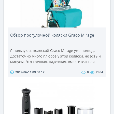
Обзор прогулочной коляски Graco Mirage
Я пользуюсь коляской Graco Mirage уже полгода.
Достаточно много плюсов у этой коляски, но эсть и
минусы. Это крепкая, надежная, вместительная
коляска с относительно небольшим весом - всего 7,5
2019-06-11 09:50:12
0
2364
кг. Качество материалов, из которых изготовлена
коляска, хорошее: ткань - приятная,
водоотталкивающая, пластмассовые и
металические части - крепкие. Смотрится коляска
симпатично.Спинку коляски можно установи..