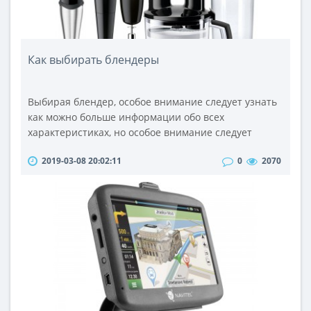
Как выбирать блендеры
Выбирая блендер, особое внимание следует узнать
как можно больше информации обо всех
характеристиках, но особое внимание следует
уделить комплектующим блендера. Для
2019-03-08 20:02:11
0
2070
многофункциональности блендера в комплекте с
ним, так же как и в миксере, могут идти различные
насадки. Но наличие дополнительных насадок
увеличивает стоимость блендера, поэтому прежде
чем купить кухонного помощника, следует
определить..