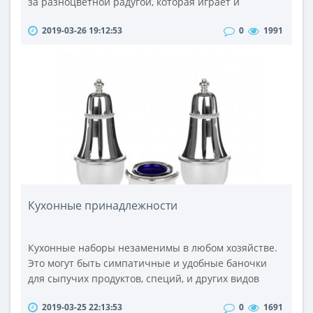
за разноцветной радугой, которая играет и
переливается на тонкой поверхности мыльного
2019-03-26 19:12:53
0
1991
пузыря, а затем лопается, образуя разноцветное
облако водяной пыли – эта забава неизменно
привлекает всех детей и дарит массу
положительных эмоций.Сегодня подарить малышу
радость и восторг от возможности поиграть с мыль..
Кухонные принадлежности
Кухонные наборы незаменимы в любом хозяйстве.
Это могут быть симпатичные и удобные баночки
для сыпучих продуктов, специй, и других видов
приправ. Во многих семьях набор для специй на
2019-03-25 22:13:53
0
1691
столе просто необходим для подслащивания