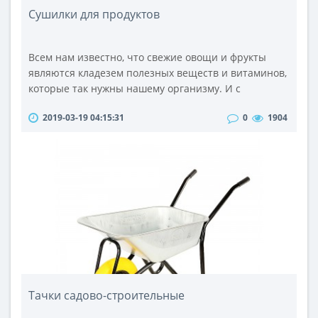
Сушилки для продуктов
Всем нам известно, что свежие овощи и фрукты
являются кладезем полезных веществ и витаминов,
которые так нужны нашему организму. И с
приходом лета мы стараемся употреблять в пищу
2019-03-19 04:15:31
0
1904
больше всевозможных фруктов и овощей,
восстанавливая после зимы нехватку витаминов.
Конечно, на сегодняшний день мы имеем
возможность покупать фрукты и овощи круглый год.
Но при этом нельзя быть абсолютно уверенными,
что ..
Тачки садово-строительные