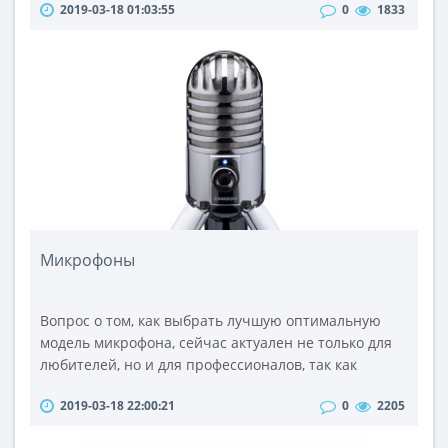
2019-03-18 01:03:55
0
1833
его от повреждений или загрязнений, исключить
подделку и придать документу презентабельный
вид.Ламинация осуществляется в трех видах:для
защиты листа от внешних воздействий. При этом
его толщина практически не меняется;для п..
Микрофоны
Вопрос о том, как выбрать лучшую оптимальную
модель микрофона, сейчас актуален не только для
любителей, но и для профессионалов, так как
качество звука, в первую очередь, зависит от
2019-03-18 22:00:21
0
2205
качества микрофона. Но качественный - это
необязательно дорогой.Сегодня предлагается