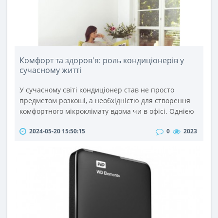
Комфорт та здоров'я: роль кондиціонерів у
сучасному житті
У сучасному світі кондиціонер став не просто
предметом розкоші, а необхідністю для створення
комфортного мікроклімату вдома чи в офісі. Однією
з основних переваг магазинів кондиціонерів
2024-05-20 15:50:15
0
2023
Хмельницький є здатність їх товарів створювати
комфортні температурні умови у будь-яку пору року.
Вибір кондиціонера вимагає уважного підходу,
оскільки на ринку представлений широкий
асортимент моделей, що відрізня..