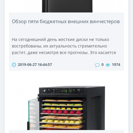
Обзор пяти бюджетных внешних винчестеров
На сегодняшний день жесткие диски не только
востребованы, их актуальность стремительно
растет, даже несмотря все прогнозы. Это касается
винчестеров с портативным форматом внешнего
2019-06-27 16:44:57
0
1974
характера. Интерес к данным винчестерам
ежегодно растет.Причинами данного явления
следующие: в первую очередь, постепенно падает в
цене флэш-память, но этот процесс осуществляется
именно постепенно, так она просто не усп..