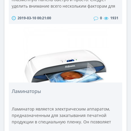
уделить внимание всего нескольким факторам для
успешной покупки этой техники: учитывать
2019-03-10 00:21:00
0
1931
размеры комнаты и некоторые особенности
плазменных панелей.Наилучшей покупкой
плазменной панели будет покупка целого комплекта
приборов для домашнего кинотеатра. Не секрет, что
плазменные панели не оснащаются ТВ-тюнером,
поэтому..
Ламинаторы
Ламинатор является электрическим аппаратом,
предназначенным для закатывания печатной
продукции в специальную пленку. Он позволяет
сохранить изначальный вид документа, защитить