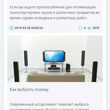
Если вы ищете приспособление для оптимизации
транспортировки грузов и различных предметов во
время садово-огородных и ремонтных работ,
обратите внимание на тачки.Современные модели
2019-03-28 00:09:34
0
2075
оснащены двумя или же одним колесом.
Двухколесные варианты более устойчивы, что
особенно важно при работе с рассыпчатыми
веществами и хрупкими грузами. Одноколесные
транспортные средства такого типа
характеризуются высо..
Как выбрать плазму
Современный ассортимент помогает выбрать
плазменную панель быстро и просто. Следует