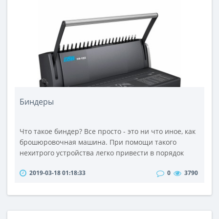
огромный выбор микрофонов, так что купить
подходящую по цене и характеристикам модель не
составит особого труда.Существует несколько ..
Биндеры
Что такое биндер? Все просто - это ни что иное, как
брошюровочная машина. При помощи такого
нехитрого устройства легко привести в порядок
пухлую пачку любых документов (до 480 листов),
2019-03-18 01:18:33
0
3790
будь то бухгалтерский отчёт, каталог продукции,
дипломная работа или тоненький документ в 20-30
страниц.Переплет, в котором используется
специальная пластиковая гребенка, хорошо
разворачивается, позволяет добавить и..