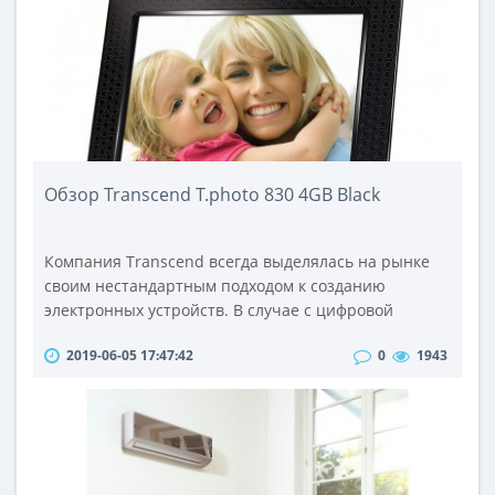
Обзор Transcend T.photo 830 4GB Black
Компания Transcend всегда выделялась на рынке
своим нестандартным подходом к созданию
электронных устройств. В случае с цифровой
фоторамкой T.photo PF 830, Transcend удалось
2019-06-05 17:47:42
0
1943
совместить действительно отличный дизайн с
широким набором функции и надежностью.
Обладая широким LCD экраном с высоким
разрешением, PF 830 способна показывать
цифровые фотографии по качеству и
цветопередачи сравнимые с высоко..