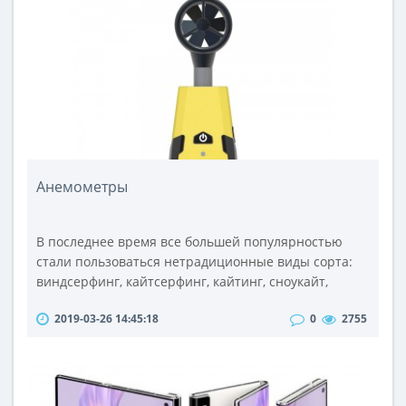
материала на домашнем DVD-проигрывателе нет
необходимости использовать специальные
адаптеры и переходники, в отличии от аналоговых
виде..
Анемометры
В последнее время все большей популярностью
стали пользоваться нетрадиционные виды сорта:
виндсерфинг, кайтсерфинг, кайтинг, сноукайт,
дельтапланерный и парапланерный спорт. Во
2019-03-26 14:45:18
0
2755
время занятий этими видами спорта очень важно
знать скорость ветра. Для этого используются
анемометры.Анемометр, в переводе с
древнегреческого «ветер измеряю», - это
метеорологический прибор, измеряющий скорость