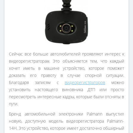
Сейчас все больше автолюбителей проявляют интерес к
видеорегистраторам. Это объясняется тем, что каждый
хочет иметь в машине устройство, которое поможет
доказать его правоту в случае спорной ситуации.
Благодаря записям с
видеорегистраторов
можно
установить настоящего виновника ДТП или просто
пересмотреть интересные кадры, которые были отсняты в
пути.
Бренд автомобильной электроники Palmann выпустил
новую, доступную модель видеорегистратора Palmann-
14H. Это устройство, которое имеет достаточно обширный