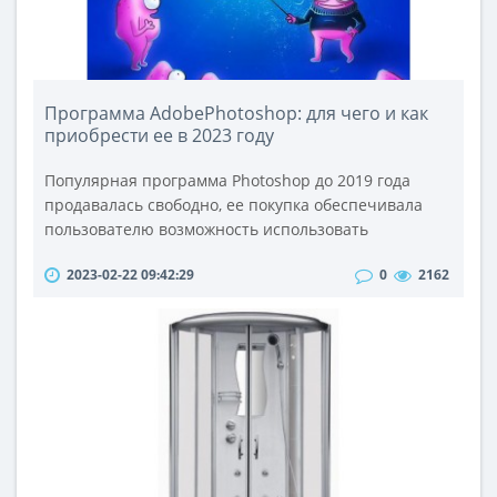
Программа AdobePhotoshop: для чего и как
приобрести ее в 2023 году
Популярная программа Photoshop до 2019 года
продавалась свободно, ее покупка обеспечивала
пользователю возможность использовать
приобретенную версию неограниченное
2023-02-22 09:42:29
0
2162
количество времени, а разработчики компании
Adobe гарантировали поддержку купленных версий.
В 2023 году руководство Adobe объявило о том, что
теперь не будет продавать свои программные
продукты и приложения из пакета CreativeCloud в
сво..