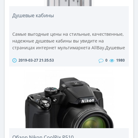
Душевые кабины
Самые выгодные цены на стильные, качественные,
надежные душевые кабины вы увидите на
страницах интернет мультимаркета AllBay.Душевые
кабины – это весьма востребованный продукт на
2019-03-27 21:35:53
0
1980
сегодняшний день. Это выгодная альтернатива
обычным ванным, имеющая массу преимуществ.
Во-первых, это компактность – современные
душевые кабины занимают минимум в 2 раза
меньше места по горизонтали ванной комнаты. Они
поз..
Обзор Nikon CoolPix P510