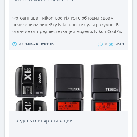
Фотоаппарат Nikon CoolPix P510 обновил своим
появлением линейку Nikon-овских ультразумов. В
отличие от предшествующей модели, Nikon CoolPix
P500, способной на 36-кратное масштабирование, в
2019-06-24 16:01:16
0
2619
P510 этот показатель достиг отметки 42 (24–1000
мм), причем без потери светосилы. Это заслуга
великолепного объектива NIKKOR. В нем
использованы 4 элемента из стекла ED, благодаря
которым удалось добиться ..
Средства синхронизации