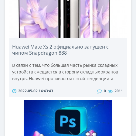
ветра.В зав..
Huawei Mate Xs 2 официально запущен с
чипом Snapdragon 888
В связи с тем, что большая часть рынка складных
устройств смещается в сторону складных экранов
внутрь, Huawei противостоит этой тенденции и
продолжает развивать свою линейку смартфонов с
2022-05-02 14:43:43
0
2011
гибким экраном, который проходит вокруг шарнира
телефона снаружи.На мероприятии в Китае
компания представила свою последнюю модель. Он
называется Mate Xs 2 и является преемником
Huawei Mate Xs выпущенного пару лет..