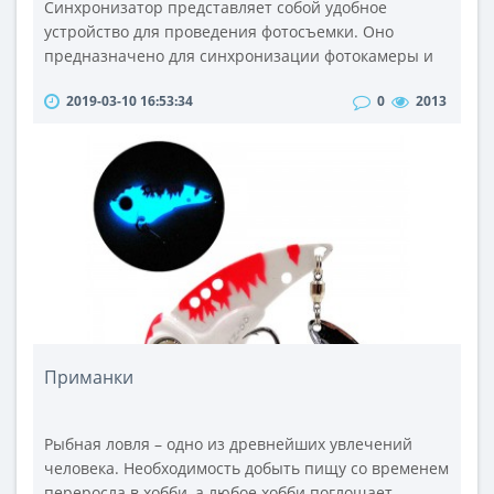
Синхронизатор представляет собой удобное
устройство для проведения фотосъемки. Оно
предназначено для синхронизации фотокамеры и
студийного освещения. В результате работы
2019-03-10 16:53:34
0
2013
приспособления данного типа одновременно
срабатывают затвора фотоаппарата и вспышка.
Предлагаемые вниманию фотохудожников
синхронизаторы для вспышек характеризуются
сочетанием безупречного качества исполнения,
высокой степени наде..
Приманки
Рыбная ловля – одно из древнейших увлечений
человека. Необходимость добыть пищу со временем
переросла в хобби, а любое хобби поглощает