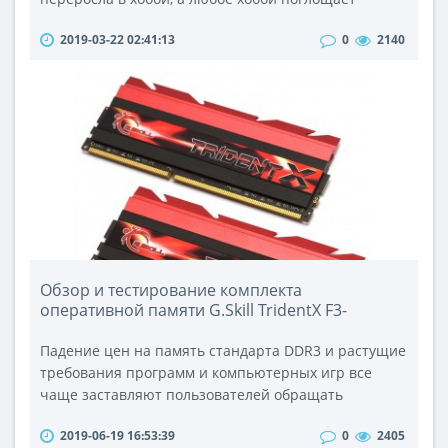
человека целиком и полностью, требует затрат
2019-03-22 02:41:13
0
2140
времени и средств. Но, как говорится: "Охота пуще
неволи". Для удовлетворения этой "неволи"
необходимы различные снасти, в том числе и
приманки для рыбы. Их существует огромное
множество.Изделия можно классифицировать по..
Обзор и тестирование комплекта
оперативной памяти G.Skill TridentX F3-
2400C10D-16GTX
Падение цен на память стандарта DDR3 и растущие
требования программ и компьютерных игр все
чаще заставляют пользователей обращать
внимание на модули объемом 8 Гб. Такие модули
2019-06-19 16:53:39
0
2405
позволяют набрать максимальный объем