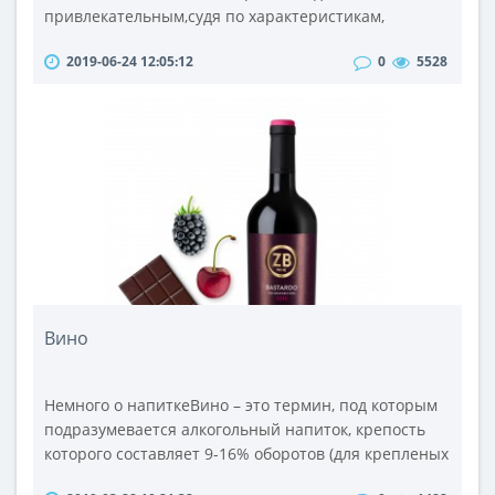
привлекательным,судя по характеристикам,
процессором Core 2 Quad Q9550. Вот его то мы и
2019-06-24 12:05:12
0
5528
рассмотрим по-ближе.Процессор Intel Core 2 Quad
Q9550 работает на тактовой частоте 2,83 ГГц,
обладает кэш-памятью второго уровня, объем
которой составляет 12 МБ. Согласитесь это
внушительный объем кэша. Выполнен процессор
по..
Вино
Немного о напиткеВино – это термин, под которым
подразумевается алкогольный напиток, крепость
которого составляет 9-16% оборотов (для крепленых
сортов 16-22% оборота). Он получается посредством