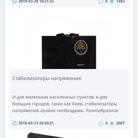
2019-03-28 10:21:32
0
1482
полного брожения виноградного сока (реже в него
добавляется чистый этиловый спирт). Алкогольные
напитки, изготовленные из прочих растительных
продуктов - ягод, плодов, овощей вином не могут
считаться по опр..
Стабилизаторы напряжения
И для маленьких населенных пунктов, и для
больших городов, таких как Киев, стабилизаторы
напряжения крайне необходимы. Разнообразное
электротехническое оборудование значительно
2019-03-13 20:20:21
0
2007
облегчает все сферы жизни и делает их
полноценными. Электродвижущая сила и разность
потенциалов – это те параметры электрического