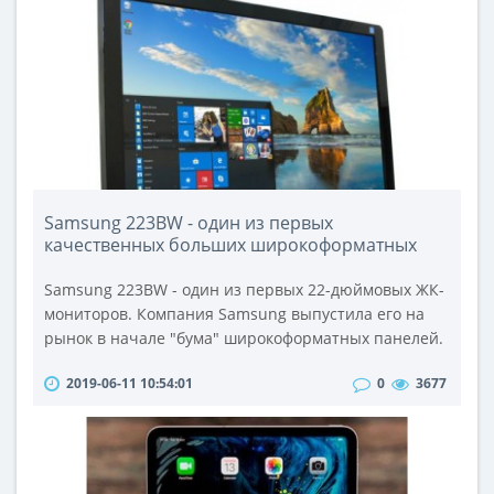
тока, которые иногда бывают непостоянны. Этот
фактор негативно влияет на электротехнику, прив..
Samsung 223BW - один из первых
качественных больших широкоформатных
мониторов.
Samsung 223BW - один из первых 22-дюймовых ЖК-
мониторов. Компания Samsung выпустила его на
рынок в начале "бума" широкоформатных панелей.
Его необычный глянцевый дизайн с серой полоской
2019-06-11 10:54:01
0
3677
сразу бросается в глаза. Именно своим дизайном и
качеством изображения на витрине он и
привлекает.Имея довольно демократическую цену
эта серия мониторов завоевала значительный
сегмент рынка, где также была представ..