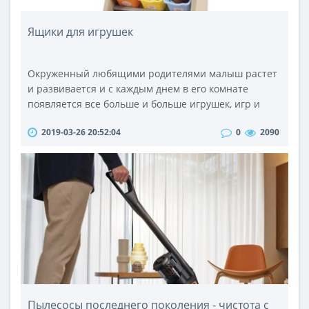
Ящики для игрушек
Окруженный любящими родителями малыш растет
и развивается и с каждым днем в его комнате
появляется все больше и больше игрушек, игр и
развлечений, а порядка все меньше и меньше.
2019-03-26 20:52:04
0
2090
Приучить ребенка к соблюдению чистоты в
собственной комнате позволяет оригинальный и
практичный ящик для игрушек.На определённом
этапе развития ребенка, такой элемент детской
мебели как ящик для игрушек становится просто н..
Пылесосы последнего поколения - чистота с