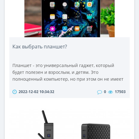
Как выбрать планшет?
Планшет - это универсальный гаджет, который
будет полезен и взрослым, и детям. Это
полноценный компьютер, но при этом он не имеет
клавиатуры, как и современный смартфон. Однако
2022-12-02 10:34:32
0
17503
есть специальные клавиатуры, которые можно
приобрести дополнительно и подключить к своему
устройству и использовать его как полноценный
ноутбук или ПК.Перед тем, как купить планшет в
Казахстане, следует знать, как правильно..