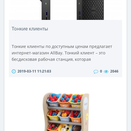
Тонкие клиенты
Тонкие клиенты по доступным ценам предлагает
интернет-магазин AllBay. Тонкий клиент – это
бесдисковая рабочая станция, которая
подключается к терминальному серверу и получает
2019-03-11 11:21:03
0
2046
с него необходимое программное обеспечение,
работая тем самым в качестве терминала. При этом
тонкий клиент выполняет лишь функции устройства
для ввода и отображения информации. Устройство
обеспечивает быстрое соединение с сер..