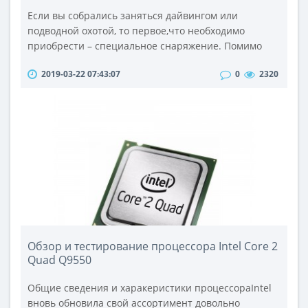
Если вы собрались заняться дайвингом или
подводной охотой, то первое,что необходимо
приобрести – специальное снаряжение. Помимо
специального костюма стоит позаботиться и о
2019-03-22 07:43:07
0
2320
других не менее важных приспособлениях.Одним
из важнейших атрибутов подводника является
трубка для ныряния. Такие аксессуары бывают
самыми разнообразными. Самыми популярными
являются одноклапанные модели. Они отличаются
гибким с..
Обзор и тестирование процессора Intel Core 2
Quad Q9550
Общие сведения и харакеристики процессораIntel
вновь обновила свой ассортимент довольно