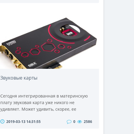
смартфонов с гибким экраном, который
проходит вокруг шарнира телефона
снаружи.На мероприятии в Китае компания
представила свою последнюю модель. Он
называется Mate Xs 2 и является
преемником Huawei Mate Xs выпущенного
пару лет..
Звуковые карты
Сегодня интегрированная в материнскую
плату звуковая карта уже никого не
удивляет. Может удивить, скорее, ее
отсутствие. Если Вас удовлетворяет
2019-03-13 14:31:55
0
2586
встроенный аудиочип и качество звучания
самых примитивных и дешевых пяти-