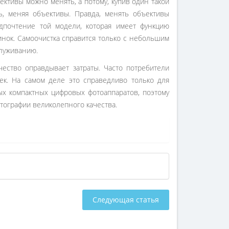
ктивы можно менять, а потому, купив один такой
ь, меняя объективы. Правда, менять объективы
дпочтение той модели, которая имеет функцию
инок. Самоочистка справится только с небольшим
служиванию.
чество оправдывает затраты. Часто потребители
оек. На самом деле это справедливо только для
х компактных цифровых фотоаппаратов, поэтому
тографии великолепного качества.
Следующая статья