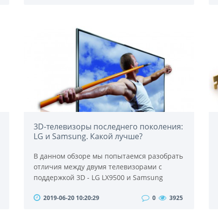
300. На мыши подобного типа, не дорогие
геймерские делается мало обзором, поэтому
приступим.Мышь RX 300 оснащена
оптикой 800 dpi, которая показывает 4.7
мегапикселя за секунду.Мышь лежит в
рука..
3D-телевизоры последнего поколения:
LG и Samsung. Какой лучше?
В данном обзоре мы попытаемся разобрать
отличия между двумя телевизорами с
поддержкой 3D - LG LX9500 и Samsung
C8000. Данные модели телевизоров будут
2019-06-20 10:20:29
0
3925
оцениваться по перекрестным искажениям
3D-режима, по глубине 3D-эффекта по