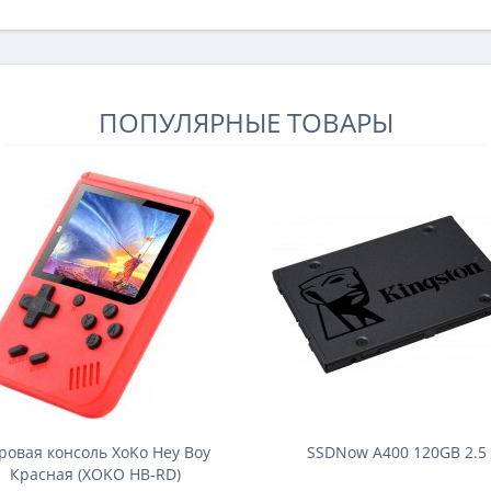
эффективности 3D-очков. Глубина и
качество изображения в 3D-режимеКак
Samsung C8000, так и LG LX9500
продемонстрировали очень хорошую
глубину изображения 3D. На заднем и
ПОПУЛЯРНЫЕ ТОВАРЫ
перед..
ровая консоль XoKo Hey Boy
SSDNow A400 120GB 2.5
Красная (XOKO НB-RD)