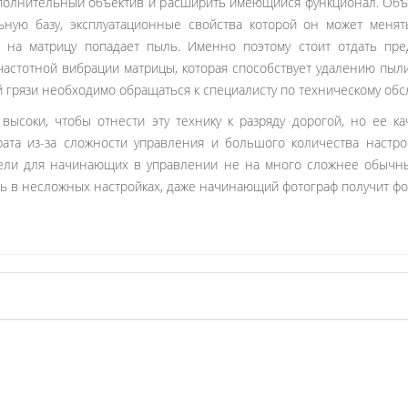
полнительный объектив и расширить имеющийся функционал. Объе
льную базу, эксплуатационные свойства которой он может менят
я на матрицу попадает пыль. Именно поэтому стоит отдать пре
очастотной вибрации матрицы, которая способствует удалению пыл
ой грязи необходимо обращаться к специалисту по техническому об
ысоки, чтобы отнести эту технику к разряду дорогой, но ее ка
рата из-за сложности управления и большого количества настр
ели для начинающих в управлении не на много сложнее обычны
ись в несложных настройках, даже начинающий фотограф получит фо