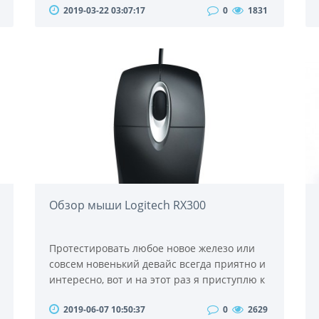
2019-03-22 03:07:17
0
1831
хлорированной воды, которая разрушает их
структуру, а также не допустит попадания
волос в воду, что препятствует засорению
фильтра. Кроме того, этот головной убор
предотвращает переохлаждение головы
при длительном купании.Современные
шапочки для пл..
Обзор мыши Logitech RX300
Протестировать любое новое железо или
совсем новенький девайс всегда приятно и
интересно, вот и на этот раз я приступлю к
тестированию оптической мышки от
2019-06-07 10:50:37
0
2629
компании Logitech, а именно Logitech RX