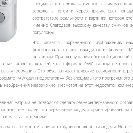
специального зеркала ― именно за ним расположе
зеркало, а потом и через призму, свет попада
соответствие реальности и картинки, которая ото
Именно благодаря высокому качеству снимков з
популярны.
Что касается сохраненного изображения, на
фотоаппарата, то оно находится в формате 
негативом. При эксплуатации обычной цифровой 
теряет четкость деталей, что в формате RAW никогда не проис
 всю информацию. Это обуславливает широкие возможности в рет
в формате RAW один недостаток ― без специального программного д
ть изображения невозможно. Несмотря на этот недостаток колич
тельная матрица не позволяют сделать размеры зеркального фотоа
ростить, тем более что зеркальные модели ориентированы на 
ов и массы фототехники.
аппаратов во многом зависит от функциональности модели. Но вся 