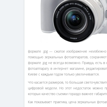
формате .jpg ― сжатое изображение неизбежно 
помощью зеркальных фотоаппаратов, сохраняют
формате .jpg не всегда возможно. Правда, есть 
фотоаппарату в интернет магазине, редактирова
Киеве с каждым годом только увеличивается.
Что касается размеров, то большая светочувстви
цифровой модели. Но этот недостаток можно п
которых качество съемки гораздо важнее габарит
Как показывает практика, цена зеркальных фото