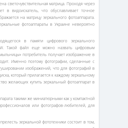
на светочувствительная матрица. Проходя через
ет в видоискатель, что обуславливает точное
бражается на матрицу зеркального фотоаппарата.
еркальные фотоаппараты в Украине невероятно
ходящегося в памяти цифрового зеркального
RAW. Такой файл еще можно назвать цифровым
«мыльницы» потребитель получает изображение в
ходит. Именно поэтому фотографии, сделанные с
ушировании изображений, что для фотографий в
иска, который прилагается к каждому зеркальному
ество желающих купить зеркальный фотоаппарат в
ппарата такими же миниатюрными как у компактной
профессионалов или фотографов-любителей, для
прелесть зеркальной фототехники состоит в том,