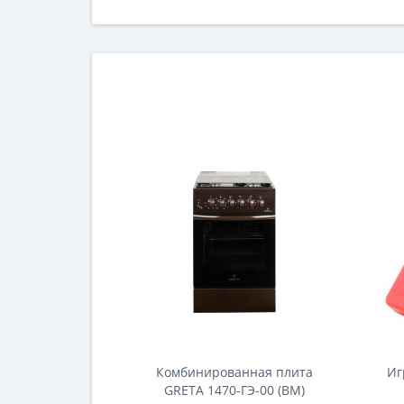
жесткого диска являлась нехватка места на
старом накопителе, до отказа забитом
программами, музыкой и фильмами. Теперь
появился еще один стимул: новый диск
поможет в слу..
Комбинированная плита
Иг
GRETA 1470-ГЭ-00 (BM)