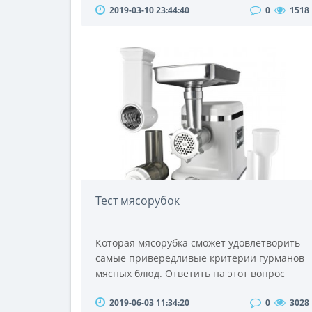
2019-03-10 23:44:40
0
1518
себя на вопрос, зачем Вы покупаете чехол.
Если просто для красоты, то конечно
подойдет и вязаная сумочка. Однако чехлы
для мобильных телефонов нужны не только
для того, чтобы добавить аппарату
привлекательности. Фирменные чехлы,
выпускающиес..
Тест мясорубок
Которая мясорубка сможет удовлетворить
самые привередливые критерии гурманов
мясных блюд. Ответить на этот вопрос
позволило тестирование, проведенное
2019-06-03 11:34:20
0
3028
сертификационной лабораторией бытовой