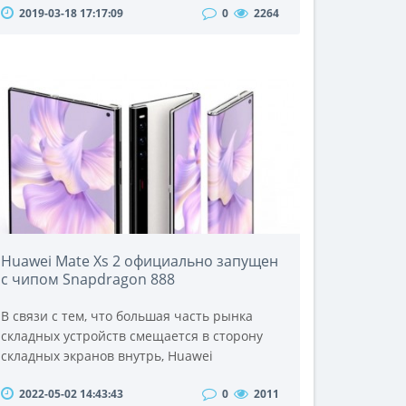
2019-03-18 17:17:09
0
2264
доступным ценам!Подставка или стойка,
высокая или низкая, узкая или широкая,
металлическая или деревянная – любая
подставка под ТВ найдется в нашем
магазине. Обычная подставка под TВ
представляется в виде открытой
конструкции с отвесными опорами и
присоед..
Huawei Mate Xs 2 официально запущен
с чипом Snapdragon 888
В связи с тем, что большая часть рынка
складных устройств смещается в сторону
складных экранов внутрь, Huawei
противостоит этой тенденции и
2022-05-02 14:43:43
0
2011
продолжает развивать свою линейку