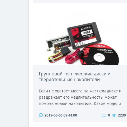
техники.Все модели испытывались по трем
группам параметров: функциональность,
безопасность и эргономичность.
Измерения проводились только на
основной насадке для переработки мяса,
поскольку дополнительные насадки..
Групповой тест: жесткие диски и
твердотельные накопители
Если не хватает места на жестком диске и
раздражает его медлительность, может
помочь новый накопитель. Какие модели
HDD и SSD достойны называться лидерами,
2019-06-05 09:44:00
0
2230
покажет наше тестирование.До сих пор
единственным поводом к покупке нового