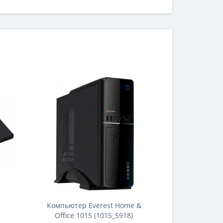
десятидолларовых колонок, то никакой
необходимости что-то менять в звуковой
конфигурации компьютера Вы можете и не
испытывать. Тем не менее, звуковые карты
продолжают производиться и ..
Компьютер Everest Home &
Office 1015 (1015_5918)