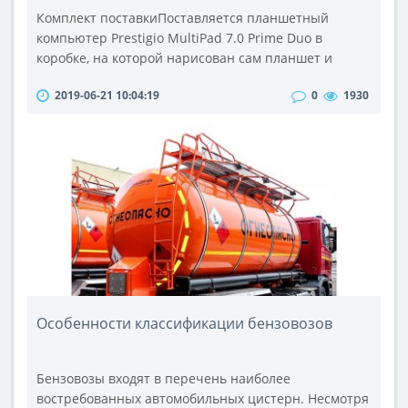
Комплект поставкиПоставляется планшетный
компьютер Prestigio MultiPad 7.0 Prime Duo в
коробке, на которой нарисован сам планшет и
написаны его технические характеристики.
2019-06-21 10:04:19
0
1930
Надписи на коробке на русском и английском
языках. Помимо самого устройства, в комплект
поставки входят документация (мануал,
гарантийный талон и т.п.), шнур micro-USB/USB,
зарядное устройство со сменными вилками
(европейский и с..
Особенности классификации бензовозов
Бензовозы входят в перечень наиболее
востребованных автомобильных цистерн. Несмотря