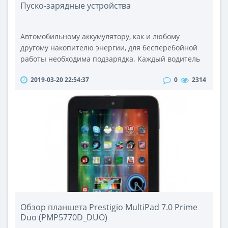
Пуско-зарядные устройства
Автомобильному аккумулятору, как и любому
другому накопителю энергии, для бесперебойной
работы необходима подзарядка. Каждый водитель
должен иметь зарядное устройство для
2019-03-20 22:54:37
0
2314
аккумулятора, ввиду того, регулярная подзарядка
АКБ продлевает срок его эксплуатации.Зарядные
устройства для аккумуляторов разделяются на два
вида:Предпусковые ЗУ;Пуско зарядные
устройства.Предпусковые ЗУ подключают к
аккумулятор..
Обзор планшета Prestigio MultiPad 7.0 Prime
Duo (PMP5770D_DUO)