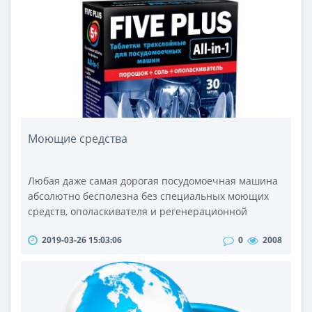
постоянные покупатели всегда остаются довольны
покупкой, так как в нашем каталоге пр..
Моющие средства
Любая даже самая дорогая посудомоечная машина
абсолютно бесполезна без специальных моющих
средств, ополаскивателя и регенерационной
соли.Ассортимент таких веществ довольно
2019-03-26 15:03:06
0
2008
широкий. Так, производители выпускают эти
товары в таблетках или в порошкообразной форме.
Стоит отметить, что разные модели техники
используют разные моющие средства. Поэтом
перед покупкой того или иного варианта прочтите