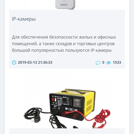
IP-камеры
Для обеспечения безопасности жилых и офисных
помещений, а также складов и торговых центров
большой популярностью пользуются IP-камеры
видеонаблюдения. Они легко монтируются и
2019-03-13 21:36:33
0
1533
позволяют производить удобное наблюдение за
большой территорией. Их также можно установить
в различных помещениях и передавать
изображение со всех камер на один экран
охранного пункта.Основой конструкции данного
оборудования ..