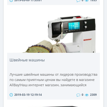
2019-03-09 17:53:01
0
1935
возложенных на него задач выполняет практически
те же функции, что и фотозонт, вот только
конфигурация рефлекторов не всегда круглая, и по
наличию дополнительных способностей,
рефлекторы превосходят фотозонты, хотя и
предполаг..
Швейные машины
Лучшие швейные машины от лидеров производства
по самым приятным ценам вы найдете в магазине
AllBay!Наш интернет магазин, занимающийся
продажей и доставкой по Украине бытовых товаров,
2019-03-19 12:19:14
0
2309
предлагает своим клиентам купить швейные
машинки таких ведущих компаний как Brother,
Janome и Boutique. Приобретая товары у нас, все