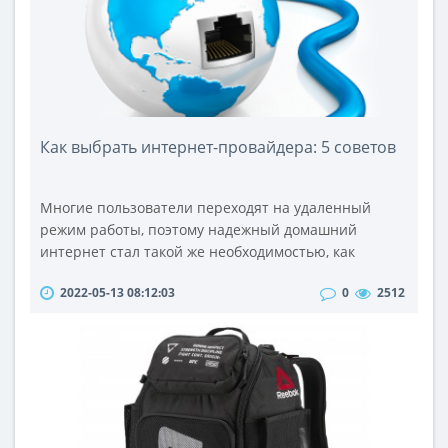
в инст..
Как выбрать интернет-провайдера: 5 советов
Многие пользователи переходят на удаленный
режим работы, поэтому надежный домашний
интернет стал такой же необходимостью, как
электро- или водоснабжение. Неудивительно, что в
2022-05-13 08:12:03
0
2512
крупных городах за благосклонность потребителя
борется большое количество компаний,
предоставляющих доступ к сети. Как же определить
лучшего интернет-провайдера? Рассмотрим
следующие объективные критерии.1. Технология
подключ..