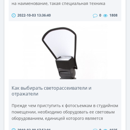
на наименование, такая специальная техника
может использоваться с целью транспортировки не
2022-10-03 13:36:40
0
1808
только бензина, но и других светлых продуктов
нефтепереработки (например, дизельного топлива
или авиационного керосина). Купить бензовоз
сегодня не составляет труда. Однако стоит учесть,
что эта спецтехника предлагается пр..
Как выбирать светорассеиватели и
отражатели
Прежде чем приступить к фотосъемкам в студийном
помещении, необходимо оборудовать ее световым
оборудованием, единицей которого является
световой рефлектор. Рефлектор по типу