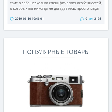
таит в себе несколько специфических особенностей,
о которых вы никогда не догадаетесь, просто глядя
на него. Новые функции - обнаружение лица или
2019-06-10 10:46:01
0
2195
улыбки при съемке, отличная работа при низкой
освещенности, камера позволит вам получить такие
снимки в помещении и ночью, которые вы никогда
бы не смогли отснять без получения размытия от
движения объекта и дв..
ПОПУЛЯРНЫЕ ТОВАРЫ