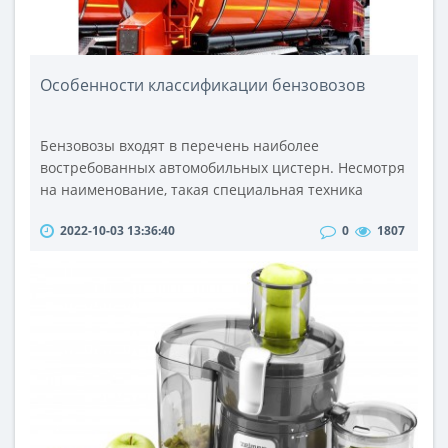
Особенности классификации бензовозов
Бензовозы входят в перечень наиболее
востребованных автомобильных цистерн. Несмотря
на наименование, такая специальная техника
может использоваться с целью транспортировки не
2022-10-03 13:36:40
0
1807
только бензина, но и других светлых продуктов
нефтепереработки (например, дизельного топлива
или авиационного керосина). Купить бензовоз
сегодня не составляет труда. Однако стоит учесть,
что эта спецтехника предлагается пр..