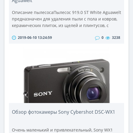
Aguawelt
Описание пылесосаПылесос 919.0 ST White Aguawelt
предназначен для удаления пыли с пола и ковров,
керамических плиток, из щелей и плинтусов, с
обогревателей. Для очистки от пыли мебели, штор,
2019-06-10 13:24:59
0
3238
тюлевых занавесок, а также для сбора жидкостей и
мо­крой очистки керамических плиток, ковров и
ковролина, текстильной обивки мягкой мебели.Это
важно:Подключайте пылесос только к сети
переменного тока 230 V, за..
Обзор фотокамеры Sony Cybershot DSC-WX1
Очень маленький и привлекательный, Sony WX1