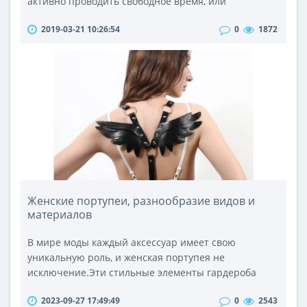
активно проводить свободное время, или
проживающих в глубинках, не оснащенных
2019-03-21 10:26:54
0
1872
автомобильными трассами. Если ваше хобби охота,
рыбалка, или вы профессионально занимаетесь
таким видом спорта, как офф-роандом (езда по
бездорожью), то одним из первых инструментов, о
котором вы должны подумать, комплектуя
автоинструмен..
Женские портупеи, разнообразие видов и
материалов
В мире моды каждый аксессуар имеет свою
уникальную роль, и женская портупея не
исключение.Эти стильные элементы гардероба
стали неотъемлемой частью образа многих
2023-09-27 17:49:49
0
2543
женщин, придавая им элегантность,