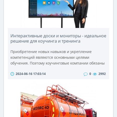
Интерактивные доски и мониторы - идеальное
решение для коучинга и тренинга
Приобретение новых навыков и укрепление
компетенций являются основными целями
обучения. Поэтому коучинговые компании обязаны
использоваться самые лучшие методики и
2024-06-16 17:03:14
0
2992
технологии для проведения тренингов. В этом им
отлично помогают интерактивные доски для
обучения, которые делают получение знаний
предельно наглядным и эффективным
процессом.Методы подачи знанийЭффективность
усвоения новой информации во..