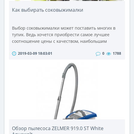
Как выбирать соковыжималки
Выбор соковыжималки может поставить многих в
тупик. Ведь хочется приобрести самое лучшее
соотношение цены с качеством, наибольшим
количеством изготавливаемого сока и минимумом
2019-03-09 18:03:01
0
1788
отходов. Что же делать? Все просто, необходимо
прочесть эту статью и запомнить на какие
параметры следует обратить внимание при выборе
соковыжималки.И так, первый, и самый важный
параметр – это форма сепаратора. Современные ..
Обзор пылесоса ZELMER 919.0 ST White