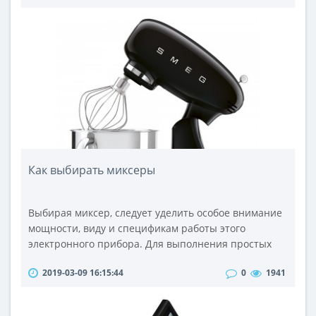
индивидуальность и долю загадочности.В этой
статье мы исследуем разнообразие видов и
материалов, из которых создаются женские
портупеи, и рассмотрим, как они способны
изменить ваш образ. Разнообра..
Как выбирать миксеры
Выбирая миксер, следует уделить особое внимание
мощности, виду и спецификам работы этого
электронного прибора. Для выполнения простых
работ, которые не потребуют большой мощности,
2019-03-09 16:15:44
0
1941
можно выбрать миксер ручного типа с мощностью
180 – 220 Вт. Для использования такого миксера,
Вам нужно будет самостоятельно держать его в