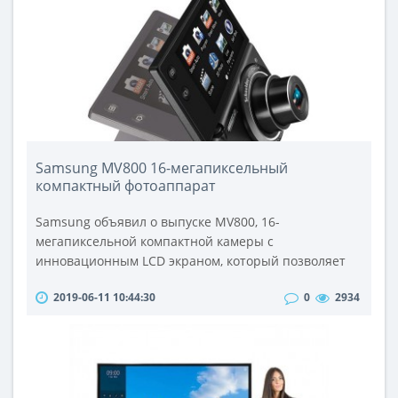
руках, а так же дополнительно докупить чашу, для
перемешивания. Стационарные микс..
Samsung MV800 16-мегапиксельный
компактный фотоаппарат
Samsung объявил о выпуске MV800, 16-
мегапиксельной компактной камеры с
инновационным LCD экраном, который позволяет
делать автопортреты с необычайной легкостью, а
2019-06-11 10:44:30
0
2934
так же держать камеру под различными углами.В
2009 Samsung представил двойной LCD-монитор
оборудованный экраном TL225 (ST550),
разработанным для легкой автопортретной съемки.
С тех пор компания Samsung выпустила несколько
подобных моделе..