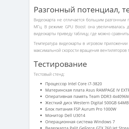
Разгонный потенциал, т
Видеокарта не отличается большим разгонным п
МГц. В режиме GPU Boost она увеличивалась д
видеокарты приведу таблицу, где можно сравнит
Температура видеокарты в игровом приложении п
максимальной скорости вращения вентиляторов т
Тестирование
Тестовый стенд:
Процессор Intel Core i7-3820
Материнская плата Asus RAMPAGE IV EXT
Оперативная память Team DDR3 4x4096M
Жесткий диск Western Digital 500GB 64MB 
Блок питания FSP Aurum Pro 1000W
Монитор Dell U3014
Операционная система Windows 7
Видеокарта Palit GeForce GTX 760 Jet Str