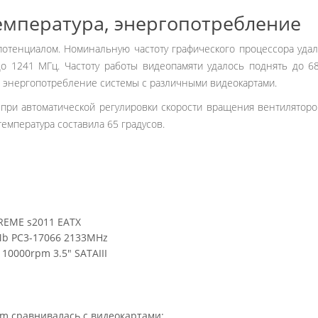
емпература, энергопотребление
отенциалом. Номинальную частоту графического процессора удал
о 1241 МГц. Частоту работы видеопамяти удалось поднять до 6
ь энергопотребление системы с различными видеокартами.
ри автоматической регулировки скорости вращения вентиляторов
емпература составила 65 градусов.
REME s2011 EATX
b PC3-17066 2133MHz
10000rpm 3.5" SATAIII
eam сравнивалась с видеокартами: