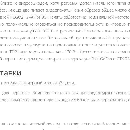
ближе к видеовыходам, хотя разъемы дополнительного питани
азы и еще две питают видеопамять. Таким образов общее число ф
овкой H5GQ2H24AFR-R0C. Память работает на номинальной частот
но положительно отразиться на производительности в игровых 
ного выше, чем у GTX 660 Ti. В режиме GPU Boost частота повыш
оков тоже уменьшилось. Теперь их общее количество 96 штук. А в
 не позволят видеокарте по производительности опуститься ниже 
овень TDP видеокарты составляет 170 Вт. Кроме всего вышесказа
Теперь переходим к рассмотрению видеокарты Palit GeForce GTX 760
ставки
 преобладают черный и золотой цвета.
 для переноса. Комплект поставки, как для видеокарты такого 
теля, пара переходников для вывода изображения и переходник до
ели заменена системой охлаждения открытого типа. Аналогичная 