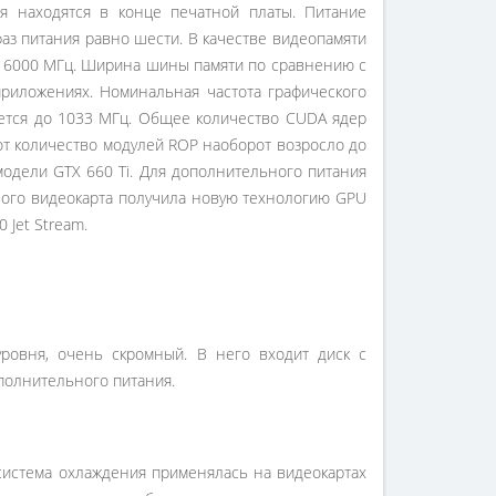
я находятся в конце печатной платы. Питание
аз питания равно шести. В качестве видеопамяти
е 6000 МГц. Ширина шины памяти по сравнению с
приложениях. Номинальная частота графического
ается до 1033 МГц. Общее количество CUDA ядер
от количество модулей ROP наоборот возросло до
модели GTX 660 Ti. Для дополнительного питания
нного видеокарта получила новую технологию GPU
 Jet Stream.
уровня, очень скромный. В него входит диск с
полнительного питания.
система охлаждения применялась на видеокартах