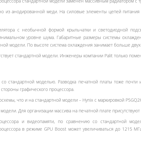
 процессора стандартной модели заменен массивным радиатором с 
но из анодированной меди. На силовые элементы цепей питания
илятора с необычной формой крыльчатки и светодиодной подсве
нимальном уровне шума. Габаритные размеры системы охлаждени
ной модели. По высоте система охлаждения занимает больше двух
твует стандартной модели. Инженеры компании Palit только помен
 со стандартной моделью. Разводка печатной платы тоже почти 
 стороны графического процессора.
осхемы, что и на стандартной модели – Hynix с маркировкой P5GQ2
модели. Для организации массива на печатной плате присутствуют 
роцессора и видеопамяти, по сравнению со стандартной мо
процессора в режиме GPU Boost может увеличиваться до 1215 МГ