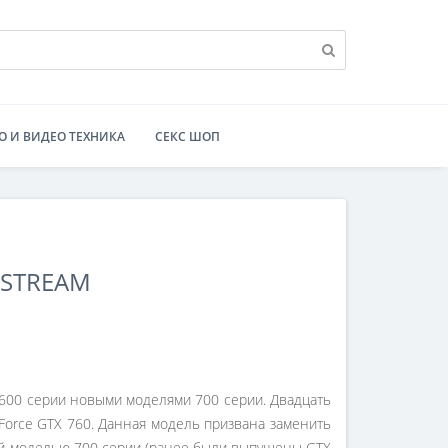
О И ВИДЕО ТЕХНИКА
СЕКС ШОП
 STREAM
600 серии новыми моделями 700 серии. Двадцать
Force GTX 760. Данная модель призвана заменить
ьей моделью 700 серии (ранее были выпущены GTX