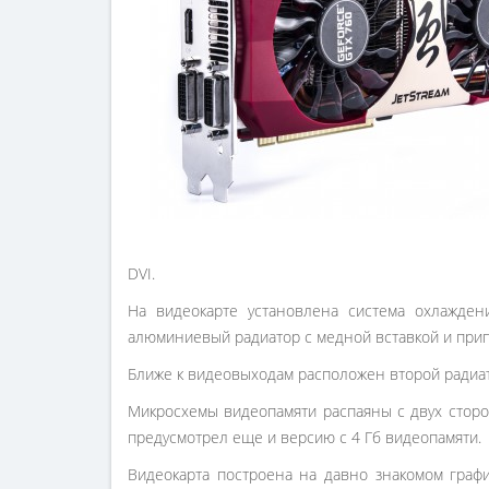
DVI.
На видеокарте установлена система охлажден
алюминиевый радиатор с медной вставкой и при
Ближе к видеовыходам расположен второй радиат
Микросхемы видеопамяти распаяны с двух сторо
предусмотрел еще и версию с 4 Гб видеопамяти.
Видеокарта построена на давно знакомом граф