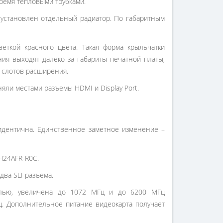
тремя тепловыми трубками.
 установлен отдельный радиатор. По габаритным
ткой красного цвета. Такая форма крыльчатки
я выходят далеко за габариты печатной платы,
 слотов расширения.
яли местами разъемы HDMI и Display Port.
идентична. Единственное заметное изменение –
H24AFR-R0C.
два SLI разъема.
делью, увеличена до 1072 МГц и до 6200 МГц
ц. Дополнительное питание видеокарта получает