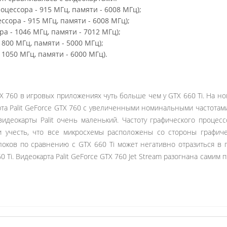
роцессора - 915 МГц, памяти - 6008 МГц);
ссора - 915 МГц, памяти - 6008 МГц);
ра - 1046 МГц, памяти - 7012 МГц);
 800 МГц, памяти - 5000 МГц);
 1050 МГц, памяти - 6000 МГц).
 760 в игровых приложениях чуть больше чем у GTX 660 Ti. На но
рта Palit GeForce GTX 760 с увеличенными номинальными частота
идеокарты Palit очень маленький. Частоту графического процес
 учесть, что все микросхемы расположены со стороны графиче
ков по сравнению с GTX 660 Ti может негативно отразиться в 
 Ti. Видеокарта Palit GeForce GTX 760 Jet Stream разогнана самим