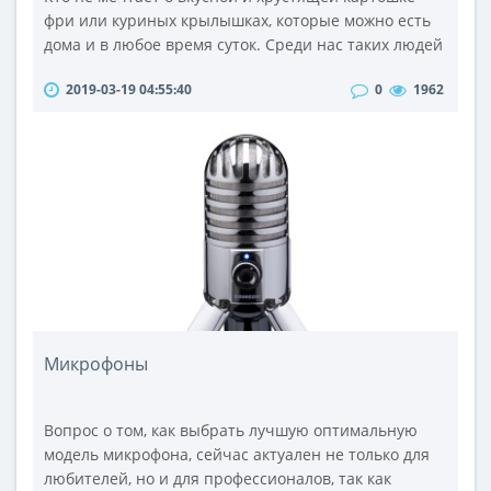
фри или куриных крылышках, которые можно есть
дома и в любое время суток. Среди нас таких людей
множество. Их мечты воплотить в жизнь очень
2019-03-19 04:55:40
0
1962
просто с помощью фритюрницы. Фритюрница – это
аппарат для жарки во фритюре. Пища, обжариваясь
в большом количестве масла, приобретает вкусную
и хрустящую корочку. В ней можно готовить рыбу и
курицу, картошку фри и ..
Микрофоны
Вопрос о том, как выбрать лучшую оптимальную
модель микрофона, сейчас актуален не только для
любителей, но и для профессионалов, так как