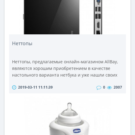
продолжают производиться и ..
Неттопы
Неттопы, предлагаемые онлайн-магазином AllBay,
являются хорошим приобретением в качестве
настольного варианта нетбука и уже нашли своих
потребителей. Разновидность настольного
2019-03-11 11:11:39
0
2007
персонального компьютера в уменьшенном виде
является неплохой заменой уже всем известного
десктопа и наиболее подходит тем пользователям,
которые в первую очередь обращают внимание на
небольшие размеры системного блока и сни..