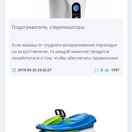
Подогреватели, стерилизаторы
Если малыш от грудного вскармливания переходит
на искусственное, то каждой мамочке придется
позаботиться о том, чтобы обеспечить правильные
и безопасные гигиенические условия кормления.
2019-03-26 23:42:27
0
1997
Известно, что молочные смеси представляют собой
идеальную среду для быстрого размножения
болезнетворных бактерий и микроорганизмов,
которые попадая в организм младенца с едой,
приводят к различным проблемам с кишеч..