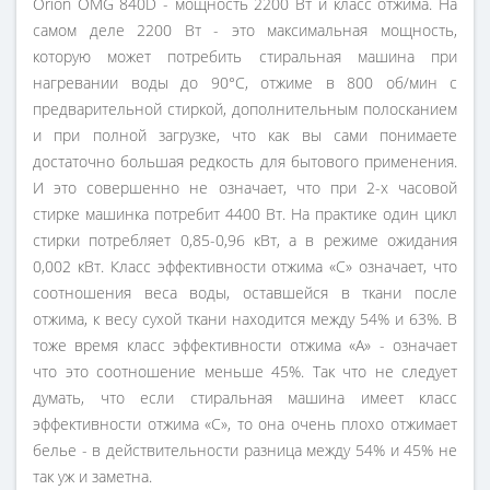
Orion OMG 840D - мощность 2200 Вт и класс отжима. На
самом деле 2200 Вт - это максимальная мощность,
которую может потребить стиральная машина при
нагревании воды до 90°С, отжиме в 800 об/мин с
предварительной стиркой, дополнительным полосканием
и при полной загрузке, что как вы сами понимаете
достаточно большая редкость для бытового применения.
И это совершенно не означает, что при 2-х часовой
стирке машинка потребит 4400 Вт. На практике один цикл
стирки потребляет 0,85-0,96 кВт, а в режиме ожидания
0,002 кВт. Класс эффективности отжима «С» означает, что
соотношения веса воды, оставшейся в ткани после
отжима, к весу сухой ткани находится между 54% и 63%. В
тоже время класс эффективности отжима «А» - означает
что это соотношение меньше 45%. Так что не следует
думать, что если стиральная машина имеет класс
эффективности отжима «С», то она очень плохо отжимает
белье - в действительности разница между 54% и 45% не
так уж и заметна.