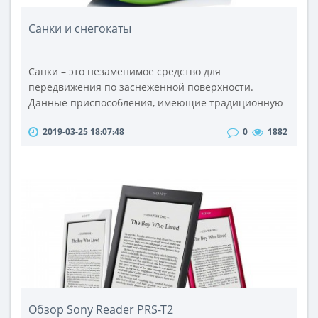
Санки и снегокаты
Санки – это незаменимое средство для
передвижения по заснеженной поверхности.
Данные приспособления, имеющие традиционную
конструкцию, снабжены полозьями. Как правило,
2019-03-25 18:07:48
0
1882
полозья выполнены из металлического сплава. В
ряде моделей используется двойной стальной
сварной профиль, которому не страшны
механические нагрузки и коррозия. Прочная
конструкция обеспечивает безопасность малыша в
процессе передвиж..
Обзор Sony Reader PRS-T2