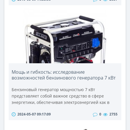
максимальная продолжительность аудиозаписи.
Этот параметр зависит от двух составляющих —
ширина потока сигнала и объем памяти. Цифровые
диктофоны ведут запись во встроенную или в
сменную flash-память. Карты памят..
Мощь и гибкость: исследование
возможностей бензинового генератора 7 кВт
Бензиновый генератор мощностью 7 кВт
представляет собой важное средство в сфере
энергетики, обеспечивая электроэнергией как в
домашних условиях, так и на производственных
2024-05-07 09:17:09
0
2755
объектах. Он является важным элементом
резервного источника энергии в ситуациях
аварийного отключения или ограниченного