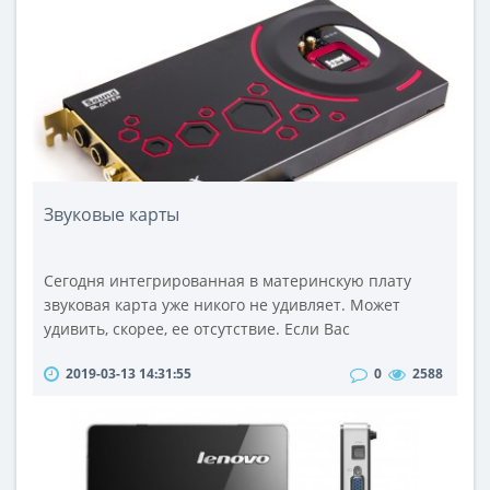
доступа к электросети. Давайте более подробно
рассмотрим принципы работы, преимущества и
практические пр..
Звуковые карты
Сегодня интегрированная в материнскую плату
звуковая карта уже никого не удивляет. Может
удивить, скорее, ее отсутствие. Если Вас
удовлетворяет встроенный аудиочип и качество
2019-03-13 14:31:55
0
2588
звучания самых примитивных и дешевых пяти-
десятидолларовых колонок, то никакой
необходимости что-то менять в звуковой
конфигурации компьютера Вы можете и не
испытывать. Тем не менее, звуковые карты