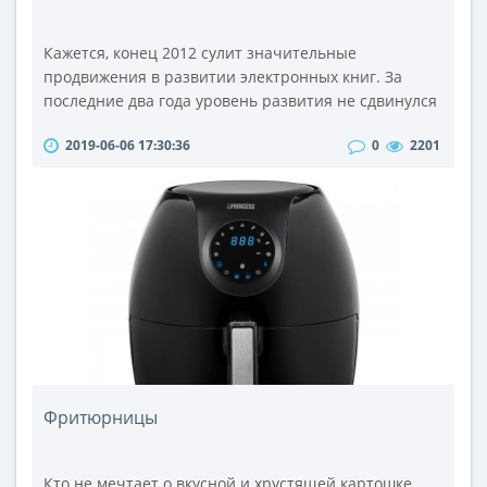
Кажется, конец 2012 сулит значительные
продвижения в развитии электронных книг. За
последние два года уровень развития не сдвинулся
ни на йоту. Новинки выходили как будто под
2019-06-06 17:30:36
0
2201
копирку: монохромный экран Vizplex или E-Ink Pearl,
Wi-Fi, соревнования по компактности, легкости,
приоритетная ставка на сочетание низкой цены и
простого доступа к магазину литературы. В 2013
году должен состояться переломны..
Фритюрницы
Кто не мечтает о вкусной и хрустящей картошке